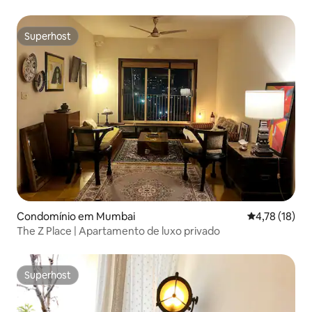
Superhost
Superhost
Condomínio em Mumbai
Classificação
4,78 (18)
The Z Place | Apartamento de luxo privado
Superhost
Superhost