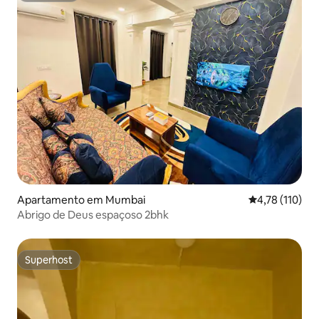
Apartamento em Mumbai
Classificação 
4,78 (110)
Abrigo de Deus espaçoso 2bhk
Superhost
Superhost