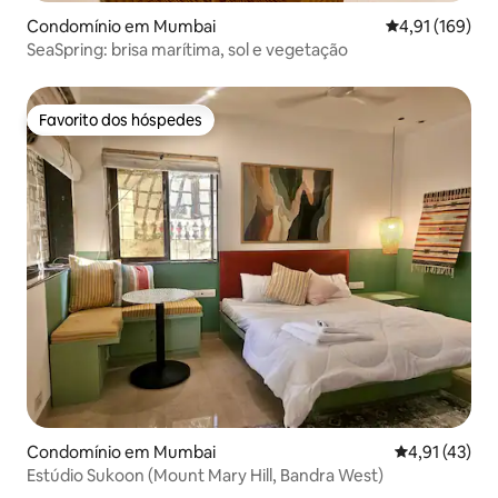
Condomínio em Mumbai
Classificação 
4,91 (169)
SeaSpring: brisa marítima, sol e vegetação
Favorito dos hóspedes
Favorito dos hóspedes
Condomínio em Mumbai
Classificação
4,91 (43)
Estúdio Sukoon (Mount Mary Hill, Bandra West)