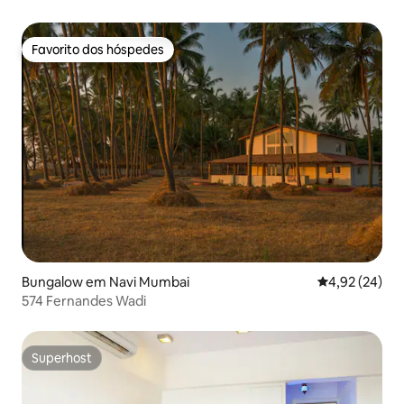
Favorito dos hóspedes
Favorito dos hóspedes
Bungalow em Navi Mumbai
Classificação
4,92 (24)
574 Fernandes Wadi
Superhost
Superhost