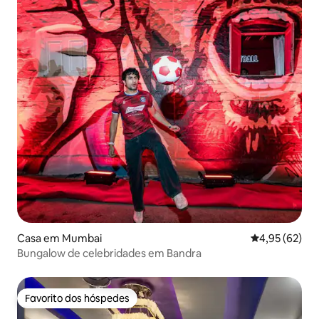
Casa em Mumbai
Classificação
4,95 (62)
Bungalow de celebridades em Bandra
Favorito dos hóspedes
Favorito dos hóspedes