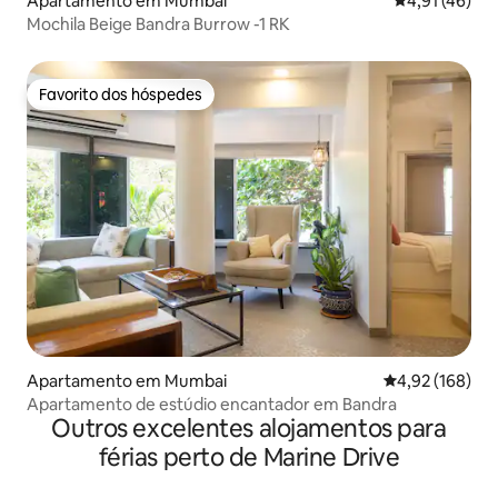
Apartamento em Mumbai
Classificação
4,91 (46)
Mochila Beige Bandra Burrow -1 RK
Favorito dos hóspedes
Favorito dos hóspedes
Apartamento em Mumbai
Classificação 
4,92 (168)
Apartamento de estúdio encantador em Bandra
Outros excelentes alojamentos para
férias perto de Marine Drive