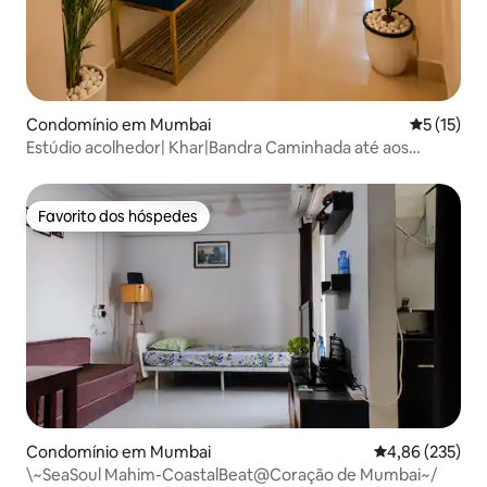
Condomínio em Mumbai
Classifica
5 (15)
Estúdio acolhedor| Khar|Bandra Caminhada até aos
cafés|Compras|
Favorito dos hóspedes
Favorito dos hóspedes
Condomínio em Mumbai
Classificação m
4,86 (235)
\~SeaSoul Mahim-CoastalBeat@Coração de Mumbai~/