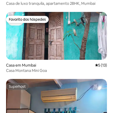
Casa de luxo tranquila, apartamento 2BHK, Mumbai
Favorito dos hóspedes
Favorito dos hóspedes
Casa em Mumbai
Classifica
5 (13)
Casa Montana Mini Goa
Superhost
Superhost