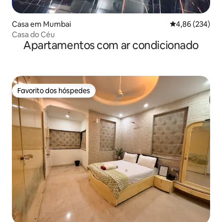
Casa em Mumbai
Classificação m
4,86 (234)
Casa do Céu
Apartamentos com ar condicionado
Favorito dos hóspedes
Favorito dos hóspedes