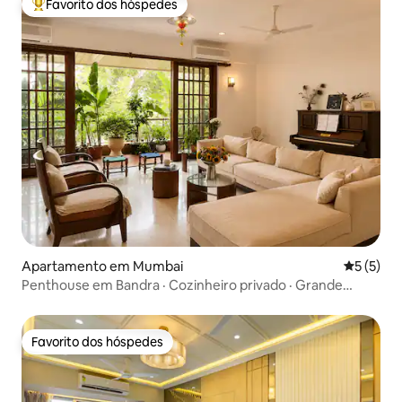
Favorito dos hóspedes
Favoritos dos hóspedes mais apreciados
Apartamento em Mumbai
Classific
5 (5)
Penthouse em Bandra · Cozinheiro privado · Grande
terraço
Favorito dos hóspedes
Favorito dos hóspedes