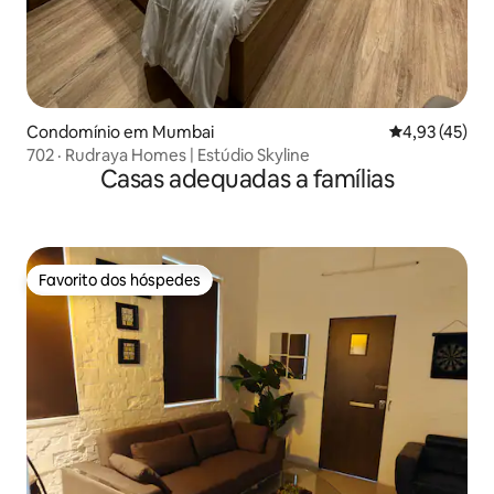
Condomínio em Mumbai
Classificação
4,93 (45)
702 · Rudraya Homes | Estúdio Skyline
Casas adequadas a famílias
Favorito dos hóspedes
Favorito dos hóspedes