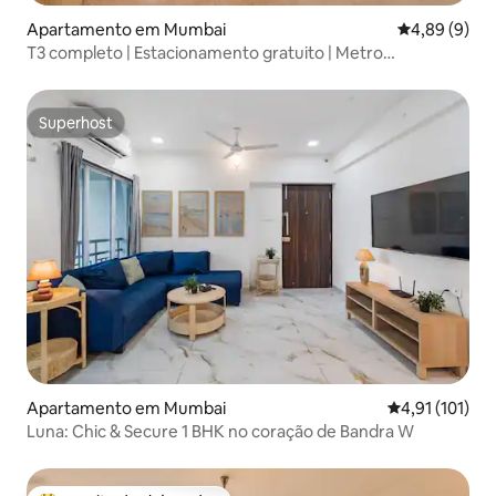
Apartamento em Mumbai
Classificaçã
4,89 (9)
T3 completo | Estacionamento gratuito | Metro
Siddhivinayak
Superhost
Superhost
Apartamento em Mumbai
Classificação 
4,91 (101)
Luna: Chic & Secure 1 BHK no coração de Bandra W