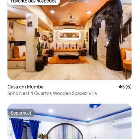
Favorito dos hóspedes
Favorito dos hóspedes
Casa em Mumbai
Classific
5 (6)
Soho Nest 4 Quartos Wooden Spacez Villa
Superhost
Superhost