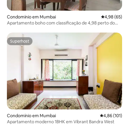
Condomínio em Mumbai
Classificação 
4,98 (65)
Apartamento boho com classificação de 4,98 perto do
FoodSquare em Santacruz
Superhost
Superhost
Condomínio em Mumbai
Classificação 
4,86 (101)
Apartamento moderno 1BHK em Vibrant Bandra West