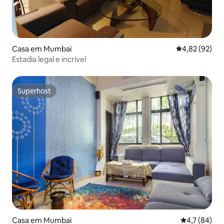
Casa em Mumbai
Classificação
4,82 (92)
Estadia legal e incrível
Superhost
Superhost
Casa em Mumbai
Classificaçã
4,7 (84)