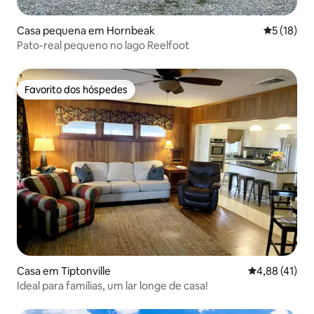
Casa pequena em Hornbeak
Classifica
5 (18)
Pato-real pequeno no lago Reelfoot
Favorito dos hóspedes
Favorito dos hóspedes
Casa em Tiptonville
Classificação
4,88 (41)
Ideal para famílias, um lar longe de casa!