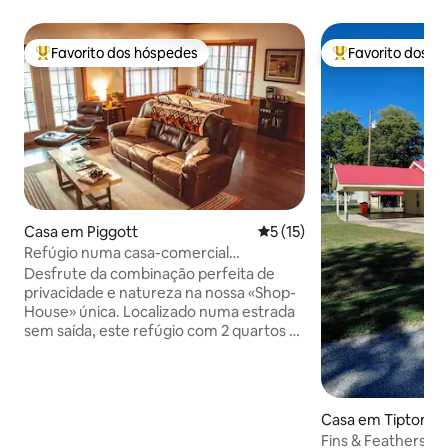
Favorito dos hóspedes
Favorito dos h
Favoritos dos hóspedes mais apreciados
Favoritos dos hó
Casa em Piggott
Classificação média de 5 em
5 (15)
Refúgio numa casa-comercial
isolada/Caminhada até ao parque
Desfrute da combinação perfeita de
histórico!
privacidade e natureza na nossa «Shop-
House» única. Localizado numa estrada
sem saída, este refúgio com 2 quartos e
1 casa de banho fica a poucos metros do
Heritage Park e a poucos minutos do
Hemingway-Pfeiffer Museum, e está
muito bem situado para a caça ao pato.
Casa em Tiptonvil
Desfrute da mesa de bilhar de tamanho
Fins & Feathers, 
normal e do ténis de mesa, do