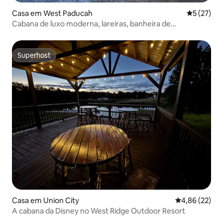
Casa em West Paducah
Classifica
5 (27)
Cabana de luxo moderna, lareiras, banheira de
hidromassagem Paducah
Superhost
Superhost
Casa em Union City
Classificação
4,86 (22)
A cabana da Disney no West Ridge Outdoor Resort