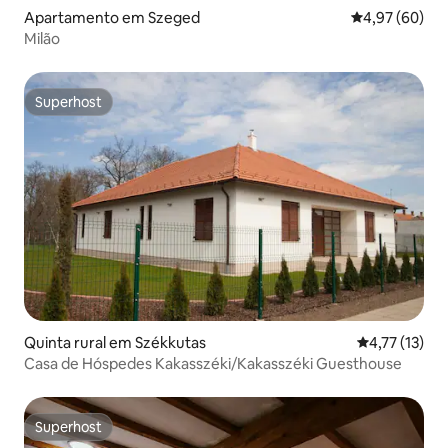
Apartamento em Szeged
Classificação 
4,97 (60)
Milão
Superhost
Superhost
Quinta rural em Székkutas
Classificação
4,77 (13)
Casa de Hóspedes Kakasszéki/Kakasszéki Guesthouse
Superhost
Superhost