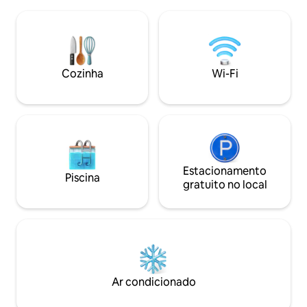
um grande terraço
relaxamento verdadeiramente
instalações de coz
confortável e agradável. Uma escolha
de banho e camas 
ideal se vier para passeios turísticos,
casa tem ar condic
trabalho ou relaxamento, todos os
redes mosquiteira
pontos turísticos importantes estão a
animais de estima
Cozinha
Wi-Fi
uma curta distância a pé.
estacionar em seg
Estacionamento
Piscina
gratuito no local
Ar condicionado