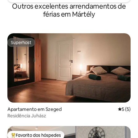
Outros excelentes arrendamentos de
férias em Mártély
Superhost
Superhost
Apartamento em Szeged
Classific
5 (5)
Residência Juhász
Favorito dos hóspedes
Favoritos dos hóspedes mais apreciados