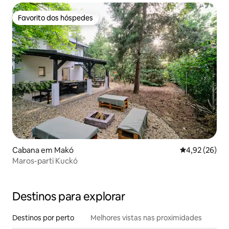
Favorito dos hóspedes
Favorito dos hóspedes
Cabana em Makó
Classificação
4,92 (26)
Maros-parti Kuckó
Destinos para explorar
Destinos por perto
Melhores vistas nas proximidades