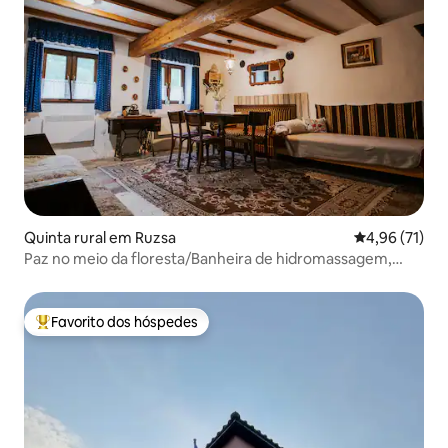
Quinta rural em Ruzsa
Classificação
4,96 (71)
Paz no meio da floresta/Banheira de hidromassagem,
Sauna/
Favorito dos hóspedes
Favoritos dos hóspedes mais apreciados