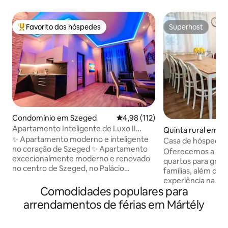
Favorito dos hóspedes
Superhost
Favoritos dos hóspedes mais apreciados
Superhost
Condomínio em Szeged
Classificação média de 4,98 em 5
4,98 (112)
Apartamento Inteligente de Luxo II
Quinta rural em K
Feketesas utca 19-21
✨ Apartamento moderno e inteligente
Casa de hóspedes 
no coração de Szeged ✨ Apartamento
Oferecemos a nos
excecionalmente moderno e renovado
quartos para grup
no centro de Szeged, no Palácio
famílias, além de
Schäffer, na Rua Feketesas, a apenas 50
experiência na ald
metros da Rua Kárász, a rua pedonal da
Comodidades populares para
todo o ano. A melh
cidade. O apartamento combina a
gerações. Damos-l
arrendamentos de férias em Mártély
elegância de um edifício histórico com
12 pessoas, com 
tecnologia moderna: está equipado com
totalmente equipa
um sistema Smart Home para tornar o