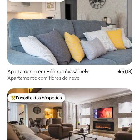
Apartamento em Hódmezővásárhely
Classifica
5 (13)
Apartamento com flores de neve
Favorito dos hóspedes
Favoritos dos hóspedes mais apreciados