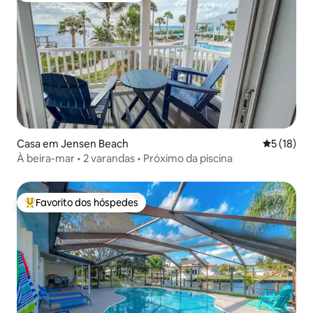
Casa em Jensen Beach
Classifica
5 (18)
À beira-mar • 2 varandas • Próximo da piscina
Favorito dos hóspedes
Favoritos dos hóspedes mais apreciados