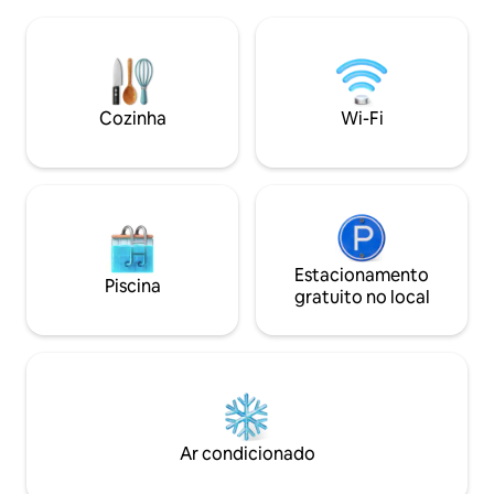
Desfrute de uma verdadeira experiência
desportivos nas p
interior ao ar livre do sul da Flórida com
Convenientemente
sliders de 6 metros que se abrem para o
I-95, a 30 minutos
pátio. Toques personalizados e
horas de Orlando 
modernos em todos os quartos! Vai
praia. Um retiro t
adorar o lux construído em beliches!
Cozinha
Wi-Fi
à sua porta - reser
Quartos elegantes com espaço para 12
pessoas dormirem.
Estacionamento
Piscina
gratuito no local
Ar condicionado