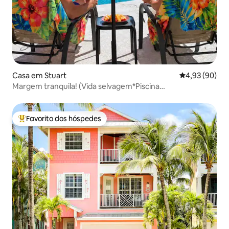
Casa em Stuart
Classificação 
4,93 (90)
Margem tranquila! (Vida selvagem*Piscina
aquecida*Cercada)
Favorito dos hóspedes
Favoritos dos hóspedes mais apreciados