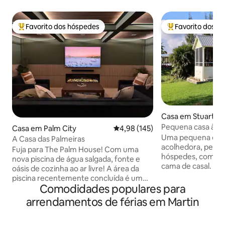
Favorito dos hóspedes
Favorito dos h
Favoritos dos hóspedes mais apreciados
Favoritos dos hó
Casa em Stuart
Pequena casa à bei
Casa em Palm City
Classificação média de 4,98 em 5
4,98 (145)
ao golfe
Uma pequena casa
A Casa das Palmeiras
acolhedora, perfei
Fuja para The Palm House! Com uma
hóspedes, com 2 c
nova piscina de água salgada, fonte e
cama de casal. De
oásis de cozinha ao ar livre! A área da
romântico com vis
piscina recentemente concluída é um
rodeado pela natur
Comodidades populares para
sonho tropical! Localizado a apenas 15
de bicicleta, Halp
minutos da praia. Quarto fantástico de
arrendamentos de férias em Martin
pickleball, ténis, 
conceito aberto com cozinha de chef e
muito mais. Ótima
vistas tropicais em todas as direções.
barco, golfe fris