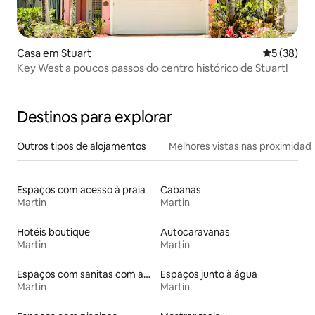
Casa em Stuart
Classifica
5 (38)
Key West a poucos passos do centro histórico de Stuart!
Destinos para explorar
Outros tipos de alojamentos
Melhores vistas nas proximidad
Espaços com acesso à praia
Cabanas
Martin
Martin
Hotéis boutique
Autocaravanas
Martin
Martin
Espaços com sanitas com acessos adaptados em altura
Espaços junto à água
Martin
Martin