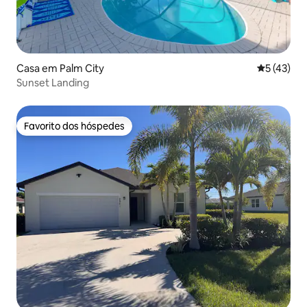
Casa em Palm City
Classifica
5 (43)
Sunset Landing
Favorito dos hóspedes
Favorito dos hóspedes