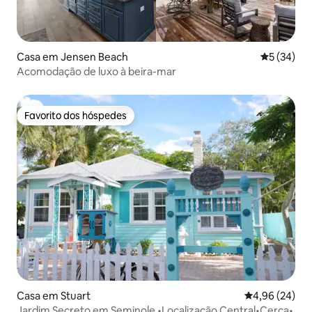
Casa em Jensen Beach
Classifica
5 (34)
Acomodação de luxo à beira-mar
Favorito dos hóspedes
Favorito dos hóspedes
Casa em Stuart
Classificação 
4,96 (24)
Jardim Secreto em Seminole •Localização Central•Cerca•