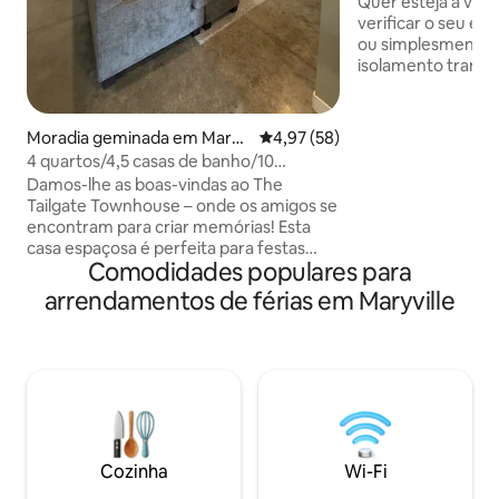
Quer esteja a visi
verificar o seu es
ou simplesmente 
isolamento tranquil
Venha desfrutar d
casa com estilo, c
acabamentos mode
Moradia geminada em Maryv
Classificação média de 4,97 em 
4,97 (58)
apertado em pequ
ille
4 quartos/4,5 casas de banho/10
quando você pode 
camas/animais de estimação/mesa de
Damos-lhe as boas-vindas ao The
completa, sala de 
bilhar/lareira
Tailgate Townhouse – onde os amigos se
completo e um qu
encontram para criar memórias! Esta
separado! Inclui 
casa espaçosa é perfeita para festas
super confortável 
Comodidades populares para
antes do jogo. Fica mesmo ao lado do
com lavandaria ava
campus e a uma curta caminhada dos
arrendamentos de férias em Maryville
conveniente permit
bares/restaurantes da praça. A casa de
cidade facilmente
232 m² também tem uma mesa de bilhar.
Temos uma mesa de fogueira ao ar livre
com mobiliário para fazer grelhados.
Quer esteja aqui para eventos em
Northwest, para jogar golfe, para o lago
Mozingo ou apenas para desfrutar de
Maryville, esta casa não o dececionará.
Cozinha
Wi-Fi
Ótimo para se estiver na cidade para