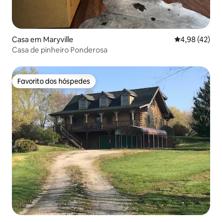
Casa em Maryville
Classificação
4,98 (42)
Casa de pinheiro Ponderosa
Favorito dos hóspedes
Favorito dos hóspedes