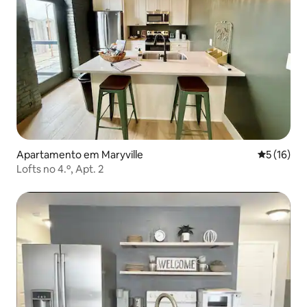
Apartamento em Maryville
Classifica
5 (16)
Lofts no 4.º, Apt. 2