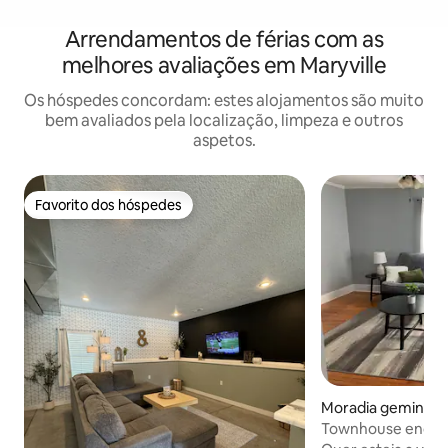
Arrendamentos de férias com as
melhores avaliações em Maryville
Os hóspedes concordam: estes alojamentos são muito
bem avaliados pela localização, limpeza e outros
aspetos.
Favorito dos hóspedes
Favorito dos hóspedes
Moradia geminad
ville
Townhouse encant
Maryville