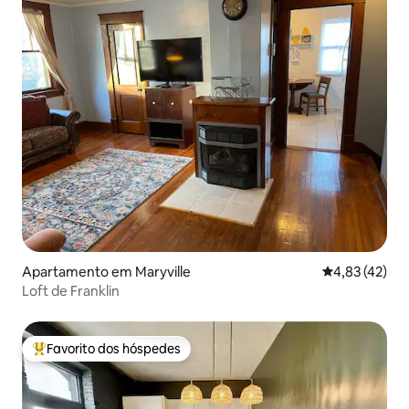
Apartamento em Maryville
Classificação
4,83 (42)
Loft de Franklin
Favorito dos hóspedes
Favoritos dos hóspedes mais apreciados