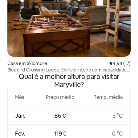
Casa em Skidmore
Classificação
4,94 (17)
Bluebird Crossing Lodge, Edifício inteiro com capacidade
Qual é a melhor altura para visitar
para 20 pessoas!
Maryville?
Mês
Preço médio
Temp. média
Jan.
86 €
-3 °C
Fev.
119 €
0 °C