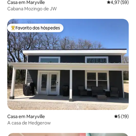
Casa em Maryville
Classificação
4,97 (59)
Cabana Mozingo de JW
Favorito dos hóspedes
Favoritos dos hóspedes mais apreciados
Casa em Maryville
Classifica
5 (19)
A casa de Hedgerow