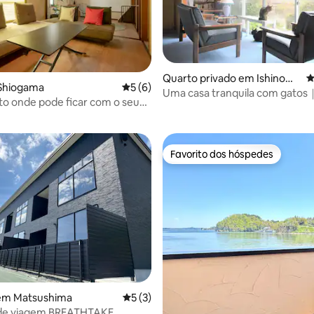
frutar do seu tempo em
a à sua vontade. Ficamos a
a sua estadia.
Quarto privado em Ishinoma
C
Shiogama
Classificação média de 5 em 5 estrelas, 
5 (6)
ki
Uma casa tranquila com gatos
 4,82 em 5 estrelas, 60avaliações
o onde pode ficar com o seu
Ilha dos Gatos｜よあけの猫舎
 estimação [Shoufukutei] | A 5
 pé da Estação Nishi-Shiokama |
oas | Casa inteira | Ideal como
Favorito dos hóspedes
 passeios turísticos em
Favorito dos hóspedes
ma
 4,81 em 5 estrelas, 59avaliações
em Matsushima
Classificação média de 5 em 5 estrelas, 
5 (3)
de viagem BREATHTAKE