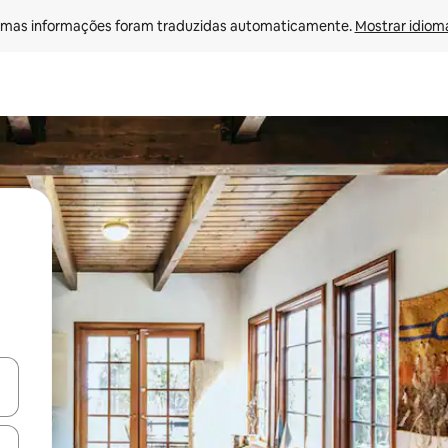
mas informações foram traduzidas automaticamente. 
Mostrar idioma
egue com as teclas de seta para cima e para baixo ou explore com ges