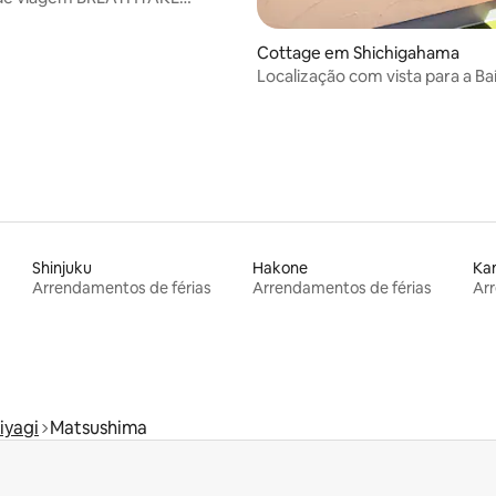
a] Localização luxuosa com
a a paisagem deslumbrante de
Cottage em Shichigahama
a, uma das três vistas mais
Localização com vista para a Ba
Japão
Matsushima | Descontraia num
privado e relaxante à beira-mar
Shinjuku
Hakone
Ka
Arrendamentos de férias
Arrendamentos de férias
Arr
iyagi
Matsushima