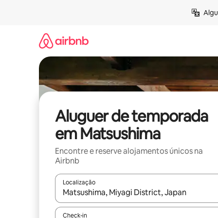
Saltar
Algu
para
o
conteúdo
Aluguer de temporada
em Matsushima
Encontre e reserve alojamentos únicos na
Airbnb
Localização
Quando os resultados estiverem disponíveis, nav
Check-in