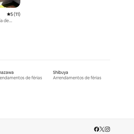
Classificação média de 5 em 5 estrelas, 11avaliações
5 (11)
ía de
 espaço
nazawa
Shibuya
endamentos de férias
Arrendamentos de férias