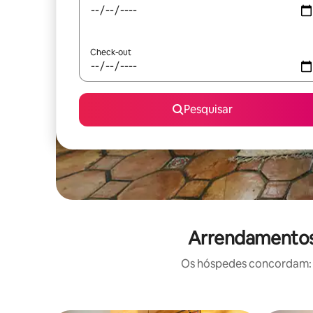
Check-out
Pesquisar
Arrendamentos 
Os hóspedes concordam: e