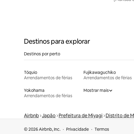
Matsushim
vista par
Matsushim
belas do 
Destinos para explorar
Destinos por perto
Tóquio
Fujikawaguchiko
Arrendamentos de férias
Arrendamentos de férias
Yokohama
Mostrar mais
Arrendamentos de férias
Airbnb
Japão
Prefeitura de Miyagi
Distrito de M
© 2026 Airbnb, Inc.
Privacidade
Termos