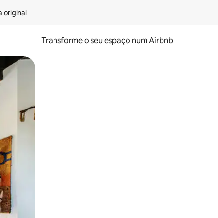
 original
Transforme o seu espaço num Airbnb
tos de toque ou deslize.