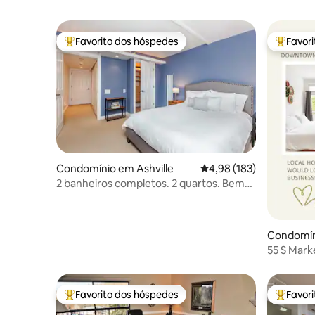
Favorito dos hóspedes
Favor
Favoritos dos hóspedes mais apreciados
Favorito
Condomínio em Ashville
Classificação média de 
4,98 (183)
2 banheiros completos. 2 quartos. Bem
no centro da cidade. Tranquilo.
Condomín
55 S Mark
Asheville!
Favorito dos hóspedes
Favor
Favoritos dos hóspedes mais apreciados
Favorito