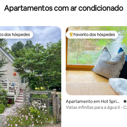
Apartamentos com ar condicionado
ito dos hóspedes
Favorito dos hóspedes
s dos hóspedes mais apreciados
Favoritos dos hóspedes mais a
4,99 em 5 estrelas, 151avaliações
Apartamento em Hot Sprin
C
gs
Vistas infinitas para a água II -
até a cidade e AT!