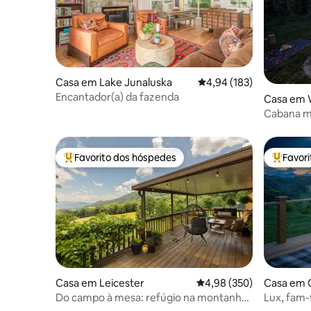
Casa em Lake Junaluska
Classificação média de 
4,94 (183)
Encantador(a) da fazenda
Casa em W
Cabana má
de seman
Favorito dos hóspedes
Favor
Favoritos dos hóspedes mais apreciados
Favorito
Casa em Leicester
Classificação média de 
4,98 (350)
Casa em 
Do campo à mesa: refúgio na montanha
Lux, fam-
em fazenda de ovelhas
AVL/WVL 