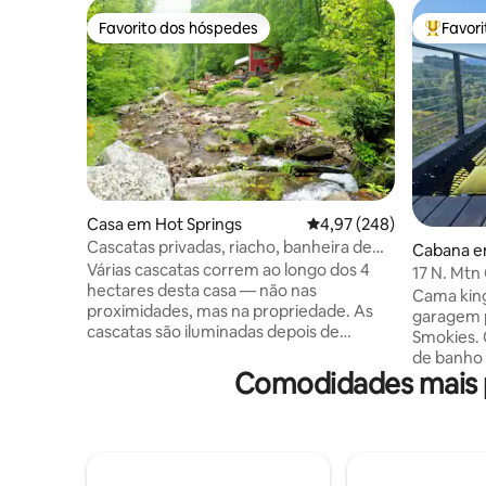
Favorito dos hóspedes
Favor
Favorito dos hóspedes
Favorito
Casa em Hot Springs
Classificação média de 
4,97 (248)
Cascatas privadas, riacho, banheira de
Cabana e
hidromassagem, trilhos e EV II
Várias cascatas correm ao longo dos 4
17 N. Mtn
hectares desta casa — não nas
Ranch
Cama king
proximidades, mas na propriedade. As
garagem p
cascatas são iluminadas depois de
Smokies. Café 
escurecer e 38 janelas e claraboias
de banho 
deixam entrar a luz do dia durante o dia
Comodidades mais p
produtos 
e, depois, emolduram as estrelas à noite.
condicio
Mobiliário artesanal, sofá de couro,
e luzes reguláveis. A
banheira de hidromassagem de luxo,
permitido
Sonos com 10 colunas, luzes que mudam
$/primeir
de cor, duas fogueiras, caminhos de
limite. O