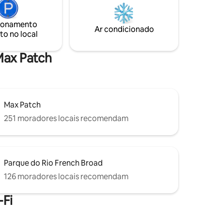
mília ou
polida e curada tem tudo o que você
dade e o
precisa para uma estadia acolhedora e
te a
confortável, com 2 quartos, 2 banheiros,
ionamento
Ar condicionado
 com
sala de estar com fogão a lenha, cozinha
to no local
gourmet, lavanderia e pátio.
 Max Patch
Max Patch
251 moradores locais recomendam
Parque do Rio French Broad
126 moradores locais recomendam
Fi