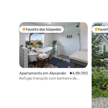
Favorito dos hóspedes
Favor
Favoritos dos hóspedes mais apreciados
Favorito
Apartamento em Alexander
Classificação média de 
4,99 (151)
Refúgio tranquilo com banheira de
hidromassagem, lareira exterior e vistas