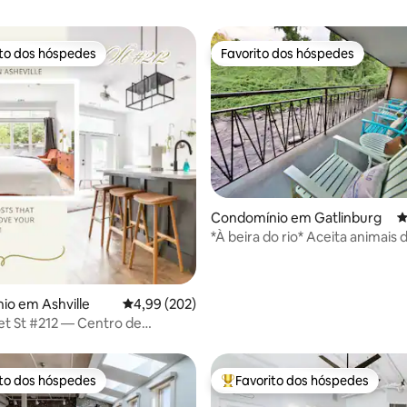
ito dos hóspedes
Favorito dos hóspedes
s dos hóspedes mais apreciados
Favorito dos hóspedes
4,98 em 5 estrelas, 183avaliações
Condomínio em Gatlinburg
C
*À beira do rio* Aceita animais 
estimação perto do centro de 
io em Ashville
Classificação média de 4,99 em 5 estrelas, 20
4,99 (202)
et St #212 — Centro de
ito dos hóspedes
Favorito dos hóspedes
s dos hóspedes mais apreciados
Favoritos dos hóspedes mais a