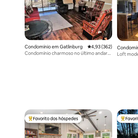
Condomínio em Gatlinburg
Classificação média de 
4,93 (362)
Condomín
Condomínio charmoso no último andar
Loft mode
com varanda privativa
Favorito dos hóspedes
Favor
Favoritos dos hóspedes mais apreciados
Favorito