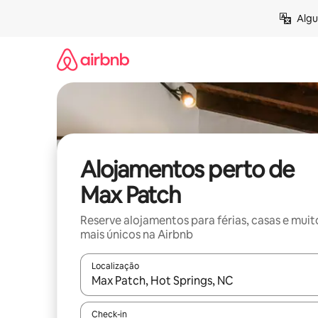
Saltar
Algu
para
o
conteúdo
Alojamentos perto de
Max Patch
Reserve alojamentos para férias, casas e muit
mais únicos na Airbnb
Localização
Quando os resultados estiverem disponíveis, nav
Check-in