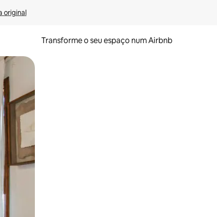
 original
Transforme o seu espaço num Airbnb
tos de toque ou deslize.