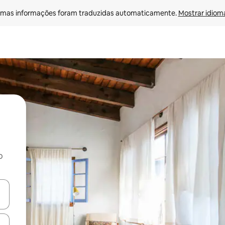
mas informações foram traduzidas automaticamente. 
Mostrar idioma
o
egue com as teclas de seta para cima e para baixo ou explore com ges