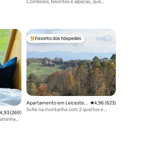
Comboios, bisontes e alpacas, que
maravilha!
Favorito dos hóspedes
preciados
Favoritos dos hóspedes mais apreciados
Apartamento em Leicester,
Classificação média de 
4,96 (623)
North Carolina, US
Suíte na montanha com 2 quartos e
lassificação média de 4,93 em 5 estrelas, 269avaliações
4,93 (269)
ótima vista
 Caminhe