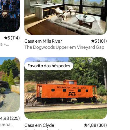
Classificação média de 5 em 5 estrelas, 114avaliações
5 (114)
Casa em Mills River
Classificação média
5 (101)
6avaliações
a +
The Dogwoods Upper em Vineyard Gap
Favorito dos hóspedes
preciados
Favorito dos hóspedes
2avaliações
lassificação média de 4,98 em 5 estrelas, 225avaliações
4,98 (225)
quena
Casa em Clyde
Classificação média de 
4,88 (301)