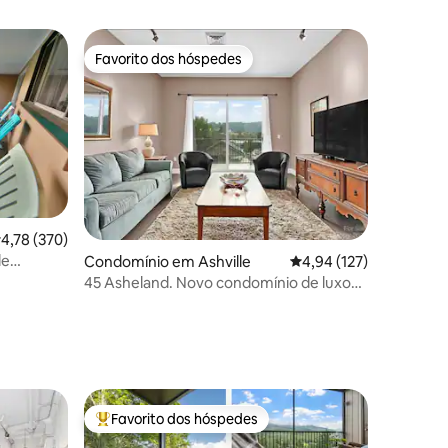
Favorito dos hóspedes
Favorito dos hóspedes
lassificação média de 4,78 em 5 estrelas, 370avaliações
4,78 (370)
de
Condomínio em Ashville
Classificação média de
4,94 (127)
Gatlinburg
45 Asheland. Novo condomínio de luxo
no centro da cidade. #304
2avaliações
Favorito dos hóspedes
preciados
Favoritos dos hóspedes mais apreciados