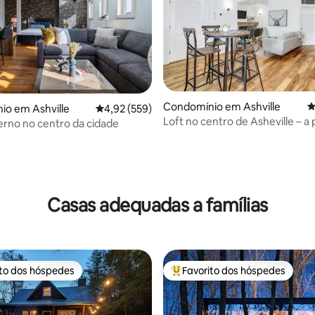
4,93 em 5 estrelas, 362avaliações
Condomínio em Ashville
C
io em Ashville
Classificação média de 4,92 em 5 estrelas, 55
4,92 (559)
Loft no centro de Asheville – a
rno no centro da cidade
passos de restaurantes e lojas
Casas adequadas a famílias
ito dos hóspedes
Favorito dos hóspedes
s dos hóspedes mais apreciados
Favoritos dos hóspedes mais a