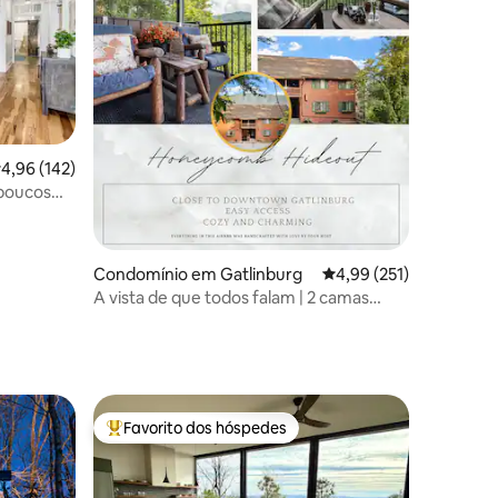
lassificação média de 4,96 em 5 estrelas, 142avaliações
4,96 (142)
9avaliações
 poucos
Condomínio em Gatlinburg
Classificação média de
4,99 (251)
A vista de que todos falam | 2 camas
king-size
Favorito dos hóspedes
preciados
Favoritos dos hóspedes mais apreciados