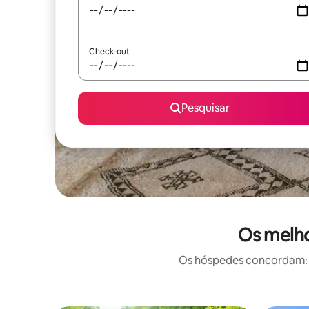
Check-out
Pesquisar
Os melho
Os hóspedes concordam: e