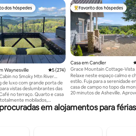
ito dos hóspedes
Favorito dos hóspedes
s dos hóspedes mais apreciados
Favoritos dos hóspedes mais a
4,97 em 5 estrelas, 248avaliações
Casa em Candler
C
Grace Mountain Cottage-Vista 
m Waynesville
Classificação média de 5 em 5 estrelas, 27
5 (274)
montanha/Tranquilo+Privado
Relaxe neste espaço calmo e c
 Cabin no Smoky Mtn River
estilo. Fuja para a serenidade 
 de luxo com grande porta de
casa de campo no topo da mon
ara vistas deslumbrantes das
20 minutos de Asheville. Aprov
no terraço. Quarto e casa
vistas panorâmicas da montan
totalmente mobilados,
todos os cantos deste retiro e
rocuradas em alojamentos para férias
de banho Paya, ar
Relaxe ao lado da lareira ao ar li
nado/aquecimento, kitchenette
assando biscoitos sob o céu est
nimais de estimação
Desfrute de jantares ao ar liv
s, 5 camas, quintal vedado, 40
pôr do sol de tirar o fôlego ao f
o, 20 $/cada adicional, sem
casa de campo aconchegante
 rio acalma enquanto está