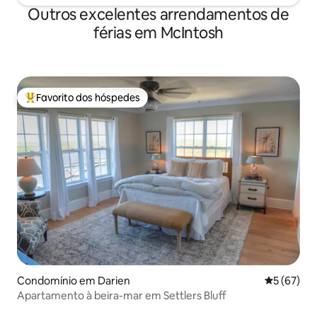
Outros excelentes arrendamentos de
férias em McIntosh
Favorito dos hóspedes
Favoritos dos hóspedes mais apreciados
Condomínio em Darien
Classifica
5 (67)
Apartamento à beira-mar em Settlers Bluff