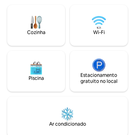
competitivos com 
uma porta de entrada privada da casa de
taxa de limpeza, 
campo. Fique uma semana! (Cerca de 20
estimação por um
minutos para St. Simons Island e 40 para
porta está aberta 
as praias da Ilha Jekyll). Perto da I-95 e da
e pode chegar qua
Hwy 17. (Uma casa de campo para não
da manhã. O anfitr
Cozinha
Wi-Fi
fumantes e sem animais de estimação)
proximidades e t
estacionamento p
mudanças...
Estacionamento
Piscina
gratuito no local
Ar condicionado