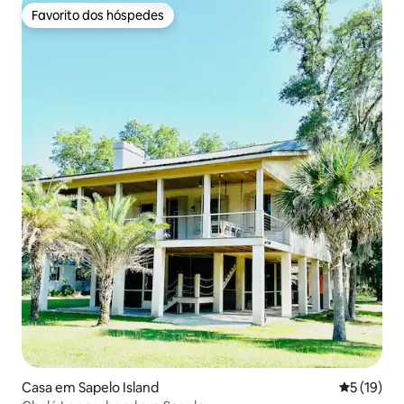
Favorito dos hóspedes
Favorito dos hóspedes
Casa em Sapelo Island
Classifica
5 (19)