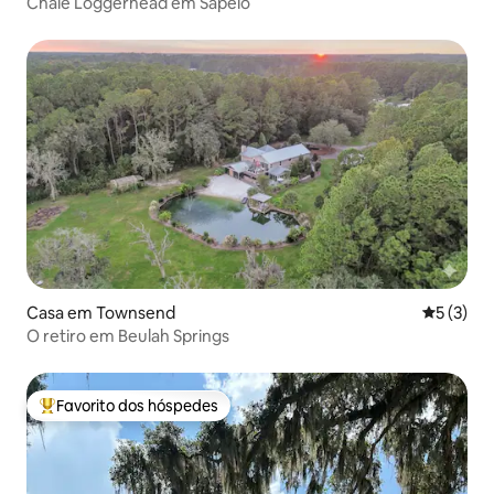
Chalé Loggerhead em Sapelo
Casa em Townsend
Classific
5 (3)
O retiro em Beulah Springs
Favorito dos hóspedes
Favoritos dos hóspedes mais apreciados