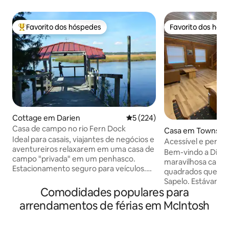
Favorito dos hóspedes
Favorito dos hós
Favoritos dos hóspedes mais apreciados
Favorito dos hós
Cottage em Darien
Classificação média de 5 em 5
5 (224)
Casa de campo no rio Fern Dock
Casa em Townsen
Ideal para casais, viajantes de negócios e
Acessível e perto 
aventureiros relaxarem em uma casa de
Welcome!
Bem-vindo a Dixie
campo "privada" em um penhasco.
maravilhosa caban
Estacionamento seguro para veículos.
quadrados que fica
Amarre um barco no cais. Escreva ou leia
Sapelo. Estávamos 
um livro, pesque, observe pássaros,
Comodidades populares para
na interestadual
deite-se em uma rede ou faça alguma
Georgia e somos 
arrendamentos de férias em McIntosh
pesca de caranguejo. Jante e visite
a meio do caminho
áreas históricas e recreativas. Os
dirigem de e para 
degraus levam para baixo e para cima de