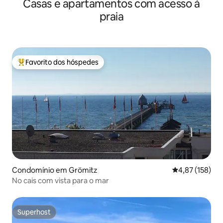
Casas e apartamentos com acesso à
praia
Favorito dos hóspedes
Favoritos dos hóspedes mais apreciados
Condomínio em Grömitz
Classificação 
4,87 (158)
No cais com vista para o mar
Superhost
Superhost