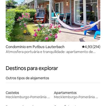
Condomínio em Putbus-Lauterbach
Classificação 
4,93 (214)
Atmosfera portuária e tranquilidade: apartamento de
férias com terraço e cadeira de praia
Destinos para explorar
Outros tipos de alojamentos
Castelos
Apartamentos
Mecklemburgo-Pomerânia Ocidental
Mecklemburgo-Pomerânia Ocidental