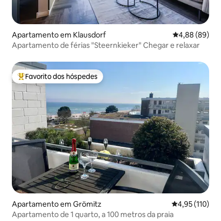
Apartamento em Klausdorf
Classificação 
4,88 (89)
Apartamento de férias "Steernkieker" Chegar e relaxar
Favorito dos hóspedes
Favoritos dos hóspedes mais apreciados
Apartamento em Grömitz
Classificação 
4,95 (110)
Apartamento de 1 quarto, a 100 metros da praia