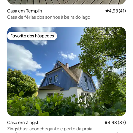
Casa em Templin
Classificação
4,93 (41)
Casa de férias dos sonhos à beira do lago
Favorito dos hóspedes
Favorito dos hóspedes
Casa em Zingst
Classificação 
4,98 (87)
Zingsthus: aconchegante e perto da praia