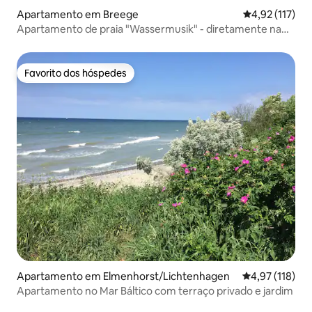
Apartamento em Breege
Classificação 
4,92 (117)
Apartamento de praia "Wassermusik" - diretamente na
praia!
Favorito dos hóspedes
Favorito dos hóspedes
Apartamento em Elmenhorst/Lichtenhagen
Classificação 
4,97 (118)
Apartamento no Mar Báltico com terraço privado e jardim