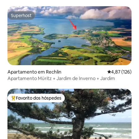
Superhost
Superhost
Apartamento em Rechlin
Classificação 
4,87 (126)
Apartamento Müritz + Jardim de Inverno + Jardim
Favorito dos hóspedes
Favoritos dos hóspedes mais apreciados