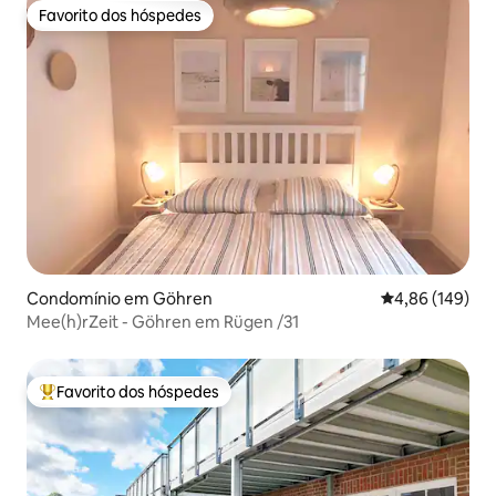
Favorito dos hóspedes
Favorito dos hóspedes
Condomínio em Göhren
Classificação m
4,86 (149)
Mee(h)rZeit - Göhren em Rügen /31
Favorito dos hóspedes
Favoritos dos hóspedes mais apreciados