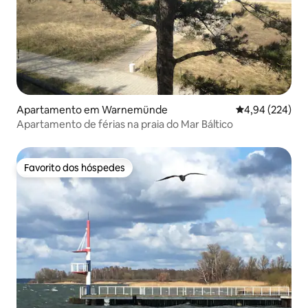
Apartamento em Warnemünde
Classificação m
4,94 (224)
Apartamento de férias na praia do Mar Báltico
Favorito dos hóspedes
Favorito dos hóspedes