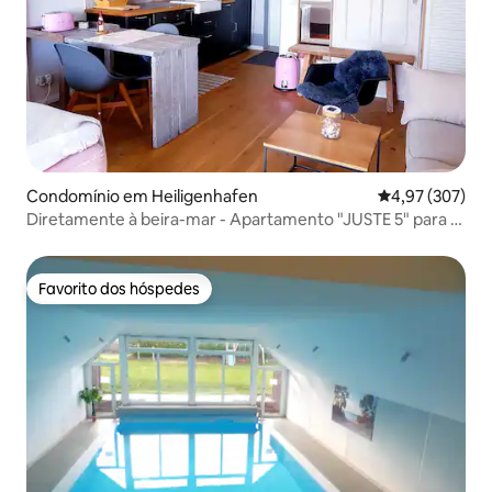
Condomínio em Heiligenhafen
Classificação m
4,97 (307)
Diretamente à beira-mar - Apartamento "JUSTE 5" para 2
pessoas
Favorito dos hóspedes
Favorito dos hóspedes