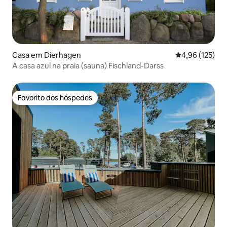
Casa em Dierhagen
Classificação 
4,96 (125)
A casa azul na praia (sauna) Fischland-Darss
Favorito dos hóspedes
Favorito dos hóspedes