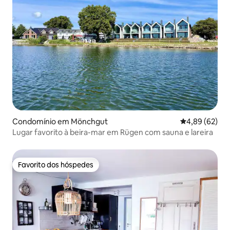
Condomínio em Mönchgut
Classificação 
4,89 (62)
Lugar favorito à beira-mar em Rügen com sauna e lareira
Favorito dos hóspedes
Favorito dos hóspedes