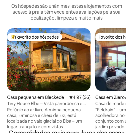
Os hóspedes são unânimes: estes alojamentos com
acesso à praia têm excelentes avaliações pela sua
localização, limpeza e muito mais.
Favorito dos hóspedes
Favorito dos hós
Favoritos dos hóspedes mais apreciados
Favorito dos hós
Casa pequena em Bleckede
Classificação média de 4,97 em 
4,97 (36)
Casa em Zierow
Tiny House Elbe – Vista panorâmica e
Casa de madeira F
tranquilidade
da praia do Mar Bá
Refúgio ao ar livre A minha pequena
"Feldrain" – uma 
casa, luminosa e cheia de luz, está
acolhedora no ca
localizada no vale glacial do Elba – um
conjunto com um
lugar tranquilo e com vistas
jardim privado. G
panorâmicas. Em 30 metros quadrados
vista para o cerca