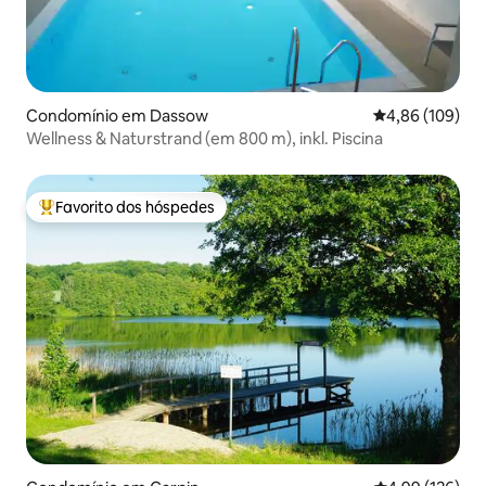
Condomínio em Dassow
Classificação m
4,86 (109)
Wellness & Naturstrand (em 800 m), inkl. Piscina
Favorito dos hóspedes
Favoritos dos hóspedes mais apreciados