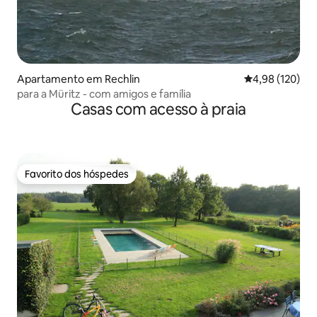
Apartamento em Rechlin
Classificação 
4,98 (120)
para a Müritz - com amigos e família
Casas com acesso à praia
Favorito dos hóspedes
Favorito dos hóspedes