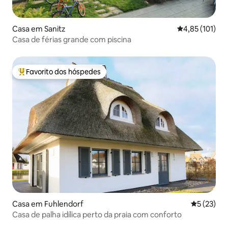
Casa em Sanitz
Classificação 
4,85 (101)
Casa de férias grande com piscina
Favorito dos hóspedes
Favoritos dos hóspedes mais apreciados
Casa em Fuhlendorf
Classifica
5 (23)
Casa de palha idílica perto da praia com conforto