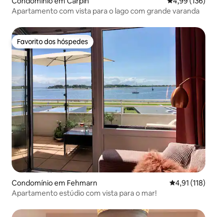
Condomínio em Carpin
Classificação 
4,99 (136)
Apartamento com vista para o lago com grande varanda
Favorito dos hóspedes
Favorito dos hóspedes
Condomínio em Fehmarn
Classificação 
4,91 (118)
Apartamento estúdio com vista para o mar!