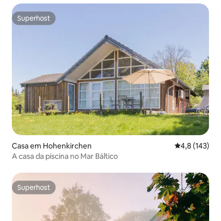
Superhost
Superhost
Casa em Hohenkirchen
Classificação
4,8 (143)
A casa da piscina no Mar Báltico
Superhost
Superhost