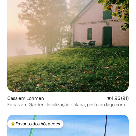
Casa em Lohmen
Classificação
4,96 (91)
Férias em Garden: localização isolada, perto do lago com
barco
Favorito dos hóspedes
Favoritos dos hóspedes mais apreciados