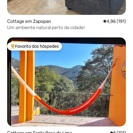
Cottage em Zapopan
Classificação 
4,96 (191)
Um ambiente natural perto da cidade!
Favorito dos hóspedes
Favoritos dos hóspedes mais apreciados
Cottage em Santa Rosa de Lima
Classificaç
5 (101)