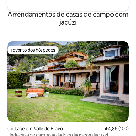
Arrendamentos de casas de campo com
jacúzi
Favorito dos hóspedes
Favorito dos hóspedes
Cottage em Valle de Bravo
Classificação m
4,86 (100)
Linda casa de campo ao lado do lago com jacuzzi