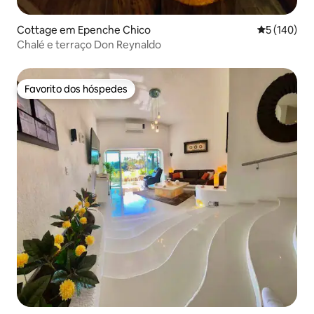
Cottage em Epenche Chico
Classificaç
5 (140)
Chalé e terraço Don Reynaldo
Favorito dos hóspedes
Favorito dos hóspedes