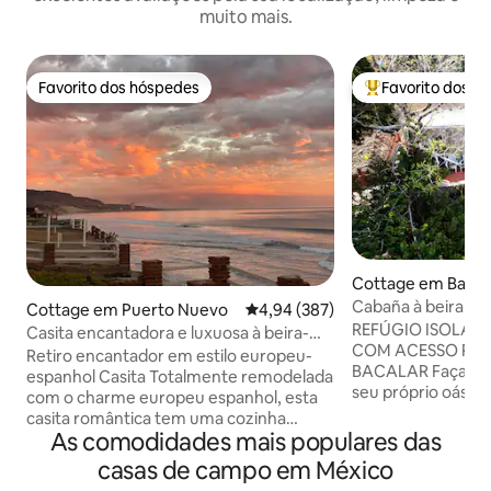
muito mais.
Favorito dos hóspedes
Favorito dos h
Favorito dos hóspedes
Favoritos dos hó
Cottage em Bacal
Cabaña à beira do
Cottage em Puerto Nuevo
Classificação média de 4,94 em 5
4,94 (387)
privativa de 4 deg
REFÚGIO ISOLAD
Casita encantadora e luxuosa à beira-
COM ACESSO PR
mar ~
Retiro encantador em estilo europeu-
BACALAR Faça uma escapadela para o
espanhol Casita Totalmente remodelada
seu próprio oásis 
com o charme europeu espanhol, esta
Cabaña é o melhor
casita romântica tem uma cozinha
final dos nossos j
As comodidades mais populares das
elegante, uma cama de dossel de sonho
completamente esc
com roupa de cama luxuosa e uma
casas de campo em México
Com apenas três 
acolhedora lareira a lenha. Relaxe no