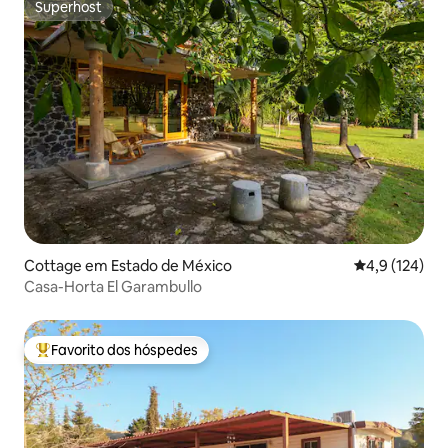
Superhost
Superhost
Cottage em Estado de México
Classificação
4,9 (124)
Casa-Horta El Garambullo
Favorito dos hóspedes
Favoritos dos hóspedes mais apreciados