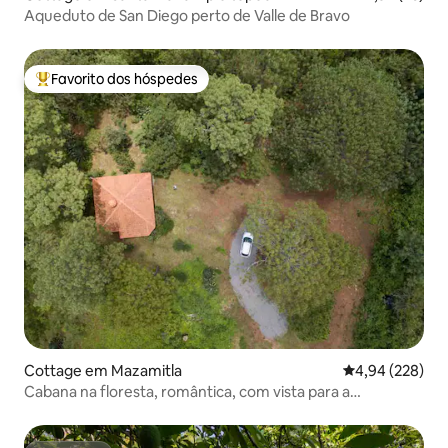
Aqueduto de San Diego perto de Valle de Bravo
Favorito dos hóspedes
Favoritos dos hóspedes mais apreciados
Cottage em Mazamitla
Classificação m
4,94 (228)
Cabana na floresta, romântica, com vista para a
montanha