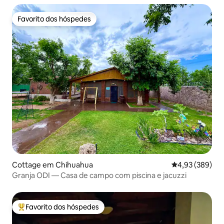
Favorito dos hóspedes
Favorito dos hóspedes
Cottage em Chihuahua
Classificação m
4,93 (389)
Granja ODI — Casa de campo com piscina e jacuzzi
Favorito dos hóspedes
Favoritos dos hóspedes mais apreciados