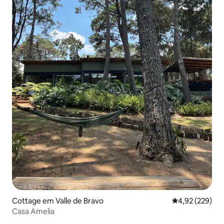
Cottage em Valle de Bravo
Classificação m
4,92 (229)
Casa Amelia