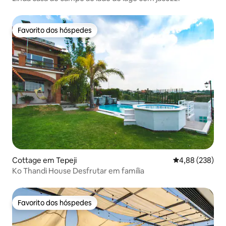
Favorito dos hóspedes
Favorito dos hóspedes
Cottage em Tepeji
Classificação m
4,88 (238)
Ko Thandi House Desfrutar em família
Favorito dos hóspedes
Favorito dos hóspedes