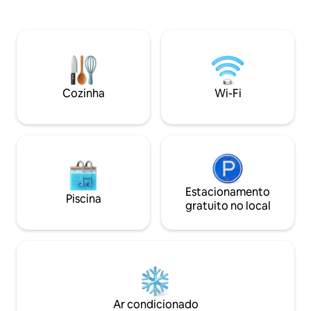
150 metros à beira 
pátio do jardim junto a uma fonte
tem o lago inteiro só para s
borbulhante ou escape para a palapa
há um quarto de 
privada no terraço para desfrutar de
futon de casal na 
vistas panorâmicas para o mar, de um
cozinha está tota
baloiço cama queen e de bancos de bar
condicionado. Excel
perfeitos para brindes ao pôr do sol. Os
viajantes LGBT sã
degraus da comunidade levam ao
Cozinha
Wi-Fi
acesso a uma praia isolada, com
quilómetros para caminhar na maré
baixa.
Estacionamento
Piscina
gratuito no local
Ar condicionado