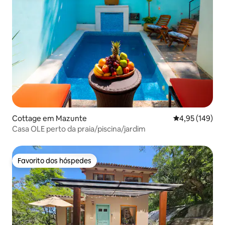
Cottage em Mazunte
Classificação 
4,95 (149)
Casa OLE perto da praia/piscina/jardim
Favorito dos hóspedes
Favorito dos hóspedes