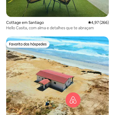
Cottage em Santiago
Classificação m
4,97 (266)
Hello Casita, com alma e detalhes que te abraçam
Favorito dos hóspedes
Favorito dos hóspedes