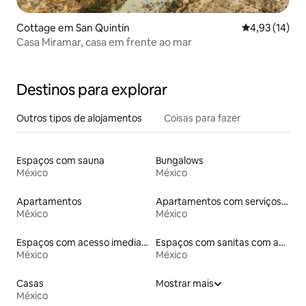
Cottage em San Quintín
Classificação
4,93 (14)
Casa Miramar, casa em frente ao mar
Destinos para explorar
Outros tipos de alojamentos
Coisas para fazer
Espaços com sauna
Bungalows
México
México
Apartamentos
Apartamentos com serviços incluídos
México
México
Espaços com acesso imediato às pistas de esqui
Espaços com sanitas com acessos adaptados em altura
México
México
Casas
Mostrar mais
México