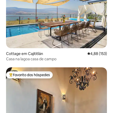
Cottage em Cajititlán
Classificação 
4,88 (153)
Casa na lagoa casa de campo
Favorito dos hóspedes
Favoritos dos hóspedes mais apreciados