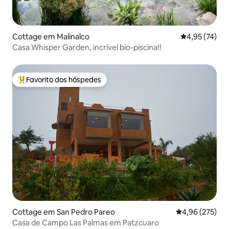
Cottage em Malinalco
Classificação
4,95 (74)
Casa Whisper Garden, incrível bio-piscina!!
Favorito dos hóspedes
Favoritos dos hóspedes mais apreciados
Cottage em San Pedro Pareo
Classificação m
4,96 (275)
Casa de Campo Las Palmas em Patzcuaro