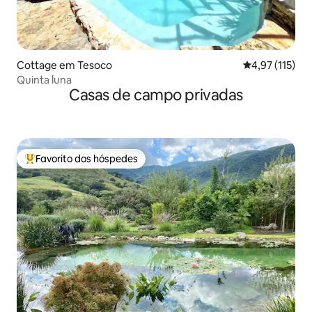
Cottage em Tesoco
Classificação 
4,97 (115)
Quinta luna
Casas de campo privadas
Favorito dos hóspedes
Favoritos dos hóspedes mais apreciados