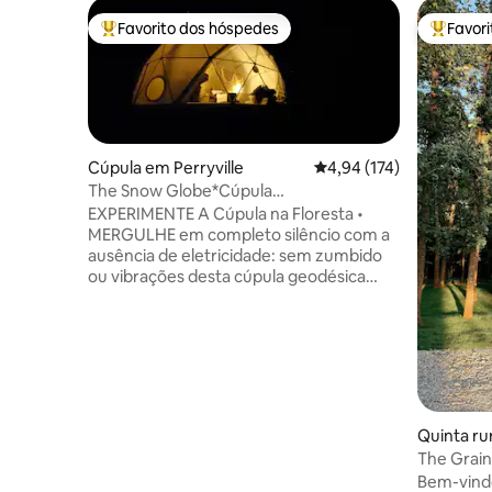
Favorito dos hóspedes
Favor
Favoritos dos hóspedes mais apreciados
Favorito
Cúpula em Perryville
Classificação média de 
4,94 (174)
The Snow Globe*Cúpula
ecológica*Apenas aventureiros
EXPERIMENTE A Cúpula na Floresta •
MERGULHE em completo silêncio com a
ausência de eletricidade: sem zumbido
ou vibrações desta cúpula geodésica
completamente alimentada por energia
solar/propano. Sem ar condicionado •
GLAMP nesta AVENTURA FORA DA
REDE. Planta de 430 pés quadrados. Teto
de 14 pés. Janela de 20 pés com vista
infinita da natureza ao pé da sua cama.
Loft de 7 pés. • OBSERVE AS ESTRELAS do
Quinta r
convés ou da fogueira • ANINHE-SE na
The Grain
natureza arborizada romântica do
hidroma
Bem-vindo
sudeste do Missouri. S de St Louis. N de