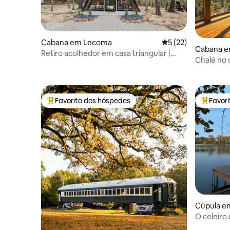
Cabana em Lecoma
Classificação média
5 (22)
Cabana e
Retiro acolhedor em casa triangular |
Chalé no 
Ambiente na floresta + lareira exterior
Favorito dos hóspedes
Favor
Favoritos dos hóspedes mais apreciados
Favorito
Cúpula e
O celeiro