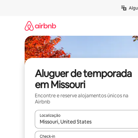
Saltar
Algu
para
o
conteúdo
Aluguer de temporada
em Missouri
Encontre e reserve alojamentos únicos na
Airbnb
Localização
Quando os resultados estiverem disponíveis, nav
Check-in