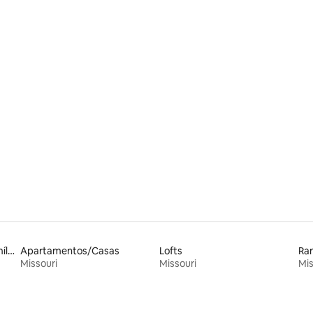
 de 5 em 5 estrelas, 86avaliações
Espaços próprios para famílias
Apartamentos/Casas
Lofts
Ra
Missouri
Missouri
Mis