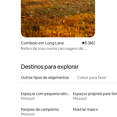
Comboio em Long Lane
Classificação média
5 (86)
Retiro de luxo numa carruagem de
comboio de 1928 perto de Bennett
Springs
Destinos para explorar
Outros tipos de alojamentos
Coisas para fazer
Espaços com pequeno-almoço
Missouri
Missouri
Parques de campismo
Mostrar mais
Missouri