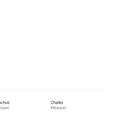
nchos
Chalés
souri
Missouri