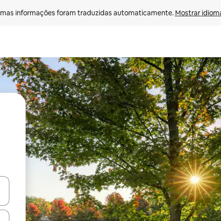
mas informações foram traduzidas automaticamente. 
Mostrar idioma
egue com as teclas de seta para cima e para baixo ou explore com ges