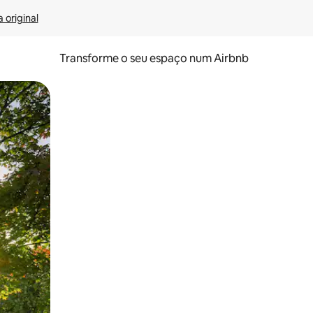
 original
Transforme o seu espaço num Airbnb
tos de toque ou deslize.