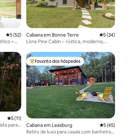
1avaliações
Classificação média de 5 em 5 estrelas, 52avaliações
5 (52)
Cabana em Bonne Terre
Classificação médi
5 (34)
ético +
Lone Pine Cabin ~ rústica, moderna,
de
luxuosa, privada
Favorito dos hóspedes
preciados
Favoritos dos hóspedes mais apreciados
Classificação média de 5 em 5 estrelas, 11avaliações
5 (11)
sta para
3avaliações
Cabana em Leasburg
Classificação médi
5 (45)
agem,
Retiro de luxo para casais com banheira
de hidromassagem e sauna