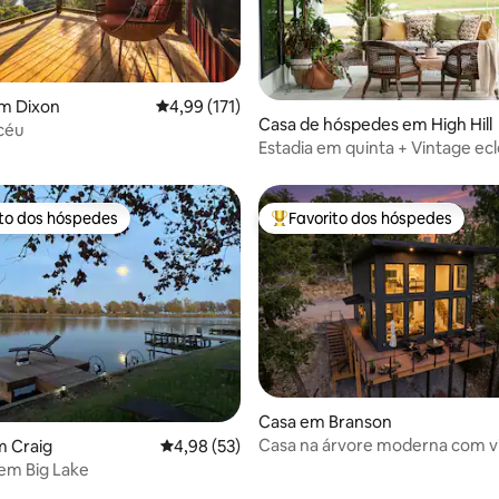
 de 5 em 5 estrelas, 22avaliações
m Dixon
Classificação média de 4,99 em 5 estrelas, 17
4,99 (171)
Casa de hóspedes em High Hill
céu
Estadia em quinta + Vintage ecl
Ovos frescos + Carregamento 
veículos elétricos
ito dos hóspedes
Favorito dos hóspedes
s dos hóspedes mais apreciados
Favoritos dos hóspedes mais a
Casa em Branson
Casa na árvore moderna com vi
m Craig
Classificação média de 4,98 em 5 estrelas, 5
4,98 (53)
o lago, banheira de hidromass
 em Big Lake
fogueira e piscina