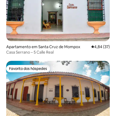
Apartamento em Santa Cruz de Mompox
Classificação
4,84 (37)
Casa Serrano – 5 Calle Real
Favorito dos hóspedes
Favorito dos hóspedes