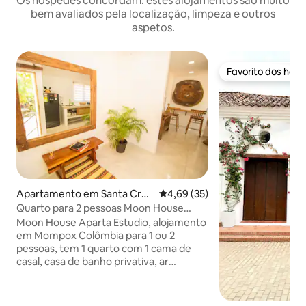
Os hóspedes concordam: estes alojamentos são muito
bem avaliados pela localização, limpeza e outros
aspetos.
Favorito dos hós
Favorito dos hós
Apartamento em Santa Cruz
Classificação média de 4,69 em 
4,69 (35)
de Mompox
Quarto para 2 pessoas Moon House
Apartamento
Moon House Aparta Estudio, alojamento
em Mompox Colômbia para 1 ou 2
pessoas, tem 1 quarto com 1 cama de
casal, casa de banho privativa, ar
condicionado e TV, localizado no
segundo andar com entrada
independente por escadas. Podem