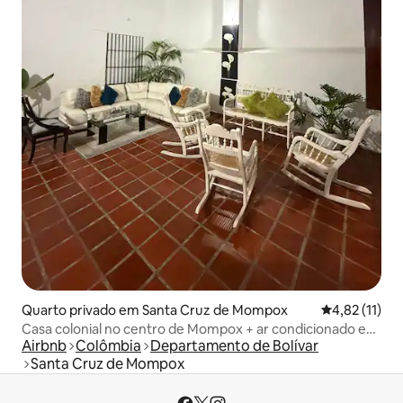
Quarto privado em Santa Cruz de Mompox
Classificação
4,82 (11)
Casa colonial no centro de Mompox + ar condicionado e
Airbnb
Colômbia
Departamento de Bolívar
Wi-Fi
Santa Cruz de Mompox