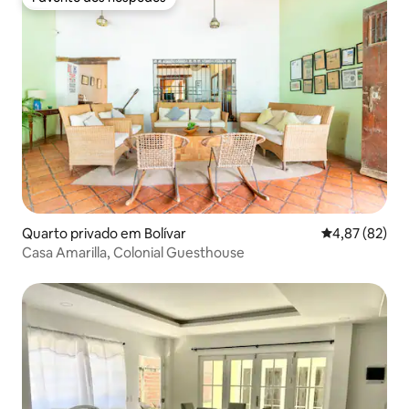
Favorito dos hóspedes
Quarto privado em Bolívar
Classificação
4,87 (82)
Casa Amarilla, Colonial Guesthouse