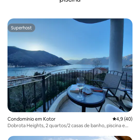
Superhost
Superhost
Condomínio em Kotor
Classificaçã
4,9 (40)
Dobrota Heights, 2 quartos/2 casas de banho, piscina e
vista para o mar