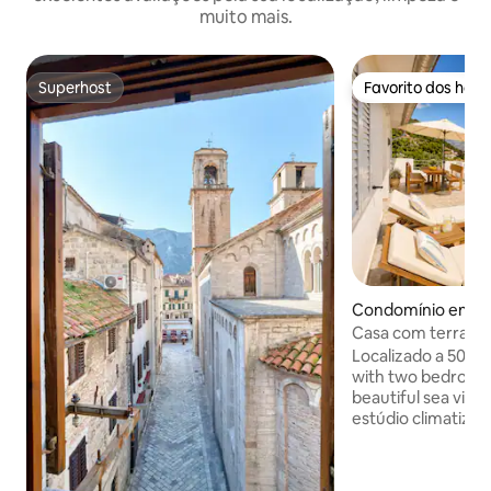
muito mais.
Superhost
Favorito dos hós
Superhost
Favorito dos hós
Condomínio em K
Casa com terraço 
para o mar
Localizado a 50 m
with two bedrooms
beautiful sea view
estúdio climatiza
gratuito, televisão
estacionamento g
fica a 50 metros d