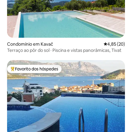
Condomínio em Kavač
Classificação
4,85 (20)
Terraço ao pôr do sol · Piscina e vistas panorâmicas, Tivat
Favorito dos hóspedes
Favoritos dos hóspedes mais apreciados