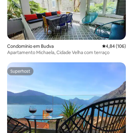
Condomínio em Budva
Classificação m
4,84 (106)
Apartamento Michaela, Cidade Velha com terraço
Superhost
Superhost