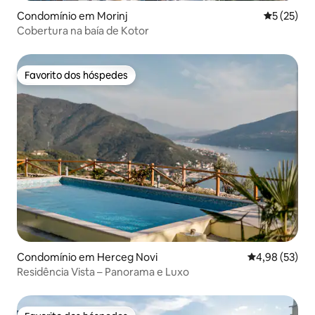
Condomínio em Morinj
Classifica
5 (25)
Cobertura na baía de Kotor
Favorito dos hóspedes
Favorito dos hóspedes
Condomínio em Herceg Novi
Classificação
4,98 (53)
Residência Vista – Panorama e Luxo