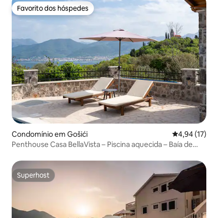
Favorito dos hóspedes
Favorito dos hóspedes
Condomínio em Gošići
Classificação
4,94 (17)
Penthouse Casa BellaVista – Piscina aquecida – Baía de
Luštica
Superhost
Superhost