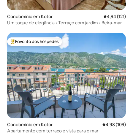
Condomínio em Kotor
Classificação 
4,94 (121)
Um toque de elegância • Terraço com jardim • Beira-mar
Favorito dos hóspedes
Favoritos dos hóspedes mais apreciados
Condomínio em Kotor
Classificação m
4,98 (109)
Apartamento com terraço e vista para o mar