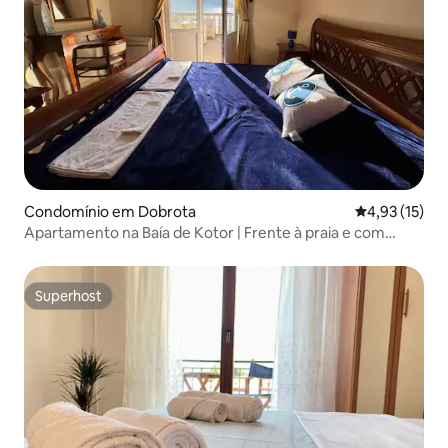
Condomínio em Dobrota
Classificação
4,93 (15)
Apartamento na Baía de Kotor | Frente à praia e com
estacionamento
Superhost
Superhost