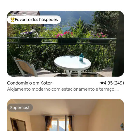
Favorito dos hóspedes
Favoritos dos hóspedes mais apreciados
Condomínio em Kotor
Classificação m
4,95 (249)
Alojamento moderno com estacionamento e terraço,
localização tranquila
Superhost
Superhost