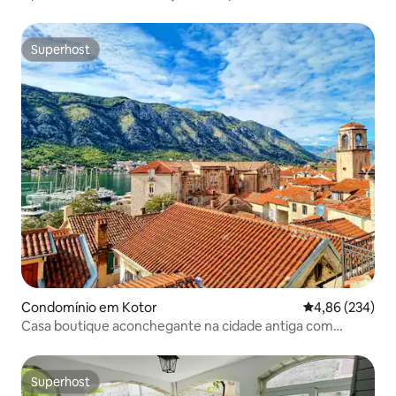
Superhost
Superhost
Condomínio em Kotor
Classificação m
4,86 (234)
Casa boutique aconchegante na cidade antiga com
terraços com vista para o mar
Superhost
Superhost