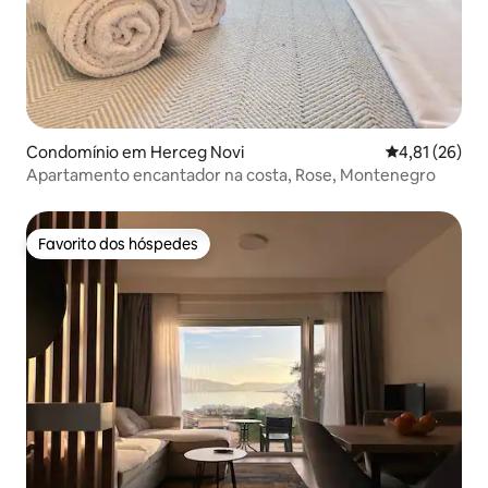
Condomínio em Herceg Novi
Classificação
4,81 (26)
Apartamento encantador na costa, Rose, Montenegro
Favorito dos hóspedes
Favorito dos hóspedes