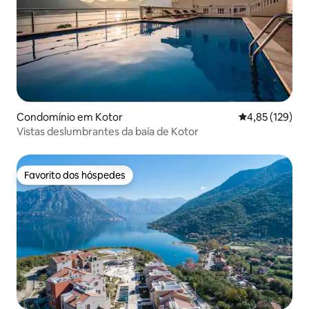
Condomínio em Kotor
Classificação 
4,85 (129)
Vistas deslumbrantes da baía de Kotor
Favorito dos hóspedes
Favorito dos hóspedes