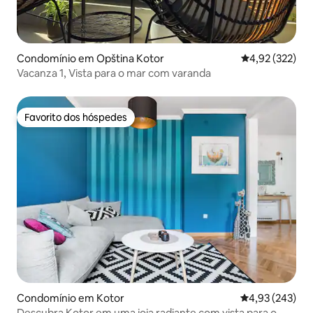
Condomínio em Opština Kotor
Classificação 
4,92 (322)
Vacanza 1, Vista para o mar com varanda
Favorito dos hóspedes
Favorito dos hóspedes
Condomínio em Kotor
Classificação m
4,93 (243)
Descubra Kotor em uma joia radiante com vista para o