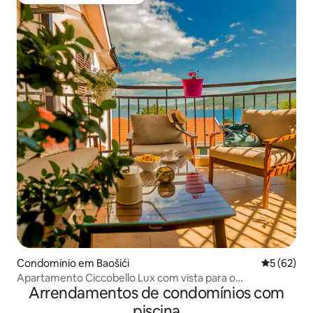
Favoritos dos hóspedes mais apreciados
Condomínio em Baošići
Classifica
5 (62)
Apartamento Ciccobello Lux com vista para o
Arrendamentos de condomínios com
mar/garagem privada
piscina