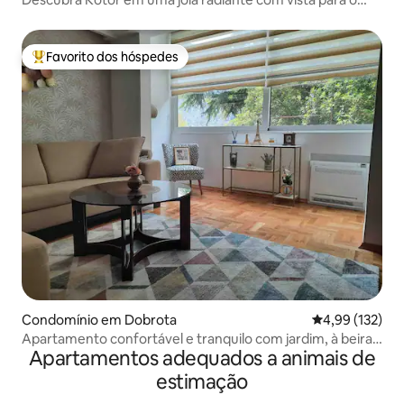
mar
Favorito dos hóspedes
Favoritos dos hóspedes mais apreciados
Condomínio em Dobrota
Classificação 
4,99 (132)
Apartamento confortável e tranquilo com jardim, à beira-
Apartamentos adequados a animais de
mar
estimação