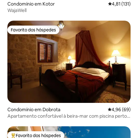
Condomínio em Kotor
Classificação 
4,81 (131)
WajaWell
Favorito dos hóspedes
Favorito dos hóspedes
Condomínio em Dobrota
Classificação 
4,96 (69)
Apartamento confortável à beira-mar com piscina perto
de Kotor
Favorito dos hóspedes