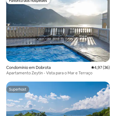
Favorito dos hóspedes
Favorito dos hóspedes
Condomínio em Dobrota
Classificação
4,97 (36)
Apartamento Zeytin - Vista para o Mar e Terraço
Superhost
Superhost