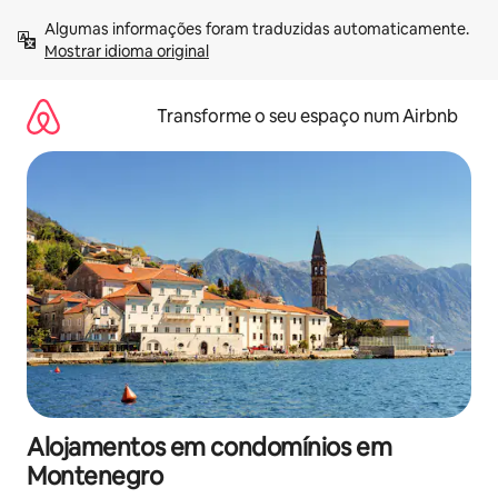
Saltar
Algumas informações foram traduzidas automaticamente. 
para
Mostrar idioma original
o
conteúdo
Transforme o seu espaço num Airbnb
Alojamentos em condomínios em
Montenegro