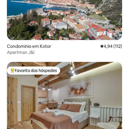
Condomínio em Kotor
Classificação 
4,94 (112)
Apartman J&I
Favorito dos hóspedes
Favoritos dos hóspedes mais apreciados