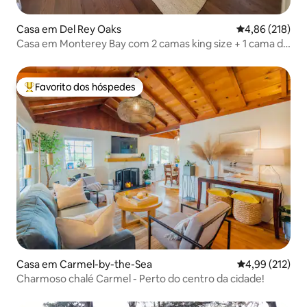
Casa em Del Rey Oaks
Classificação 
4,86 (218)
Casa em Monterey Bay com 2 camas king size + 1 cama de
solteiro
Favorito dos hóspedes
Favoritos dos hóspedes mais apreciados
Casa em Carmel-by-the-Sea
Classificação 
4,99 (212)
Charmoso chalé Carmel - Perto do centro da cidade!