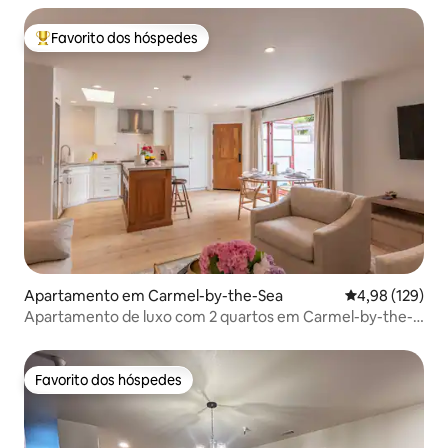
Favorito dos hóspedes
Favoritos dos hóspedes mais apreciados
Apartamento em Carmel-by-the-Sea
Classificação 
4,98 (129)
Apartamento de luxo com 2 quartos em Carmel-by-the-
Sea
Favorito dos hóspedes
Favorito dos hóspedes