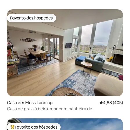
Favorito dos hóspedes
Favorito dos hóspedes
Casa em Moss Landing
Classificação m
4,88 (405)
Casa de praia à beira-mar com banheira de
hidromassagem privativa
Favorito dos hóspedes
Favoritos dos hóspedes mais apreciados