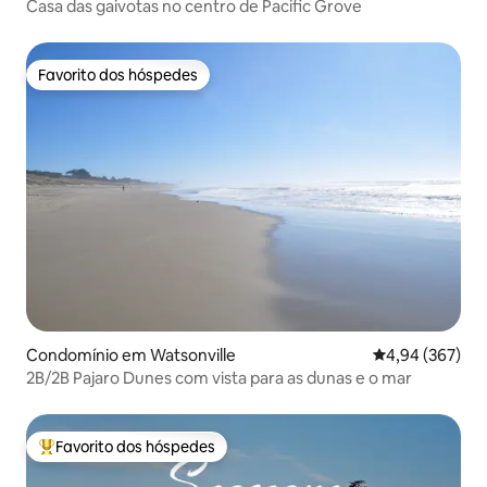
Casa das gaivotas no centro de Pacific Grove
Favorito dos hóspedes
Favorito dos hóspedes
Condomínio em Watsonville
Classificação m
4,94 (367)
2B/2B Pajaro Dunes com vista para as dunas e o mar
Favorito dos hóspedes
Favoritos dos hóspedes mais apreciados