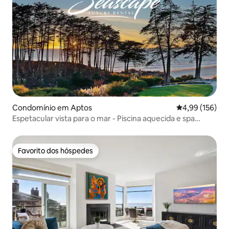
Condomínio em Aptos
Classificação 
4,99 (156)
Espetacular vista para o mar - Piscina aquecida e spa
Seascape
Favorito dos hóspedes
Favorito dos hóspedes