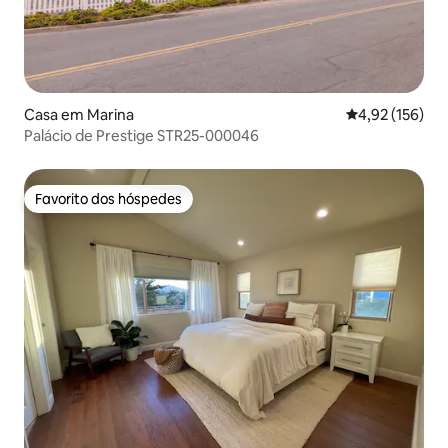
Casa em Marina
Classificação 
4,92 (156)
Palácio de Prestige STR25-000046
Favorito dos hóspedes
Favorito dos hóspedes