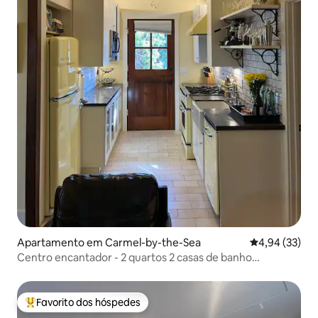
Apartamento em Carmel-by-the-Sea
Classificação
4,94 (33)
Centro encantador - 2 quartos 2 casas de banho
Apartamento Carmel-by-the-Sea
Favorito dos hóspedes
Favoritos dos hóspedes mais apreciados