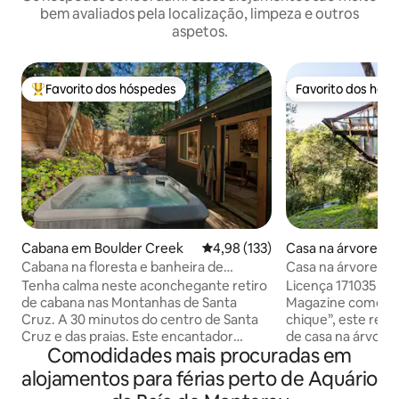
bem avaliados pela localização, limpeza e outros
aspetos.
Favorito dos hóspedes
Favorito dos hós
Favoritos dos hóspedes mais apreciados
Favorito dos hós
Cabana em Boulder Creek
Classificação média de 4,98 em 5
4,98 (133)
Casa na árvore e
Cabana na floresta e banheira de
Casa na árvore tra
hidromassagem
o mar
Tenha calma neste aconchegante retiro
Licença 171035 Ap
de cabana nas Montanhas de Santa
Magazine como u
Cruz. A 30 minutos do centro de Santa
chique”, este retir
Cruz e das praias. Este encantador
de casa na árvore
Comodidades mais procuradas em
estúdio de 400 pés quadrados é o
meados do século
cenário perfeito para se desconectar da
naturais, como ma
alojamentos para férias perto de Aquário
vida da cidade e mergulhar nas sequoias.
criar uma sensaçã