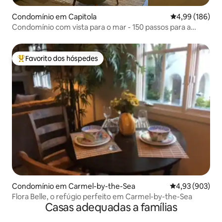
Condomínio em Capitola
Classificação m
4,99 (186)
Condomínio com vista para o mar - 150 passos para a
praia!
Favorito dos hóspedes
Favoritos dos hóspedes mais apreciados
Condomínio em Carmel-by-the-Sea
Classificação m
4,93 (903)
Flora Belle, o refúgio perfeito em Carmel-by-the-Sea
Casas adequadas a famílias