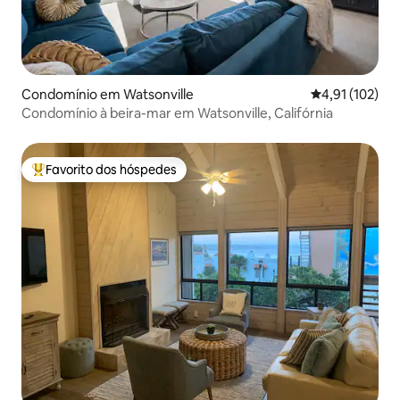
Condomínio em Watsonville
Classificação 
4,91 (102)
Condomínio à beira-mar em Watsonville, Califórnia
Favorito dos hóspedes
Favoritos dos hóspedes mais apreciados