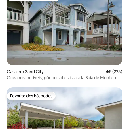
Casa em Sand City
Classificaç
5 (225)
Oceanos incríveis, pôr do sol e vistas da Baía de Monterey
entre os 1% melhores!
Favorito dos hóspedes
Favorito dos hóspedes