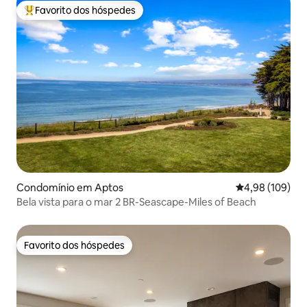
Favorito dos hóspedes
Favoritos dos hóspedes mais apreciados
Condomínio em Aptos
Classificação m
4,98 (109)
Bela vista para o mar 2 BR-Seascape-Miles of Beach
Favorito dos hóspedes
Favorito dos hóspedes