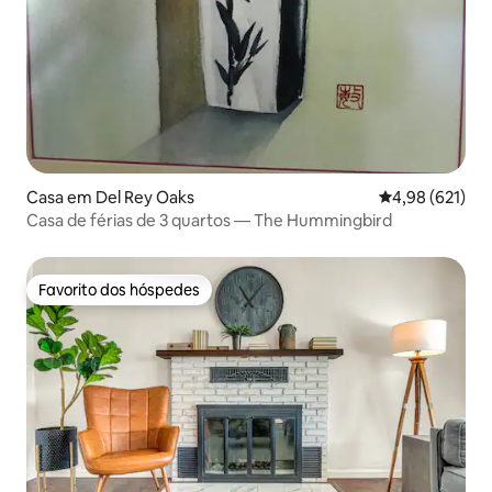
Casa em Del Rey Oaks
Classificação 
4,98 (621)
Casa de férias de 3 quartos — The Hummingbird
Favorito dos hóspedes
Favorito dos hóspedes