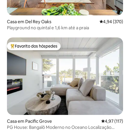
Casa em Del Rey Oaks
Classificação m
4,94 (370)
Playground no quintal e 1,6 km até a praia
Favorito dos hóspedes
Favoritos dos hóspedes mais apreciados
Casa em Pacific Grove
Classificação 
4,97 (117)
PG House: Bangalô Moderno no Oceano Localização