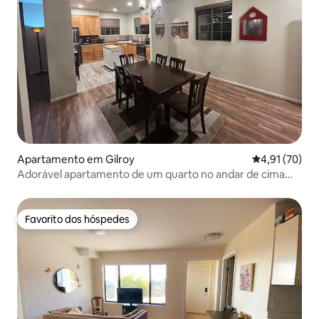
Apartamento em Gilroy
Classificação
4,91 (70)
Adorável apartamento de um quarto no andar de cima
totalmente mobiliado
Favorito dos hóspedes
Favorito dos hóspedes