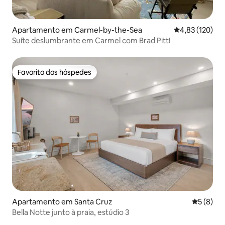
Apartamento em Carmel-by-the-Sea
Classificação 
4,83 (120)
Suíte deslumbrante em Carmel com Brad Pitt!
Favorito dos hóspedes
Favorito dos hóspedes
Apartamento em Santa Cruz
Classific
5 (8)
Bella Notte junto à praia, estúdio 3