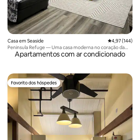
Casa em Seaside
Classificação 
4,97 (144)
Peninsula Refuge — Uma casa moderna no coração da
Apartamentos com ar condicionado
baía
Favorito dos hóspedes
Favorito dos hóspedes