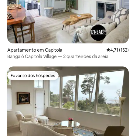
Apartamento em Capitola
Classificação 
4,71 (152)
Bangalô Capitola Village — 2 quarteirões da areia
Favorito dos hóspedes
Favorito dos hóspedes