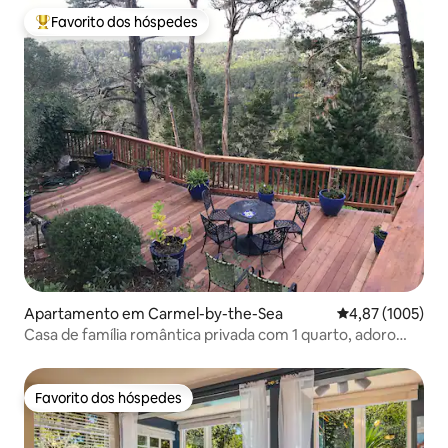
Favorito dos hóspedes
Favoritos dos hóspedes mais apreciados
Apartamento em Carmel-by-the-Sea
Classificação mé
4,87 (1005)
Casa de família romântica privada com 1 quarto, adoro
cães
Favorito dos hóspedes
Favorito dos hóspedes