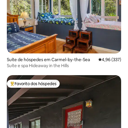
Suíte de hóspedes em Carmel-by-the-Sea
Classificação m
4,96 (337)
Suíte e spa Hideaway in the Hills
Favorito dos hóspedes
Favoritos dos hóspedes mais apreciados