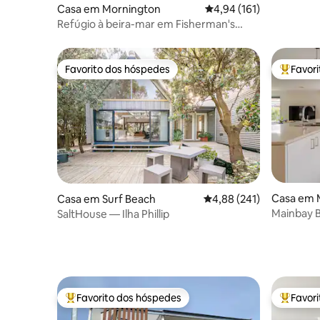
Casa em Mornington
Classificação média de 
4,94 (161)
Refúgio à beira-mar em Fisherman's
Beach, Mornington
Favorito dos hóspedes
Favor
Favorito dos hóspedes
Favorito
Casa em 
Casa em Surf Beach
Classificação média de 
4,88 (241)
Mainbay 
SaltHouse — Ilha Phillip
passos da 
Favorito dos hóspedes
Favor
Favoritos dos hóspedes mais apreciados
Favorito