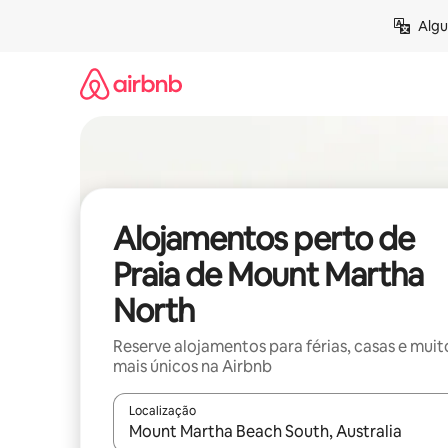
Saltar
Algu
para
o
conteúdo
Alojamentos perto de
Praia de Mount Martha
North
Reserve alojamentos para férias, casas e muit
mais únicos na Airbnb
Localização
Quando os resultados estiverem disponíveis, nav