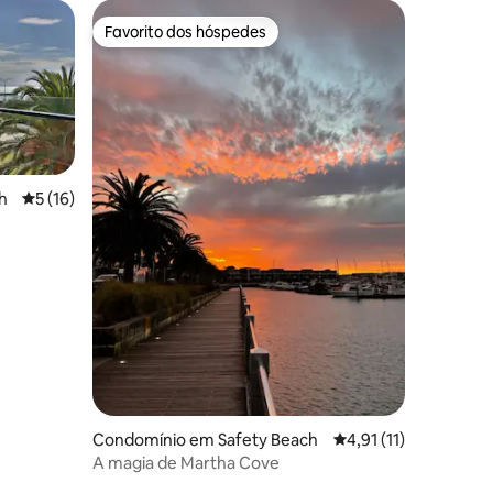
Favorito dos hóspedes
Favorito dos hóspedes
h
Classificação média de 5 em 5 estrelas, 16avaliações
5 (16)
7avaliações
Condomínio em Safety Beach
Classificação média d
4,91 (11)
A magia de Martha Cove