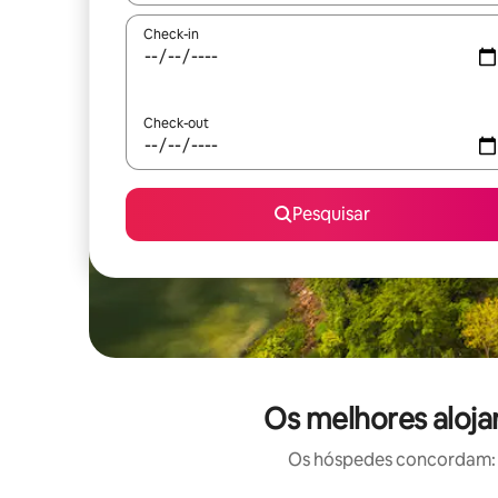
Check-in
Check-out
Pesquisar
Os melhores aloja
Os hóspedes concordam: e