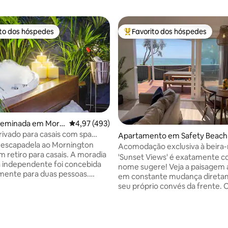
ito dos hóspedes
Favorito dos hóspedes
s dos hóspedes mais apreciados
Favoritos dos hóspedes mais a
geminada em Morn
Classificação média de 4,97 em 5 estrelas, 49
4,97 (493)
rivado para casais com spa
Apartamento em Safety Beach
reira
 escapadela ao Mornington
Acomodação exclusiva à beira
m retiro para casais. A moradia
'Sunset Views' é exatamente 
 independente foi concebida
nome sugere! Veja a paisagem 
mente para duas pessoas.
em constante mudança direta
orto, luxo e relaxamento se
seu próprio convés da frente. O
te-se na luxuosa cama king-
estúdio para casais renovado fi
um dia a explorar a Península
poucos passos da praia de arei
egue-se junto à lareira a gás.
brancas, a poucos minutos de c
 sua própria cadeira de
restaurantes populares. Há um