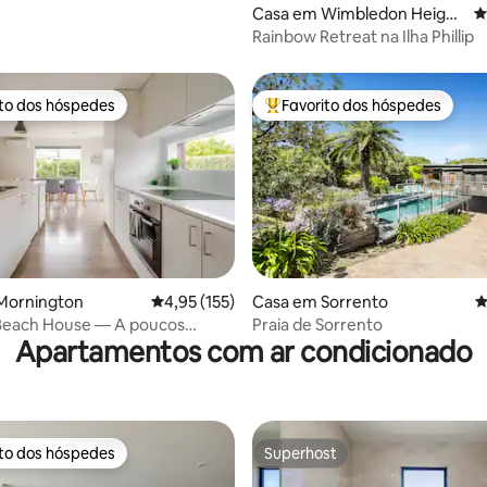
4,94 em 5 estrelas, 161avaliações
Casa em Wimbledon Height
C
s
Rainbow Retreat na Ilha Phillip
ito dos hóspedes
Favorito dos hóspedes
s dos hóspedes mais apreciados
Favoritos dos hóspedes mais a
Mornington
Classificação média de 4,95 em 5 estrelas, 15
4,95 (155)
Casa em Sorrento
C
4,88 em 5 estrelas, 241avaliações
Beach House — A poucos
Praia de Sorrento
Apartamentos com ar condicionado
praia e das lojas
ito dos hóspedes
Superhost
s dos hóspedes mais apreciados
Superhost