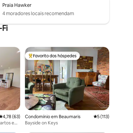
Praia Hawker
4 moradores locais recomendam
Fi
Favorito dos hóspedes
Favoritos dos hóspedes mais apreciados
4avaliações
Classificação média de 4,78 em 5 estrelas, 63avaliações
4,78 (63)
Condomínio em Beaumaris
Classificação média
5 (113)
artos em
Bayside on Keys
e calma