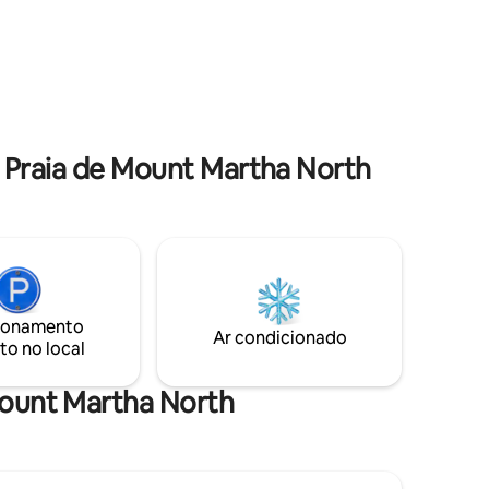
enquanto assiste a um pôr do sol
na de
espetacular! Para os amantes da água,
 e forno.
estão disponíveis pranchas de stand-up
ma cama
paddle para alugar, perfeitas para um dia
ano aberto
divertido na baía ou para relaxar na
ro uma
piscina e no spa, mergulhando no
scobrir
ambiente sereno.
5 estrelas
 Praia de Mount Martha North
ionamento
Ar condicionado
to no local
 Mount Martha North