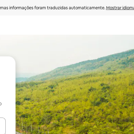
mas informações foram traduzidas automaticamente. 
Mostrar idioma
o
egue com as teclas de seta para cima e para baixo ou explore com ges