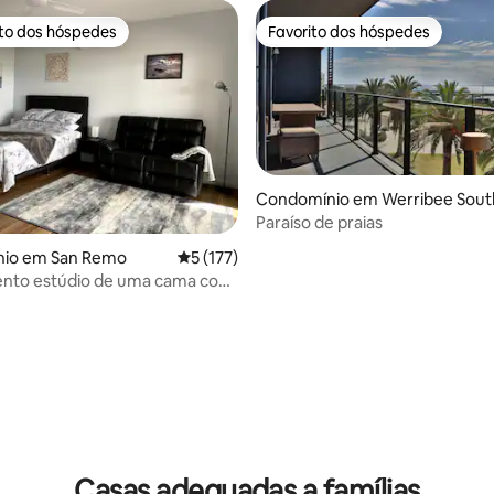
ito dos hóspedes
Favorito dos hóspedes
s dos hóspedes mais apreciados
Favorito dos hóspedes
4,81 em 5 estrelas, 100avaliações
Condomínio em Werribee Sout
Paraíso de praias
io em San Remo
Classificação média de 5 em 5 estrelas, 17
5 (177)
nto estúdio de uma cama com
tásticas
Casas adequadas a famílias