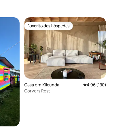
Favorito dos hóspedes
Favorito dos hóspedes
1avaliações
Casa em Kilcunda
Classificação média de 
4,96 (130)
Corvers Rest