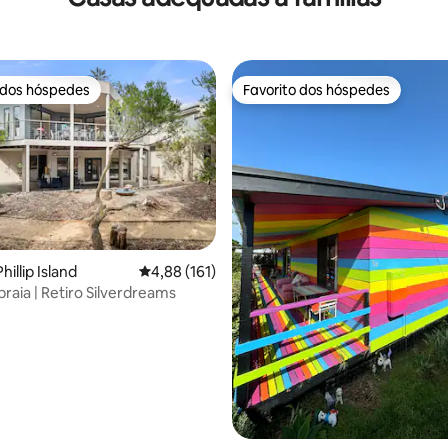
 dos hóspedes
Favorito dos hóspedes
 dos hóspedes
Favorito dos hóspedes
illip Island
Classificação média de 4,88 em 5 estrelas, 16
4,88 (161)
raia | Retiro Silverdreams