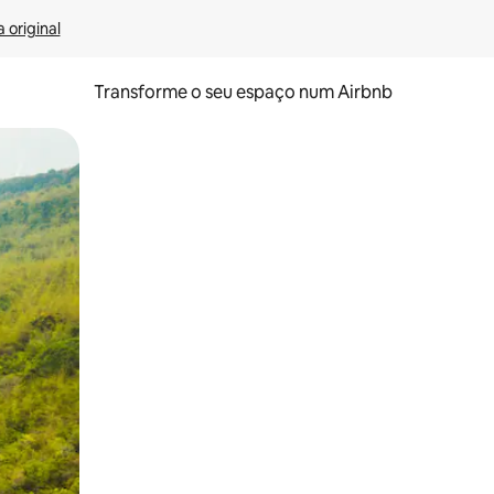
 original
Transforme o seu espaço num Airbnb
tos de toque ou deslize.