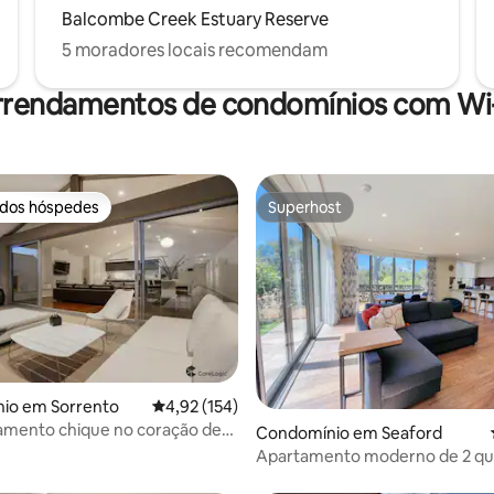
Balcombe Creek Estuary Reserve
5 moradores locais recomendam
rrendamentos de condomínios com Wi-
 dos hóspedes
Superhost
 dos hóspedes
Superhost
io em Sorrento
Classificação média de 4,92 em 5 estrelas, 15
4,92 (154)
amento chique no coração de
 4,8 em 5 estrelas, 127avaliações
Condomínio em Seaford
Apartamento moderno de 2 qu
frente à praia de areia branca 