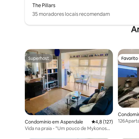
The Pillars
35 moradores locais recomendam
A
Superhost
Favorito
Superhost
Favorito
Condomín
126Apart
Condomínio em Aspendale
Classificação média de
4,8 (127)
Sorrento
Vida na praia - "Um pouco de Mykonos
perto de Mordialloc!"