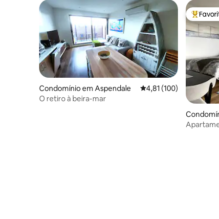
Favor
Favorito
Condomínio em Aspendale
Classificação média de 
4,81 (100)
O retiro à beira-mar
Condomín
Apartame
vistas fan