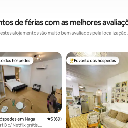
os de férias com as melhores avalia
stes alojamentos são muito bem avaliados pela localização, 
ito dos hóspedes
Favorito dos hóspedes
s dos hóspedes mais apreciados
Favoritos dos hóspedes mais a
hóspedes em Naga
Classificação média de 5 em 5 estrelas, 6
5 (69)
t B c/ Netflix grátis,