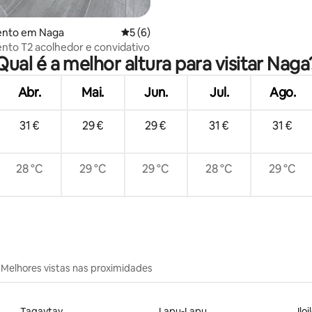
 4,82 em 5 estrelas, 96avaliações
nto em Naga
Classificação média de 5 em 5 estrelas, 
5 (6)
to T2 acolhedor e convidativo
Qual é a melhor altura para visitar Naga
Abr.
Mai.
Jun.
Jul.
Ago.
31 €
29 €
29 €
31 €
31 €
28 °C
29 °C
29 °C
28 °C
29 °C
Melhores vistas nas proximidades
Tagaytay
Lapu-Lapu
Iloi