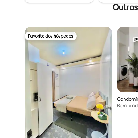
e participe em reuniões sem problemas
Outros
com 300 Mbps dedicados 🛜
Favorito dos hóspedes
Favorito dos hóspedes
Condomín
Bem-vind
em Naga!