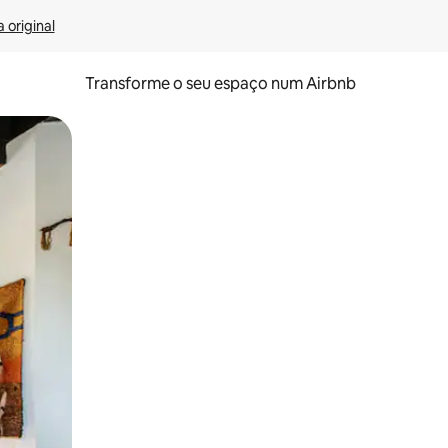
 original
Transforme o seu espaço num Airbnb
tos de toque ou deslize.