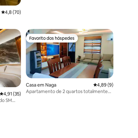
Classificação média de 4,8 em 5 estrelas, 70avaliações
4,8 (70)
Favorito dos hóspedes
Favorito dos hóspedes
Casa em Naga
Classificação média d
4,89 (9)
Apartamento de 2 quartos totalmente
Classificação média de 4,91 em 5 estrelas, 35avaliações
4,91 (35)
climatizado com estacionamento
 do SM
a Suite