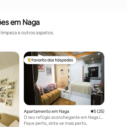
ções em Naga
limpeza e outros aspetos.
Apartam
Favorito dos hóspedes
Favorit
preciados
Favoritos dos hóspedes mais apreciados
Favorit
Condomín
Naga
Uma unid
para turi
explorar 
convenie
da vida n
A unidad
conforta
Internet 
Apartamento em Naga
Classificação médi
5 (25)
ar condi
O seu refúgio aconchegante em Naga |
9avaliações
totalmen
WIFI Netflix + estacionamento gratuito
Fique perto, sinta-se mais perto,
televisã