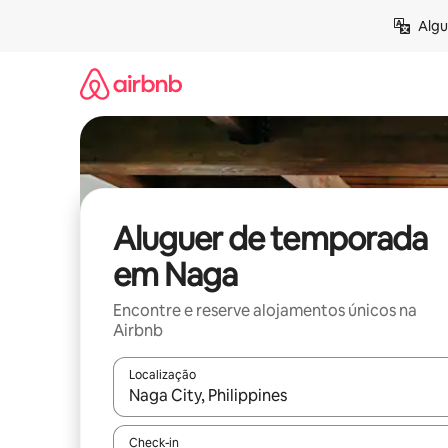
Saltar
Algu
para
o
conteúdo
Aluguer de temporada
em Naga
Encontre e reserve alojamentos únicos na
Airbnb
Localização
Quando os resultados estiverem disponíveis, nav
Check-in