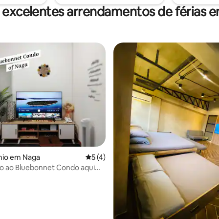
minutos de carro do Centro N
 excelentes arrendamentos de férias 
io em Naga
Classificação média de 5 em 5 estrelas,
5 (4)
o ao Bluebonnet Condo aqui