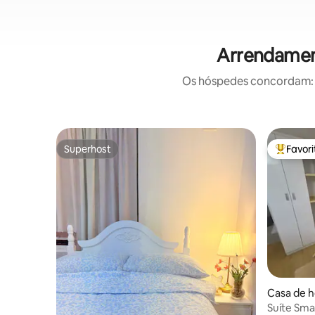
Arrendament
Os hóspedes concordam: e
Superhost
Favor
Superhost
Favorito
Casa de 
Suíte Smar