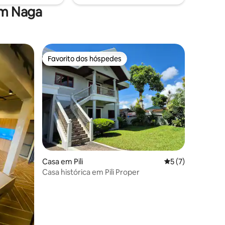
aga
em Naga
Favorito dos hóspedes
Favorito dos hóspedes
 4avaliações
Casa em Pili
Classificação méd
5 (7)
Casa histórica em Pili Proper