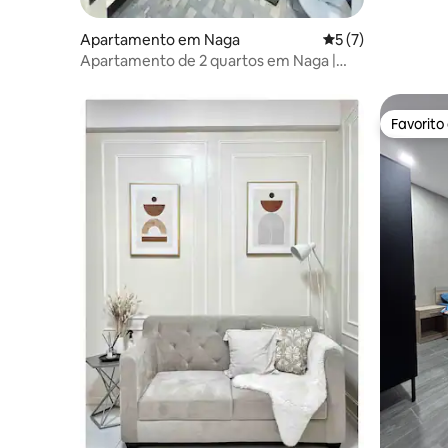
Apartamento em Naga
Classificação médi
5 (7)
Apartamento de 2 quartos em Naga |
Parque | Unidade limpa | Wi-Fi rápido
Favorito
Favorito