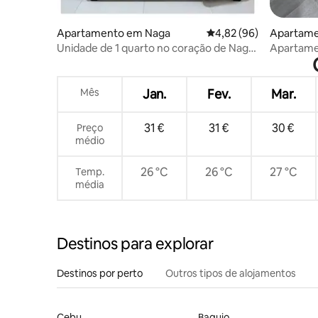
Apartamento em Naga
Classificação média de
4,82 (96)
Apartame
Unidade de 1 quarto no coração de Naga
Apartamen
com Wi-Fi, Netflix, etc.
Mês
Jan.
Fev.
Mar.
31 €
31 €
30 €
Preço
médio
26 °C
26 °C
27 °C
Temp.
média
Destinos para explorar
Destinos por perto
Outros tipos de alojamentos
Cebu
Baguio