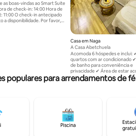
mento, Wi-Fi
 as boas-vindas ao Smart Suite
ck-in antecipado
to a disponibilidade. Por favor,
 uma mensagem para solicitar.
DOR -Estacionamento
 - Quarto com ar condicionado -
a de 5 em 5 estrelas, 4avaliações
Casa em Naga
 conversível - Casa de banho
A Casa Abetchuela
om aquecedor de água. -
Acomoda 6 hóspedes e inclui: 
 de cozinha e de jantar -
quartos com ar condicionado ✔
o, micro-ondas e panela elétrica
de banho para conveniência e
 com Netflix gratuito - Kit de
privacidade ✔ Área de estar a
 populares para arrendamentos de fé
✔ Cozinha totalmente equipad
refeições caseiras ✔ Wi-Fi rápi
agsaysay -SM Naga City -
TV ✔ Bairro residencial seguro 
e Peñafrancia
tranquilo ✔ Lugar de estacion
disponível 📍 Localização privil
Perto do Vista Mall Naga – lojas,
restaurantes e bens essenciais
do Spring Valley Resort 🚤 A 10
Estac
de carro do Camsur Waterspor
i
Piscina
gratui
Complex ✈️ A 15 minutos de car
Aeroporto de Naga/Pili 🏙 A 10