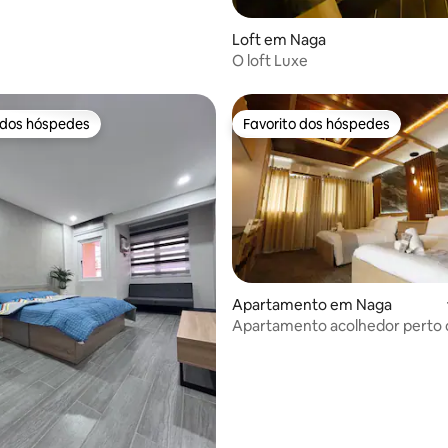
a de 5 em 5 estrelas, 7avaliações
Loft em Naga
O loft Luxe
 dos hóspedes
Favorito dos hóspedes
 dos hóspedes
Favorito dos hóspedes
Apartamento em Naga
Apartamento acolhedor perto
Naga + estacionamento| La Joy