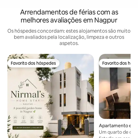
Arrendamentos de férias com as
melhores avaliações em Nagpur
Os hóspedes concordam: estes alojamentos são muito
bem avaliados pela localização, limpeza e outros
aspetos.
Favorito dos hóspedes
Favorito dos hós
Favorito dos hóspedes
Favorito dos hós
Apartamento em 
Um quarto de dois
piscina, jardim e c