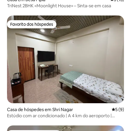
TriNest 2BHK «Moonlight House» – Sinta-se em casa
Favorito dos hóspedes
Favorito dos hóspedes
Casa de hóspedes em Shri Nagar
Classific
5 (9)
Estúdio com ar condicionado | A 4 km do aeroporto |
Manish Nagar