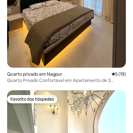
Quarto privado em Nagpur
Classifica
5 (19)
Quarto Privado Confortável em Apartamento de 3
Quartos, Limpo e Espaçoso
Favorito dos hóspedes
Favorito dos hóspedes