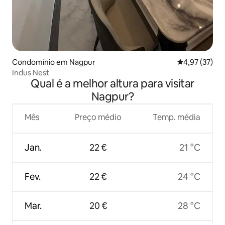
Condomínio em Nagpur
Classificação
4,97 (37)
Indus Nest
Qual é a melhor altura para visitar
Nagpur?
Mês
Preço médio
Temp. média
Jan.
22 €
21 °C
Fev.
22 €
24 °C
Mar.
20 €
28 °C