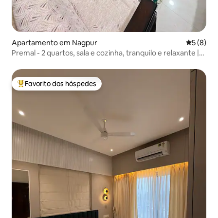
Apartamento em Nagpur
Classific
5 (8)
Premal - 2 quartos, sala e cozinha, tranquilo e relaxante |
Perto do aeroporto
Favorito dos hóspedes
Favoritos dos hóspedes mais apreciados