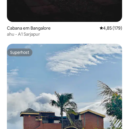
Cabana em Bangalore
Classificação 
4,85 (179)
ahu - A1 Sarjapur
Superhost
Superhost