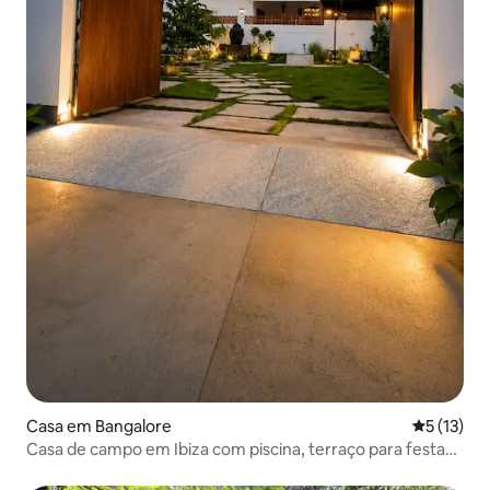
Casa em Bangalore
Classifica
5 (13)
Casa de campo em Ibiza com piscina, terraço para festas
e churrasco