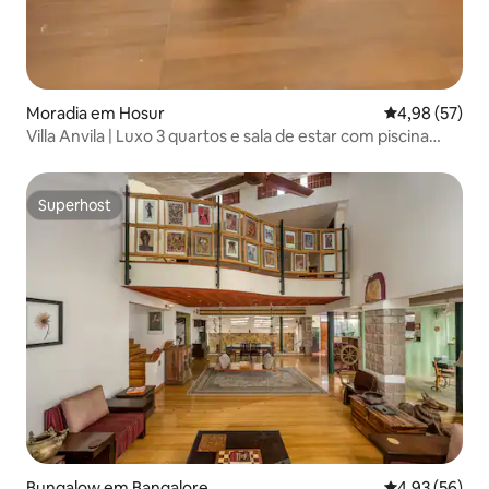
Moradia em Hosur
Classificação
4,98 (57)
Villa Anvila | Luxo 3 quartos e sala de estar com piscina
privada | Churrasco | Perto de Bangalore
Superhost
Superhost
Bungalow em Bangalore
Classificação
4,93 (56)