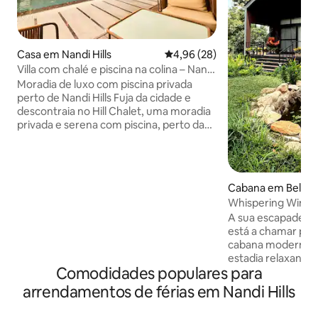
Casa em Nandi Hills
Classificação média de 4,96 em 
4,96 (28)
Villa com chalé e piscina na colina – Nandi
Hills
Moradia de luxo com piscina privada
perto de Nandi Hills Fuja da cidade e
descontraia no Hill Chalet, uma moradia
privada e serena com piscina, perto das
pitorescas Nandi Hills. Perfeito para
escapadelas em família, sessões
fotográficas, férias em casa e
celebrações. Rodeada por vegetação e
Cabana em Belath
pelo ar puro das colinas, oferece um
Whispering Winds 
refúgio tranquilo a uma curta distância
de estimação, quin
A sua escapadela 
de carro de Bangalore. Desfrute da
está a chamar por si! Descontraia 
piscina, dos espaços abertos, das vistas
cabana moderna, 
panorâmicas e da tranquilidade da
estadia relaxante 
natureza numa moradia de luxo
Comodidades populares para
ou com os seus an
cuidadosamente concebida, com
Rodeado por veget
refeições preparadas na cozinha,
arrendamentos de férias em Nandi Hills
é um espaço conce
através da Swiggy/Zomato e de uma
desacelerar e a re
cozinha comunitária de confiança.