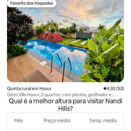
Favorito dos hóspedes
Favorito dos hóspedes
Quinta rural em Hosur
Classificação
4,92 (53)
Ginni Villa Hosur, 2 quartos, com piscina, grelhador e
Qual é a melhor altura para visitar Nandi
fogueira
Hills?
Mês
Preço médio
Temp. média