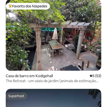
Favorito dos hóspedes
Favoritos dos hóspedes mais apreciados
Casa de barro em Kodigehall
Classifica
5 (53)
The Retreat - um oásis de jardim (animais de estimação
são permitidos!)
Superhost
Superhost