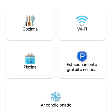
Desfrute de um du
livre, relaxe junto 
um churrasco ou u
seu café da manhã
varanda. Imagine manhãs tranquilas, ar
puro e tempo de q
Cozinha
Wi-Fi
pessoas de quem g
escapadinha perfei
reaproximar-se e 
Estacionamento
Piscina
gratuito no local
Ar condicionado