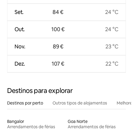
Set.
84 €
24 °C
Out.
100 €
24 °C
Nov.
89 €
23 °C
Dez.
107 €
22 °C
Destinos para explorar
Destinos por perto
Outros tipos de alojamentos
Melhores
Bangalor
Goa Norte
Arrendamentos de férias
Arrendamentos de férias