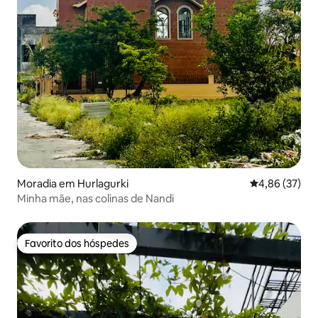
Moradia em Hurlagurki
Classificação
4,86 (37)
Minha mãe, nas colinas de Nandi
Favorito dos hóspedes
Favorito dos hóspedes