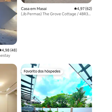
Casa em Masai
Classificação média de
4,97 (62)
(Jb Permas) The Grove Cottage / 4BR3B
/ Moradia
6avaliações
Classificação média de 4,98 em 5 estrelas, 48avaliações
4,98 (48)
mestay
Favorito dos hóspedes
Favorito dos hóspedes