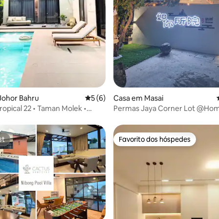
4,98 em 5 estrelas, 133avaliações
Johor Bahru
Classificação média de 5 em 5 estrelas, 
5 (6)
Casa em Masai
ropical 22 • Taman Molek •
Permas Jaya Corner Lot @Ho
 Johor Bahru
st
Favorito dos hóspedes
st
Favorito dos hóspedes