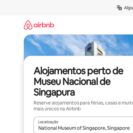
Saltar
Algu
para
o
conteúdo
Alojamentos perto de
Museu Nacional de
Singapura
Reserve alojamentos para férias, casas e muit
mais únicos na Airbnb
Localização
Quando os resultados estiverem disponíveis, nav