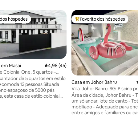
 dos hóspedes
Favorito dos hóspedes
 dos hóspedes
Favoritos dos hóspedes mais a
 em Masai
Classificação média de 4,98 em 5 estrelas, 4
4,98 (45)
e Colonial One, 5 quartos –
norme e mesa de bilhar
cantador de 5 quartos em estilo
Casa em Johor Bahru
comoda 13 pessoas Situada
Villa-Johor Bahru-SG-Piscina pr
eno espaçoso de 5000 pés
Parque de estacionamento-Se
Área da cidade, Johor Bahru - 
 esta casa de estilo colonial
um só andar, lote de canto - T
ranco, com um design bonito, é
 de 5 em 5 estrelas, 15avaliações
mobiliado - Adequado para en
para famílias, grupos grandes ou
entre amigos e familiares ou 
am juntos. Destaques: • 5
- 4 quartos espaçosos com ar
4 com casas de banho
condicionado e casa de banho p
) • 4 camas queen size, 1 cama
- Câmara de Segurança 24/7 Sala de
 super, 1 sofá-cama, 1 cama
estar - Smart TV + comando à di
el com duas camas individuais