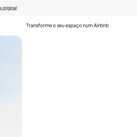
 original
Transforme o seu espaço num Airbnb
tos de toque ou deslize.