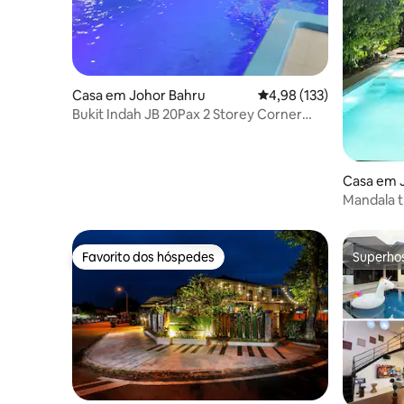
Casa em Johor Bahru
Classificação média de 
4,98 (133)
Bukit Indah JB 20Pax 2 Storey Corner
Pool & EV
Casa em 
Mandala t
Cidade de
Favorito dos hóspedes
Superho
Favorito dos hóspedes
Superho