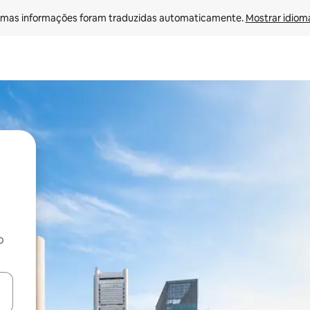
mas informações foram traduzidas automaticamente. 
Mostrar idioma
o
egue com as teclas de seta para cima e para baixo ou explore com ges