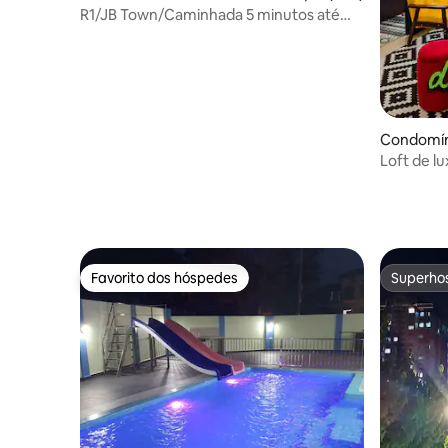
u
R1/JB Town/Caminhada 5 minutos até
MidvalleySouthkey/Netflix
Condomín
teri
Loft de l
Wi-Fi | Vis
Favorito dos hóspedes
Superho
Favorito dos hóspedes
Superho