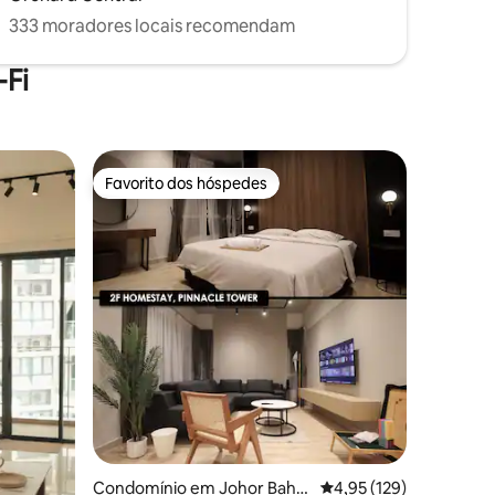
333 moradores locais recomendam
Fi
Favorito dos hóspedes
Favorito dos hóspedes
8avaliações
Condomínio em Johor Bahr
Classificação média de
4,95 (129)