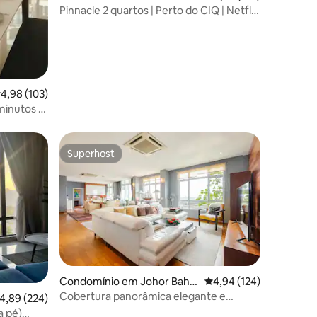
u
Pinnacle 2 quartos | Perto do CIQ | Netflix
e estacionamento gratuito
lassificação média de 4,98 em 5 estrelas, 103avaliações
4,98 (103)
minutos ·
Superhost
Superhost
Condomínio em Johor Bahr
Classificação média de 
4,94 (124)
u
Cobertura panorâmica elegante e
lassificação média de 4,89 em 5 estrelas, 224avaliações
4,89 (224)
luxuosa #sem taxa de serviço
a pé)