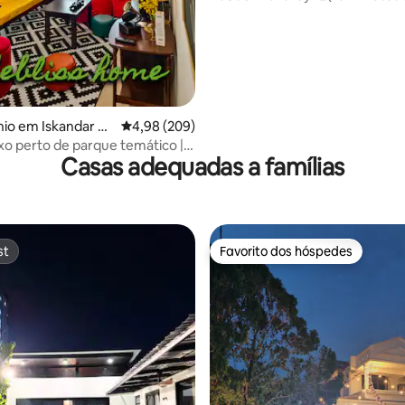
Netflix 🌸⭐️Higienizado
io em Iskandar Pu
Classificação média de 4,98 em 5 estrelas, 20
4,98 (209)
uxo perto de parque temático |
Casas adequadas a famílias
tas incríveis
st
Favorito dos hóspedes
st
Favorito dos hóspedes