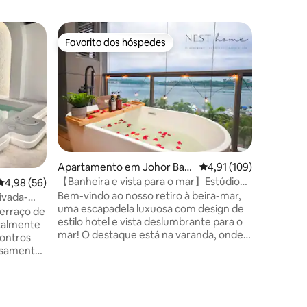
Apartame
Favorito dos hóspedes
Favorit
preciados
Favorito dos hóspedes
Favorit
u
Estúdio r
Short Es
Bem-vind
Studio by
romântic
paredes 
um calor 
concebid
Perfeito 
5avaliações
pedidos 
Apartamento em Johor Bah
Classificação média de
4,91 (109)
buquê de
ru
【Banheira e vista para o mar】Estúdio
Classificação média de 4,98 em 5 estrelas, 56avaliações
4,98 (56)
macia de 
de luxo R&F【Projetor】09
Bem-vindo ao nosso retiro à beira-mar,
cozinha, 
ivada-
uma escapadela luxuosa com design de
com Netf
ntosa
Terraço de
estilo hotel e vista deslumbrante para o
surpresa 
otalmente
mar! O destaque está na varanda, onde
Short Es
contros
uma banheira oferece uma vista
experiên
casamentos
deslumbrante para o mar – uma
experiência serena e inspiradora. ** Não
artilhada
se preocupe com a privacidade, pois a
varanda está totalmente coberta por
stância -