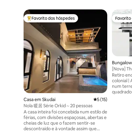
Favorito dos hóspedes
Favorito
Favoritos dos hóspedes mais apreciados
Favorito
Bungalow
[Nova] Th
Relvado e
Retiro en
colonial | A
num terr
quadrados,
preto e b
Casa em Skudai
Classificação média
5 (15)
perfeita 
Nola 暖居 Série Orkid～20 pessoas
amigos que viaj
A casa inteira foi concebida num estilo de
quartos (
férias, com divisões espaçosas, abertas e
privativas
cheias de luz que o fazem sentir-se
individual
descontraído e à vontade assim que
desdobráv