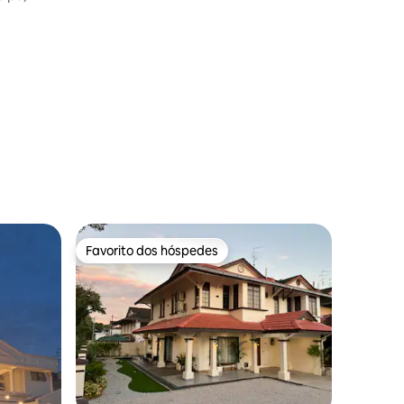
9avaliações
Favorito dos hóspedes
Favorito dos hóspedes