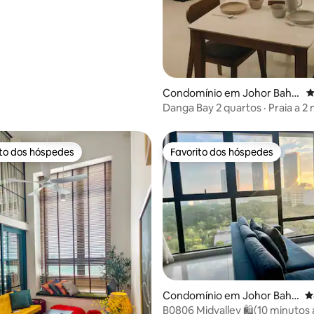
Condomínio em Johor Bahr
C
u
Danga Bay 2 quartos · Praia a 2 
Vista para a piscina · 5 pessoas
ito dos hóspedes
Favorito dos hóspedes
s dos hóspedes mais apreciados
Favorito dos hóspedes
Condomínio em Johor Bahr
C
u
4,85 em 5 estrelas, 366avaliações
B0806 Midvalley 🛍(10 minutos 