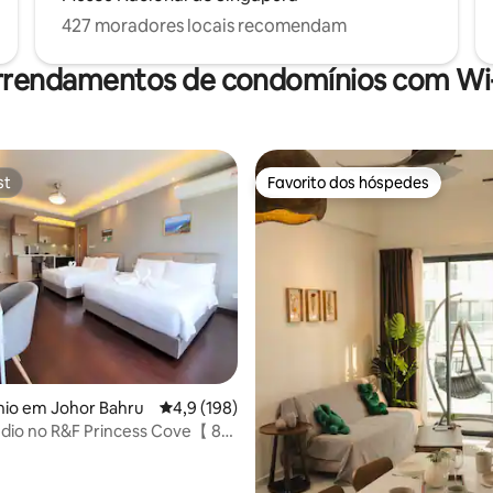
427 moradores locais recomendam
rrendamentos de condomínios com Wi-
st
Favorito dos hóspedes
st
Favorito dos hóspedes
4,93 em 5 estrelas, 146avaliações
io em Johor Bahru
Classificação média de 4,9 em 5 estrelas, 19
4,9 (198)
údio no R&F Princess Cove【 8
a pé CIQ】