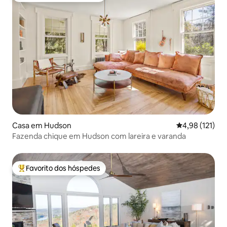
Casa em Hudson
Classificação 
4,98 (121)
Fazenda chique em Hudson com lareira e varanda
Favorito dos hóspedes
Favoritos dos hóspedes mais apreciados