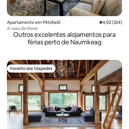
Apartamento em Pittsfield
Classificação m
4,92 (324)
A casa da Marie
Outros excelentes alojamentos para
férias perto de Naumkeag
Favorito dos hóspedes
Favorito dos hóspedes