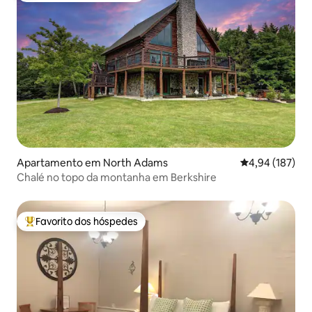
Apartamento em North Adams
Classificação 
4,94 (187)
Chalé no topo da montanha em Berkshire
Favorito dos hóspedes
Favoritos dos hóspedes mais apreciados