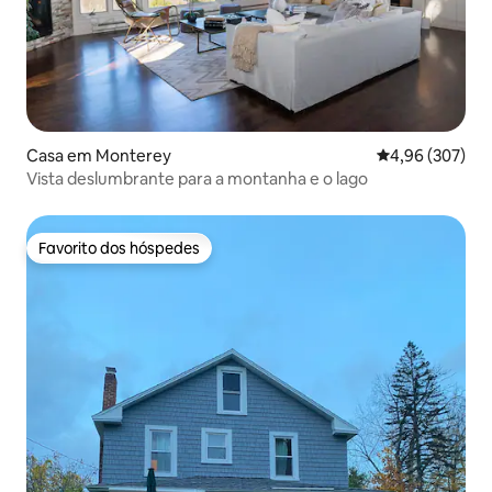
Casa em Monterey
Classificação m
4,96 (307)
Vista deslumbrante para a montanha e o lago
Favorito dos hóspedes
Favorito dos hóspedes