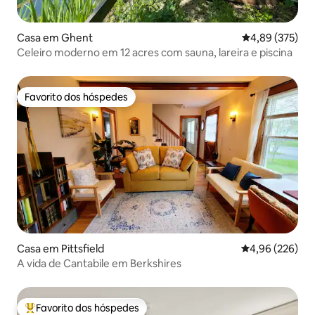
Casa em Ghent
Classificação m
4,89 (375)
Celeiro moderno em 12 acres com sauna, lareira e piscina
Favorito dos hóspedes
Favorito dos hóspedes
Casa em Pittsfield
Classificação m
4,96 (226)
A vida de Cantabile em Berkshires
Favorito dos hóspedes
Favoritos dos hóspedes mais apreciados