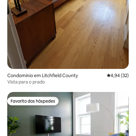
Condomínio em Litchfield County
Classificação
4,94 (32)
Vista para o prado
Favorito dos hóspedes
Favorito dos hóspedes