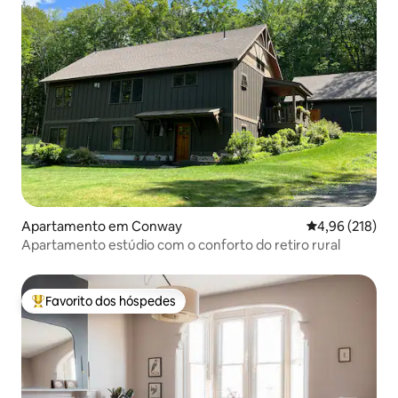
Apartamento em Conway
Classificação 
4,96 (218)
Apartamento estúdio com o conforto do retiro rural
Favorito dos hóspedes
Favoritos dos hóspedes mais apreciados