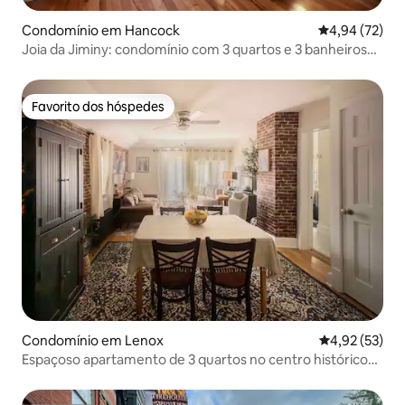
Condomínio em Hancock
Classificação
4,94 (72)
Joia da Jiminy: condomínio com 3 quartos e 3 banheiros
na base da pista de esqui
Favorito dos hóspedes
Favorito dos hóspedes
Condomínio em Lenox
Classificação
4,92 (53)
Espaçoso apartamento de 3 quartos no centro histórico
de Lenox