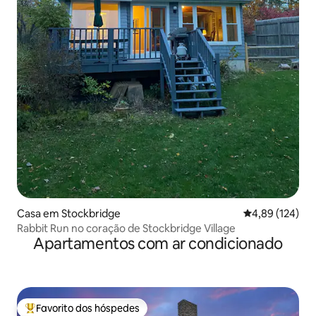
Casa em Stockbridge
Classificação 
4,89 (124)
Rabbit Run no coração de Stockbridge Village
Apartamentos com ar condicionado
Favorito dos hóspedes
Favoritos dos hóspedes mais apreciados