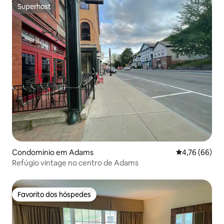
Superhost
Superhost
Condomínio em Adams
Classificação
4,76 (66)
Refúgio vintage no centro de Adams
Favorito dos hóspedes
Favorito dos hóspedes