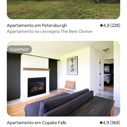
Apartamento em Petersburgh
Classificação
4,9 (228)
Apartamento na cervejaria The Beer Diviner
Superhost
Superhost
Apartamento em Copake Falls
Classificação 
4,9 (368)