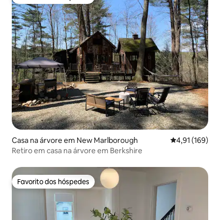
Favorito dos hóspedes
Casa na árvore em New Marlborough
Classificação 
4,91 (169)
Retiro em casa na árvore em Berkshire
Favorito dos hóspedes
Favorito dos hóspedes