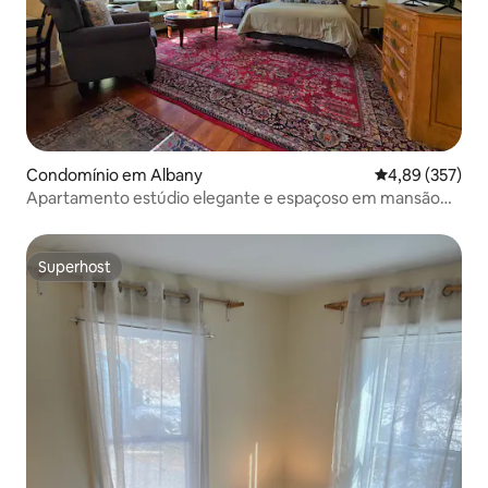
Condomínio em Albany
Classificação m
4,89 (357)
Apartamento estúdio elegante e espaçoso em mansão
histórica
Superhost
Superhost