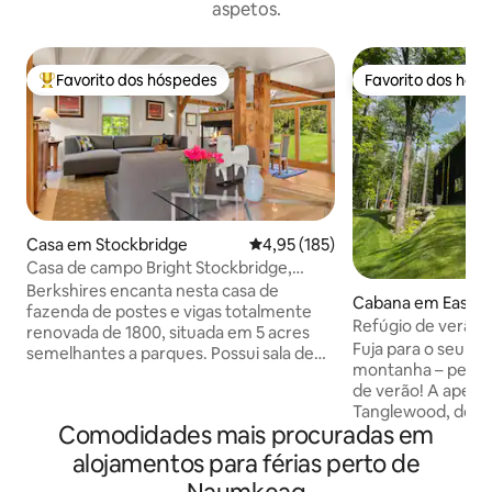
aspetos.
Favorito dos hóspedes
Favorito dos hós
Favoritos dos hóspedes mais apreciados
Favorito dos hós
Casa em Stockbridge
Classificação média de 4,95 em 5
4,95 (185)
Casa de campo Bright Stockbridge,
perto de tudo!
Berkshires encanta nesta casa de
Cabana em East N
fazenda de postes e vigas totalmente
Refúgio de verão 
renovada de 1800, situada em 5 acres
lareira exterior, b
Fuja para o seu r
semelhantes a parques. Possui sala de
hidromassagem
montanha – perfei
estar/jantar/cozinha em plano aberto
de verão! A apena
com fogão a gás e lareira a gás de 3
Tanglewood, do 
lados, solário encantador, suíte master
Comodidades mais procuradas em
Clark, e perto de
no andar de baixo e 2 quartos, banheiro
panorâmicos, casc
e área de estar no andar de cima. Deck
alojamentos para férias perto de
produtos agrícolas
espaçoso com vista para a propriedade