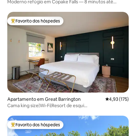
Moderno refúgio em Copake Falls — 8 minutos até
Catamount
Favorito dos hóspedes
Favoritos dos hóspedes mais apreciados
Apartamento em Great Barrington
Classificação 
4,93 (175)
Cama king size|Wi-Fi|Resort de esqui
2m|Estúdio|Berkshires
Favorito dos hóspedes
Favoritos dos hóspedes mais apreciados