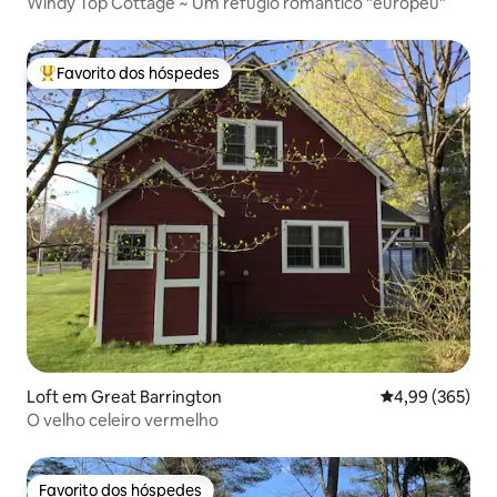
Windy Top Cottage ~ Um refúgio romântico "europeu"
Favorito dos hóspedes
Favoritos dos hóspedes mais apreciados
Loft em Great Barrington
Classificação m
4,99 (365)
O velho celeiro vermelho
Favorito dos hóspedes