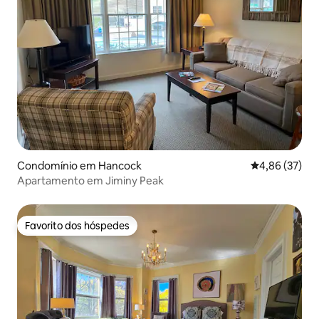
Condomínio em Hancock
Classificação
4,86 (37)
Apartamento em Jiminy Peak
Favorito dos hóspedes
Favorito dos hóspedes