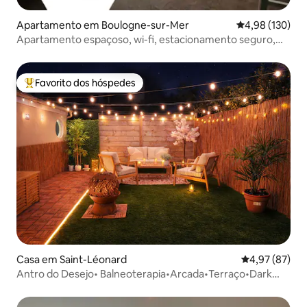
Apartamento em Boulogne-sur-Mer
Classificação 
4,98 (130)
Apartamento espaçoso, wi-fi, estacionamento seguro,
vista deslumbrante
Favorito dos hóspedes
Favoritos dos hóspedes mais apreciados
Casa em Saint-Léonard
Classificação
4,97 (87)
Antro do Desejo• Balneoterapia•Arcada•Terraço•Dark
Room