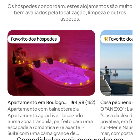
Os hóspedes concordam: estes alojamentos são muito
bem avaliados pela localização, limpeza e outros
aspetos.
Favorito dos hóspedes
Favorito dos h
Favorito dos hóspedes
Favoritos dos hó
Apartamento em Boulogne
Classificação média de 4,98 em 5
4,98 (152)
Casa pequena em
-sur-Mer
e-sur-Mer
Apartamento com balneoterapia
O "ANEXO": Lado 
Apartamento agradável, localizado
"Casa duplex de 
numa zona tranquila, perfeito para uma
privativa, em fren
escapadela romântica e relaxante: -
sur-Mer e Nausicaa
Suite com uma cama grande de
mar, composta por: - Sala de estar, c
qualidade e uma banheira de
com TV - Cozinha