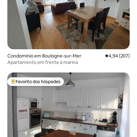
Condomínio em Boulogne-sur-Mer
Classificação m
4,94 (207)
Apartamento em frente à marina
Favorito dos hóspedes
Favoritos dos hóspedes mais apreciados