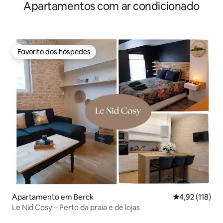
Apartamentos com ar condicionado
Favorito dos hóspedes
Favorito dos hóspedes
Apartamento em Berck
Classificação 
4,92 (118)
Le Nid Cosy – Perto da praia e de lojas