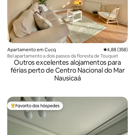
Apartamento em Cucq
Classificação m
4,88 (358)
Bel apartamento a dois passos da floresta de Touquet
Outros excelentes alojamentos para
férias perto de Centro Nacional do Mar
Nausicaá
Favorito dos hóspedes
Favoritos dos hóspedes mais apreciados