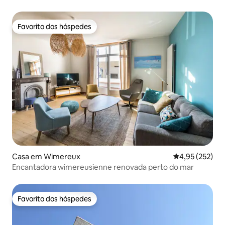
Favorito dos hóspedes
Favorito dos hóspedes
Casa em Wimereux
Classificação 
4,95 (252)
Encantadora wimereusienne renovada perto do mar
Favorito dos hóspedes
Favorito dos hóspedes