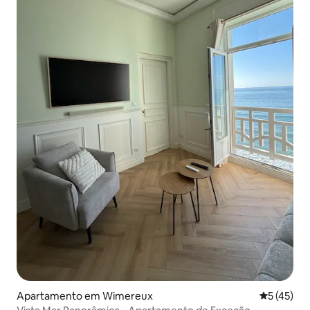
Apartamento em Wimereux
Classifica
5 (45)