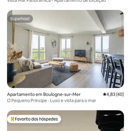
Vista Mar Panorâmica - Apartamento de Exceção
Superhost
Superhost
Apartamento em Boulogne-sur-Mer
Classificação
4,83 (40)
O Pequeno Príncipe · Luxo e vista para o mar
Favorito dos hóspedes
Favoritos dos hóspedes mais apreciados