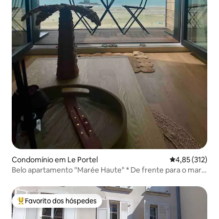
Condomínio em Le Portel
Classificação 
4,85 (312)
Belo apartamento "Marée Haute" * De frente para o mar -
Varanda
Favorito dos hóspedes
Favoritos dos hóspedes mais apreciados