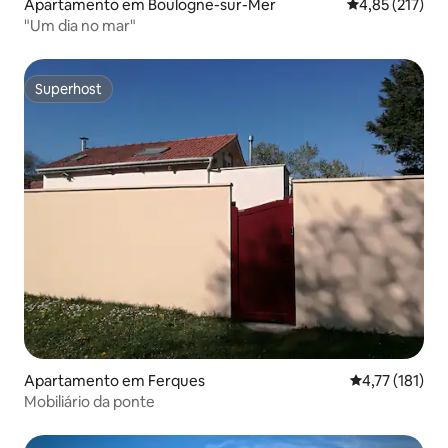
Apartamento em Boulogne-sur-Mer
Classificação 
4,85 (217)
"Um dia no mar"
Superhost
Superhost
Apartamento em Ferques
Classificação 
4,77 (181)
Mobiliário da ponte