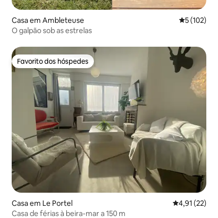
Casa em Ambleteuse
Classificaç
5 (102)
O galpão sob as estrelas
Favorito dos hóspedes
Favorito dos hóspedes
Casa em Le Portel
Classificação
4,91 (22)
Casa de férias à beira-mar a 150 m