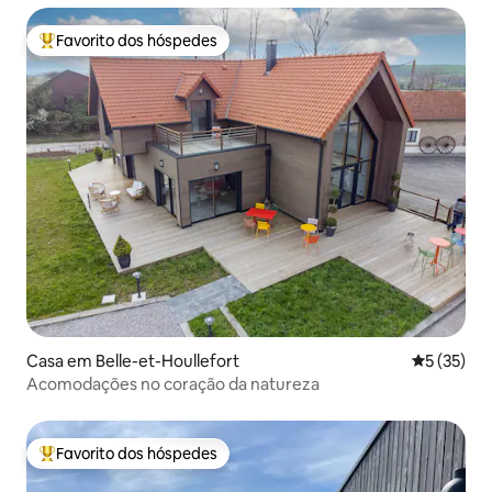
Favorito dos hóspedes
Favoritos dos hóspedes mais apreciados
Casa em Belle-et-Houllefort
Classifica
5 (35)
Acomodações no coração da natureza
Favorito dos hóspedes
Favoritos dos hóspedes mais apreciados