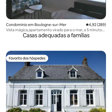
Condomínio em Boulogne-sur-Mer
Classificação m
4,92 (289)
Vista mágica,apartamento virado para o mar, a 5 minutos
Casas adequadas a famílias
de Nausicaa
Favorito dos hóspedes
Favorito dos hóspedes