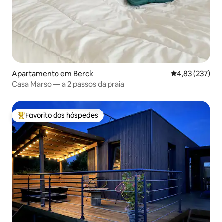
Apartamento em Berck
Classificação 
4,83 (237)
Casa Marso — a 2 passos da praia
Favorito dos hóspedes
Favoritos dos hóspedes mais apreciados