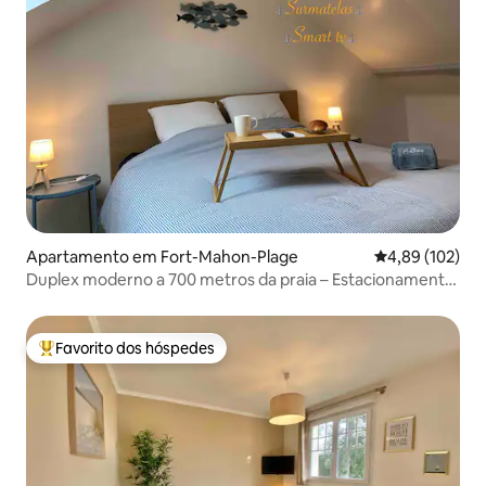
Apartamento em Fort-Mahon-Plage
Classificação 
4,89 (102)
Duplex moderno a 700 metros da praia – Estacionamento
e Wi-Fi
Favorito dos hóspedes
Favoritos dos hóspedes mais apreciados