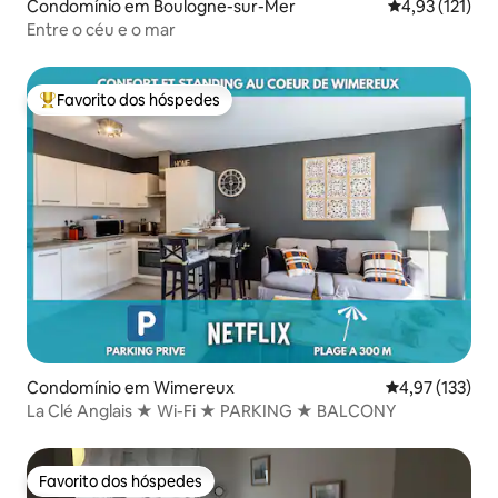
Condomínio em Boulogne-sur-Mer
Classificação 
4,93 (121)
Entre o céu e o mar
Favorito dos hóspedes
Favoritos dos hóspedes mais apreciados
Condomínio em Wimereux
Classificação 
4,97 (133)
La Clé Anglais ★ Wi-Fi ★ PARKING ★ BALCONY
Favorito dos hóspedes
Favorito dos hóspedes