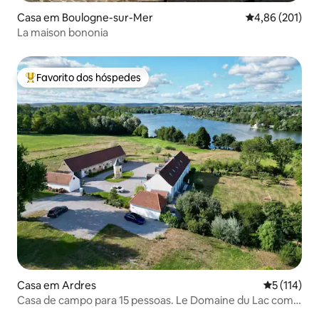
Casa em Boulogne-sur-Mer
Classificação 
4,86 (201)
La maison bononia
Favorito dos hóspedes
Favoritos dos hóspedes mais apreciados
Casa em Ardres
Classificaç
5 (114)
Casa de campo para 15 pessoas. Le Domaine du Lac com 5
quartos e 5 banheiros.