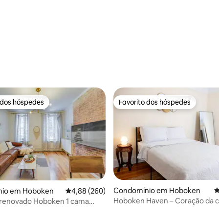
 4,96 em 5 estrelas, 90avaliações
 dos hóspedes
Favorito dos hóspedes
 dos hóspedes
Favorito dos hóspedes
Condomínio em Hoboken
C
io em Hoboken
Classificação média de 4,88 em 5 estrelas, 26
4,88 (260)
Hoboken Haven – Coração da c
 renovado Hoboken 1 cama
Nova Iorque