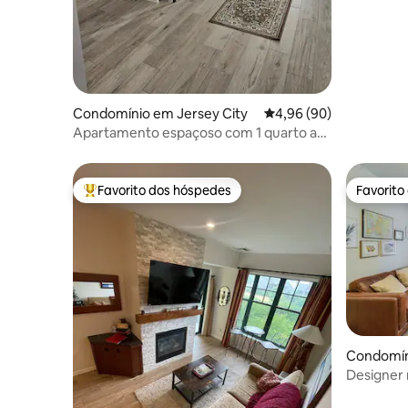
Condomínio em Jersey City
Classificação média de
4,96 (90)
Apartamento espaçoso com 1 quarto a
poucos minutos de Nova Iorque +
estacionamento gratuito
Favorito dos hóspedes
Favorito
Favoritos dos hóspedes mais apreciados
Favorito
Condomín
Designer
perto de 