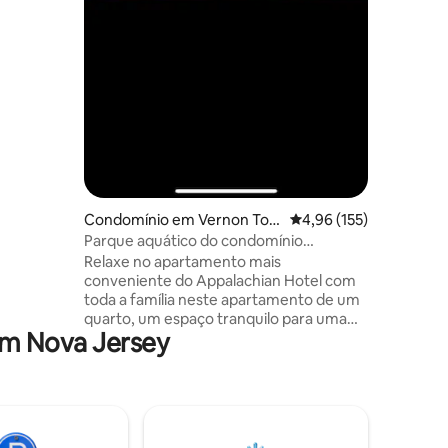
turais e
 Conduza
us
 Iorque.
e e 17 km
anfitrião
unidade
Condomínio em Vernon Tow
Classificação média de
4,96 (155)
nship
Parque aquático do condomínio
Mountain Creek Appalachian
Relaxe no apartamento mais
conveniente do Appalachian Hotel com
toda a família neste apartamento de um
quarto, um espaço tranquilo para uma
em Nova Jersey
estadia. Resort com todas as
comodidades a uma curta distância a pé
da pista de esqui Mountain Creek!!
Apartamento de um quarto no 1.º andar,
mesmo em frente à piscina, jacuzzi e
sauna! O teleférico de esqui Sugar Quad