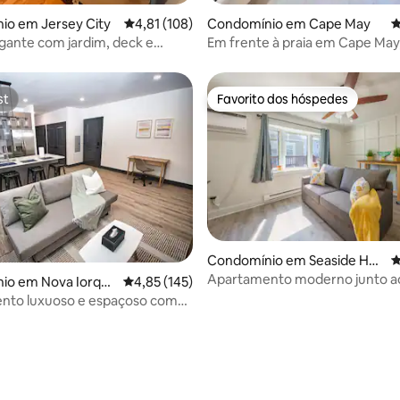
4,93 em 5 estrelas, 200avaliações
io em Jersey City
Classificação média de 4,81 em 5 estrelas, 10
4,81 (108)
Condomínio em Cape May
C
egante com jardim, deck e
Em frente à praia em Cape May
rivada
adequado para animais de esti
Cama king
st
Favorito dos hóspedes
st
Favorito dos hóspedes
4,94 em 5 estrelas, 128avaliações
Condomínio em Seaside Hei
C
ghts
Apartamento moderno junto ao
io em Nova Iorqu
Classificação média de 4,85 em 5 estrelas, 14
4,85 (145)
2 quarteirões da praia + estac
nto luxuoso e espaçoso com
mento - 20 min para Nova York