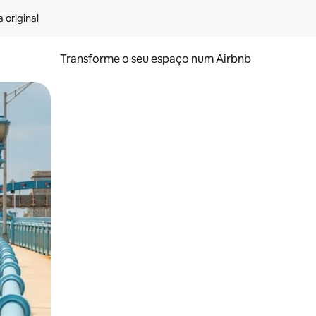
 original
Transforme o seu espaço num Airbnb
tos de toque ou deslize.