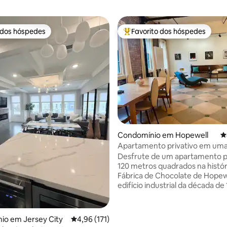
 dos hóspedes
Favorito dos hóspedes
 dos hóspedes
Favoritos dos hóspedes mais a
4,98 em 5 estrelas, 115avaliações
Condomínio em Hopewell
C
Apartamento privativo em uma
de chocolate de 1890.
Desfrute de um apartamento p
120 metros quadrados na histór
Fábrica de Chocolate de Hopewe
edifício industrial da década de 
convertido em espaço de habit
trabalho pelos artistas do John
Atelier. No famoso e acolhedo
io em Jersey City
Classificação média de 4,96 em 5 estrelas, 17
4,96 (171)
Borough, caminhe até aos apre