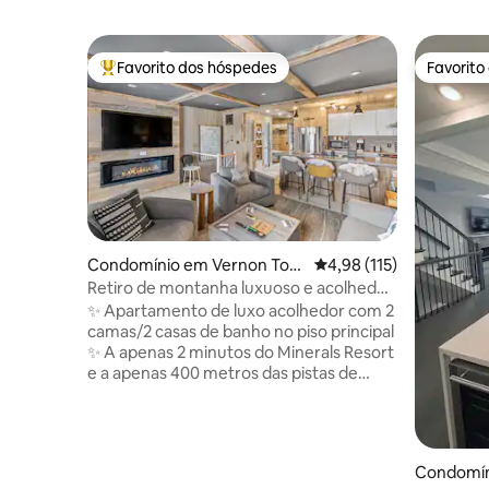
Favorito dos hóspedes
Favorito
Favoritos dos hóspedes mais apreciados
Favorito
Condomínio em Vernon Tow
Classificação média de 
4,98 (115)
nship
Retiro de montanha luxuoso e acolhedor
com 2 quartos e 2 casas de banho -
✨ Apartamento de luxo acolhedor com 2
Esqui/Spa.
camas/2 casas de banho no piso principal
✨ A apenas 2 minutos do Minerals Resort
e a apenas 400 metros das pistas de
Mountain Creek🎿, do parque aquático,
dos campos de golfe e dos trilhos
panorâmicos. Descontraia em camas
macias, banheiras tipo spa ou desfrute
Condomín
de jogos de tabuleiro junto às TVs 4K e