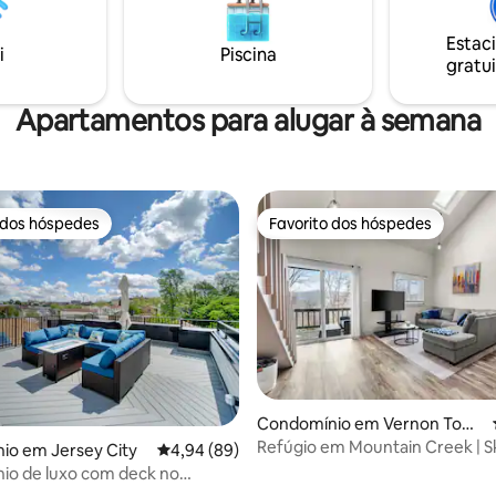
Estac
i
Piscina
gratui
Apartamentos para alugar à semana
 dos hóspedes
Favorito dos hóspedes
 dos hóspedes
Favorito dos hóspedes
Condomínio em Vernon Tow
nship
Refúgio em Mountain Creek | Sk
io em Jersey City
Classificação média de 4,94 em 5 estrelas, 8
4,94 (89)
bicicleta, golfe e relaxamento
io de luxo com deck no
erto de Nova Iorque e EWR