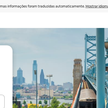
mas informações foram traduzidas automaticamente. 
Mostrar idioma
egue com as teclas de seta para cima e para baixo ou explore com ges