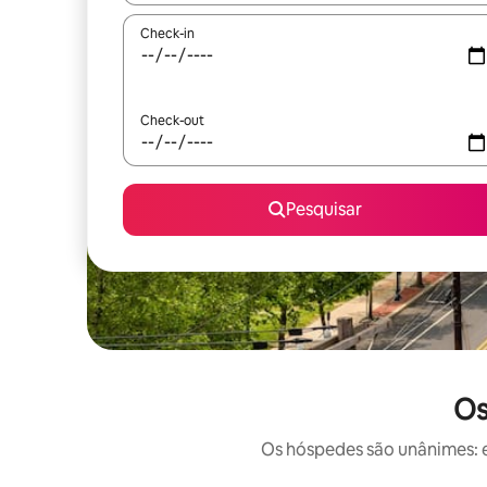
Check-in
Check-out
Pesquisar
Os
Os hóspedes são unânimes: e