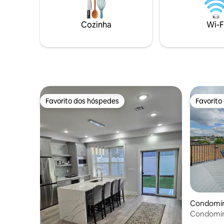
Cozinha
Wi-F
Favorito dos hóspedes
Favorito
Favorito dos hóspedes
Favorito
Condomín
Condomín
terraço p