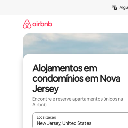
Saltar
Algu
para
o
conteúdo
Alojamentos em
condomínios em Nova
Jersey
Encontre e reserve apartamentos únicos na
Airbnb
Localização
Quando os resultados estiverem disponíveis, nav