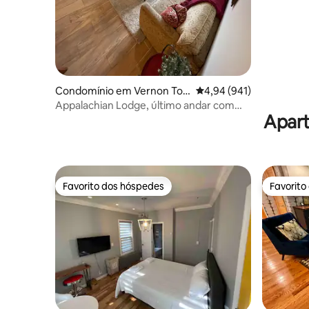
Condomínio em Vernon To
Classificação média de 
4,94 (941)
wnship
Appalachian Lodge, último andar com
Apart
vista
Favorito dos hóspedes
Favorito
Favorito dos hóspedes
Favorito