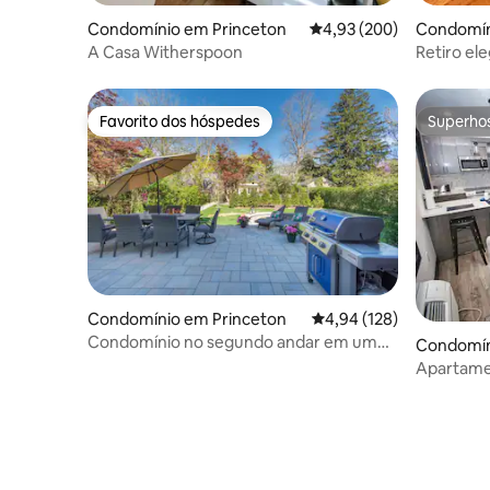
Condomínio em Princeton
Classificação média de 
4,93 (200)
Condomín
A Casa Witherspoon
Retiro el
entrada p
Favorito dos hóspedes
Superho
Favorito dos hóspedes
Superho
Condomínio em Princeton
Classificação média de 
4,94 (128)
Condomínio no segundo andar em um
Condomín
oásis no centro da cidade
e Oeste
Apartame
estaciona