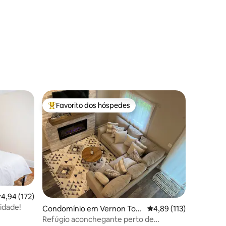
Favorito dos hóspedes
Favoritos dos hóspedes mais apreciados
lassificação média de 4,94 em 5 estrelas, 172avaliações
4,94 (172)
0avaliações
idade!
Condomínio em Vernon Tow
Classificação média de
4,89 (113)
nship
Refúgio aconchegante perto de