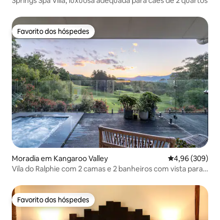
Springs Spa Villa, luxuosa adequada para cães de 2 quartos
Favorito dos hóspedes
Favorito dos hóspedes
Moradia em Kangaroo Valley
Classificação m
4,96 (309)
Vila do Ralphie com 2 camas e 2 banheiros com vista para
o vale
Favorito dos hóspedes
Favorito dos hóspedes