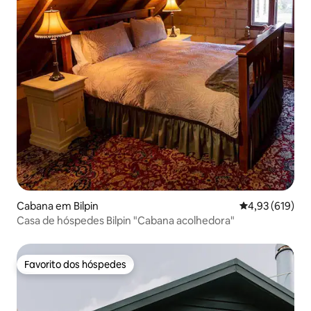
Cabana em Bilpin
Classificação 
4,93 (619)
Casa de hóspedes Bilpin "Cabana acolhedora"
Favorito dos hóspedes
Favorito dos hóspedes