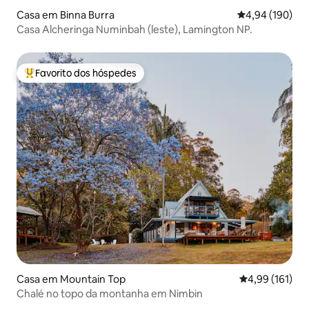
Casa em Binna Burra
Classificação m
4,94 (190)
Casa Alcheringa Numinbah (leste), Lamington NP.
Favorito dos hóspedes
Favoritos dos hóspedes mais apreciados
Casa em Mountain Top
Classificação 
4,99 (161)
Chalé no topo da montanha em Nimbin