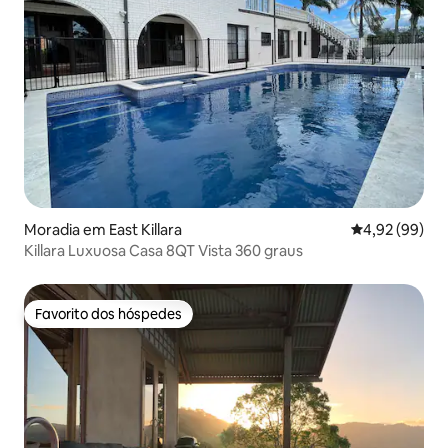
Moradia em East Killara
Classificação 
4,92 (99)
Killara Luxuosa Casa 8QT Vista 360 graus
Favorito dos hóspedes
Favorito dos hóspedes