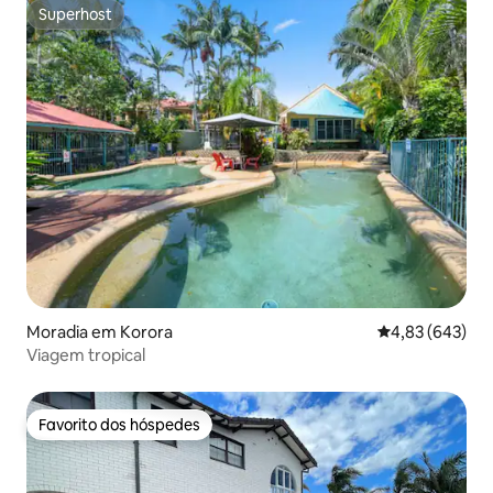
Superhost
Superhost
Moradia em Korora
Classificação m
4,83 (643)
Viagem tropical
Favorito dos hóspedes
Favorito dos hóspedes