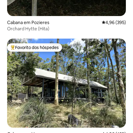
Cabana em Pozieres
Classificação m
4,96 (395)
Orchard Hytte (Hita)
Favorito dos hóspedes
Favoritos dos hóspedes mais apreciados