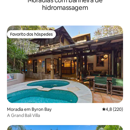
Moradias com banheira de
hidromassagem
Favorito dos hóspedes
Favorito dos hóspedes
Moradia em Byron Bay
Classificação
4,8 (220)
A Grand Bali Villa