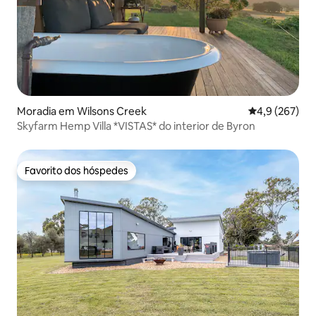
Moradia em Wilsons Creek
Classificação
4,9 (267)
Skyfarm Hemp Villa *VISTAS* do interior de Byron
Favorito dos hóspedes
Favorito dos hóspedes