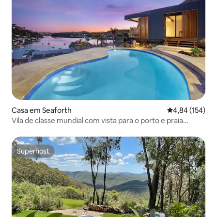
Casa em Seaforth
Classificação 
4,84 (154)
Vila de classe mundial com vista para o porto e praia
privada em Manly
Superhost
Superhost