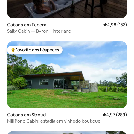
Cabana em Federal
Classificação 
4,98 (153)
Salty Cabin — Byron Hinterland
Favorito dos hóspedes
Favoritos dos hóspedes mais apreciados
Cabana em Stroud
Classificação m
4,97 (289)
Mill Pond Cabin: estadia em vinhedo boutique