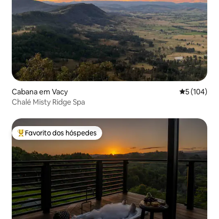
Cabana em Vacy
Classificaç
5 (104)
Chalé Misty Ridge Spa
Favorito dos hóspedes
Favoritos dos hóspedes mais apreciados