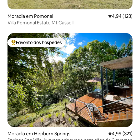
Moradia em Pomonal
Classificação 
4,94 (123)
Villa Pomonal Estate Mt Cassell
Favorito dos hóspedes
Favoritos dos hóspedes mais apreciados
Moradia em Hepburn Springs
Classificação 
4,99 (321)