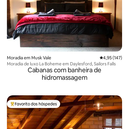
Moradia em Musk Vale
Classificação 
4,95 (147)
Moradia de luxo La Boheme em Daylesford, Sailors Falls
Cabanas com banheira de
hidromassagem
Favorito dos hóspedes
Favoritos dos hóspedes mais apreciados