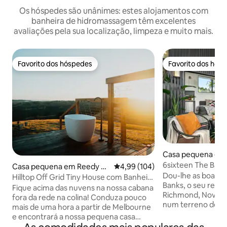
Os hóspedes são unânimes: estes alojamentos com
banheira de hidromassagem têm excelentes
avaliações pela sua localização, limpeza e muito mais.
Favorito dos hóspedes
Favorito dos hós
Favorito dos hóspedes
Favorito dos hós
Casa pequena em
nks
6sixteen The Bank
Casa pequena em Reedy Cr
Classificação média de 4,99 em 5
4,99 (104)
Dou-lhe as boas-v
eek
Hilltop Off Grid Tiny House com Banheira
Banks, o seu refúg
Externa
Fique acima das nuvens na nossa cabana
Richmond, Nova Gales d
fora da rede na colina! Conduza pouco
num terreno de 2 
mais de uma hora a partir de Melbourne
deslumbrantes par
e encontrará a nossa pequena casa
este pequeno refú
aninhada na nossa propriedade de 100