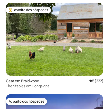
Favorito dos hóspedes
Favoritos dos hóspedes mais apreciados
Casa em Braidwood
Classificaç
5 (222)
The Stables em Longsight
Favorito dos hóspedes
Favorito dos hóspedes