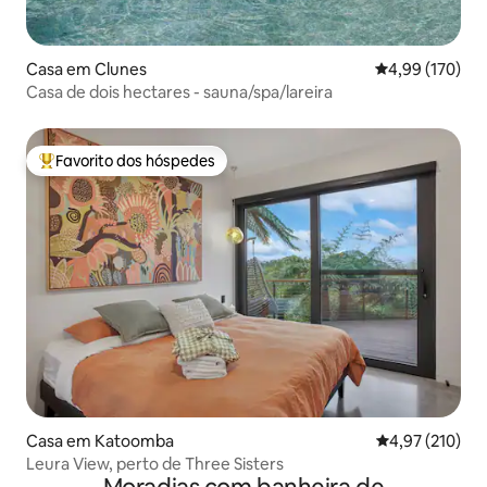
Casa em Clunes
Classificação 
4,99 (170)
Casa de dois hectares - sauna/spa/lareira
Favorito dos hóspedes
Favoritos dos hóspedes mais apreciados
Casa em Katoomba
Classificação 
4,97 (210)
Leura View, perto de Three Sisters