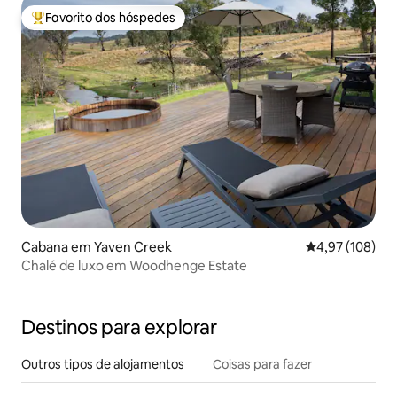
Favorito dos hóspedes
Favoritos dos hóspedes mais apreciados
Cabana em Yaven Creek
Classificação 
4,97 (108)
Chalé de luxo em Woodhenge Estate
Destinos para explorar
Outros tipos de alojamentos
Coisas para fazer