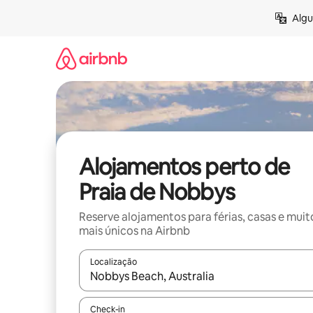
Saltar
Algu
para
o
conteúdo
Alojamentos perto de
Praia de Nobbys
Reserve alojamentos para férias, casas e muit
mais únicos na Airbnb
Localização
Quando os resultados estiverem disponíveis, nav
Check-in