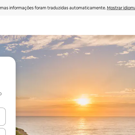
mas informações foram traduzidas automaticamente. 
Mostrar idioma
o
egue com as teclas de seta para cima e para baixo ou explore com ges