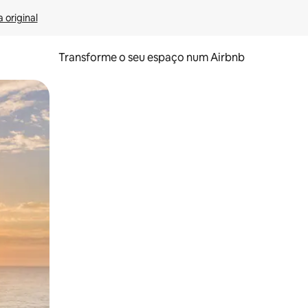
 original
Transforme o seu espaço num Airbnb
tos de toque ou deslize.