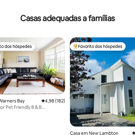
 de 5 em 5 estrelas, 12avaliações
Casas adequadas a famílias
ito dos hóspedes
Favorito dos hóspedes
s dos hóspedes mais apreciados
Favoritos dos hóspedes mais a
4,98 em 5 estrelas, 193avaliações
Warners Bay
Classificação média de 4,98 em 5 estrelas, 18
4,98 (182)
or Pet Friendly B & B
rio no local)
Casa em New Lambton
C