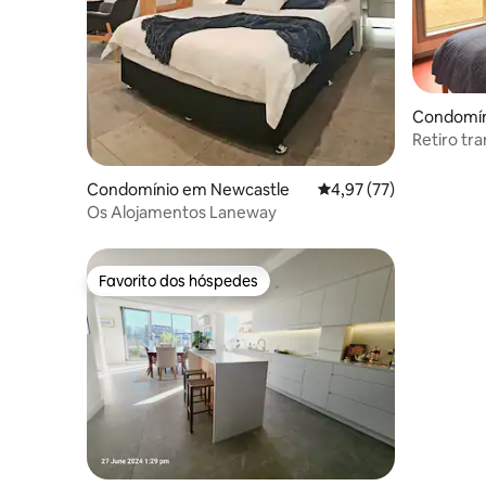
Condomín
Retiro tr
Condomínio em Newcastle
Classificação média de
4,97 (77)
Os Alojamentos Laneway
Favorito dos hóspedes
Favorito dos hóspedes