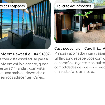
ito dos hóspedes
Favorito dos hóspedes
s dos hóspedes mais apreciados
Favorito dos hóspedes
Casa pequena em Cardiff So
C
uth
Minicasa acolhedora para casais
nto em Newcastle
Classificação média de 4,9 em 5 estrelas, 80
4,9 (802)
banheira exterior, fogueira
Lil 'Birdsong recebe você com
 com vista espetacular para a
decoração elegante e possui to
wcastle Beach
to em estilo elegante, quase
comodidades de que você prec
ertura (14º andar) com vista
uma estadia relaxante e
aculada praia de Newcastle e
rejuvenescedora. Um oásis ine
eânicos adjacentes. Cafés
cercado pelos sons pacíficos d
 lá embaixo, a 5 minutos a pé do
nativos nas proximidades e vist
 cidade repleto de ótimos
frondosas dos lençóis de linho. Mergulhe
staurantes e lojas. Você pode
na banheira sob as estrelas, ca
para qualquer lugar saindo
músicas perto do fogo ou desf
a a negócios ou a lazer.
uma sauna infravermelha priva
mento privativo para 1 carro no