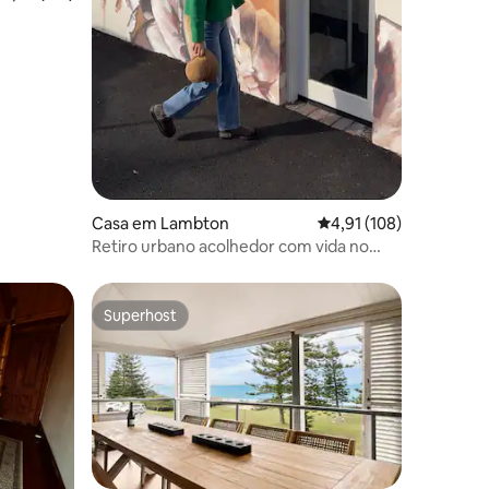
Casa em Lambton
Classificação média de
4,91 (108)
Retiro urbano acolhedor com vida no
parque
Superhost
Superhost