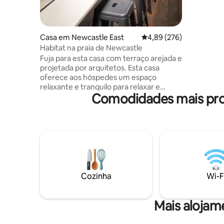
subsolo (
visitante
para que 
golfinhos
Casa em Newcastle East
Classificação média de 
4,89 (276)
vista de 
Habitat na praia de Newcastle
coquetéis
Fuja para esta casa com terraço arejada e
projetada por arquitetos. Esta casa
oferece aos hóspedes um espaço
relaxante e tranquilo para relaxar e
Comodidades mais proc
restaurar. Possui dois quartos grandes
com roupões e camas queen size. A
cozinha tem todas as características
modernas e lavanderia europeia.
Totalmente climatizado. Chuveiro
quente ao ar livre, rack de prancha de
surf e muitos lugares para se sentar para
entretenimento. Localizado a 100
metros da praia de Newcastle, a uma
Cozinha
Wi-F
curta caminhada de transportes
públicos, porto e banhos. Favoritos locais
- bar de vinhos Scotties, café Estabar,
Mais alojam
porão