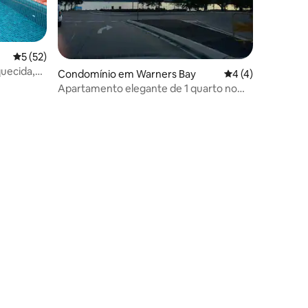
Classificação média de 5 em 5 estrelas, 52avaliações
5 (52)
quecida,
3avaliações
Condomínio em Warners Bay
Classificação méd
4 (4)
Apartamento elegante de 1 quarto no
coração de Warners Bay