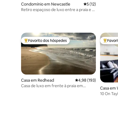
Condomínio em Newcastle
Classificação média
5 (12)
Retiro espaçoso de luxo entre a praia e o
porto
Favorito dos hóspedes
Favor
Favoritos dos hóspedes mais apreciados
Favorito
Casa em Redhead
Classificação média de 
4,98 (193)
Casa de luxo em frente à praia em
Casa em 
Redhead, Newcastle
10 On Tayl
(Proprietá