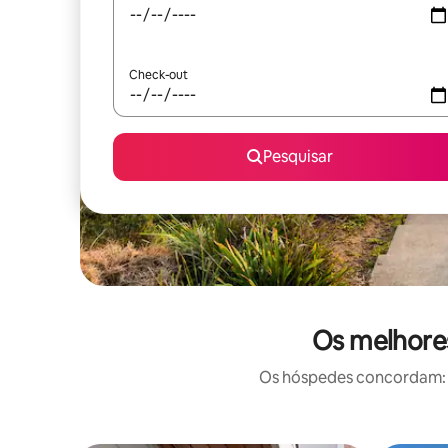
Check-out
Pesquisar
Os melhores
Os hóspedes concordam: e