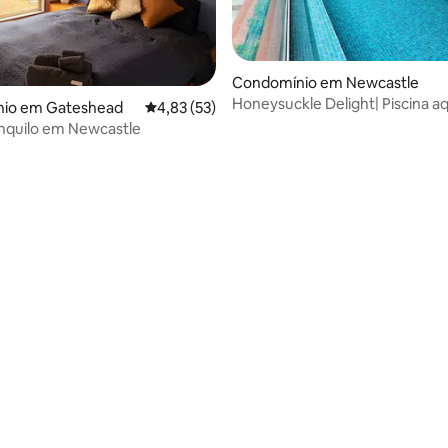
Condomínio em Newcastle
Honeysuckle Delight| Piscina a
io em Gateshead
Classificação média de 4,83 em 5 estrelas, 5
4,83 (53)
academia, sauna
anquilo em Newcastle
 4,97 em 5 estrelas, 77avaliações