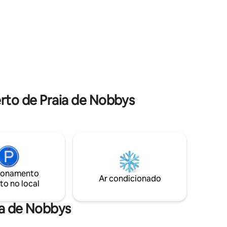
feito para
campo de três andares na qual os
proprietários/anfitriões vivem no andar
 Newys, o
de cima. Entrada lateral privativa e
ou o pôr
estacionamento na rua.
rto de Praia de Nobbys
ionamento
Ar condicionado
to no local
ia de Nobbys