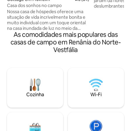
jardim da floresta Desfrute de vistas
Casa dos sonhos no campo
deslumbrantes da 
Caminhada ou excu
Nossa casa de hóspedes oferece uma
caminhada certif
situação de vida incrivelmente bonita e
da casa. Noites de jogos junto à lareira.
muito individual com um toque oriental
Áreas de esqui de
na casa inundada de luz no meio da
As comodidades mais populares das
Castelos histórico
natureza. Área de estar aberta com
pitorescas, um pa
espaço para relaxar e dormir. Lareira,
casas de campo em Renânia do Norte-
num raio de menos
jardim, terraço, vista para a floresta e
Vestfália
aquecimento infr
para os pastos de cavalos. Uma casa
instalado na casa de 
onde você só pode se sentir confortável.
permitido fumar n
Localizada no centro da região da Ruhr,
todas as metrópoles de NRW são
rapidamente acessíveis e, no entanto, a
casa de hóspedes no "Neckelhof" na
reserva natural "Rumbachtal" está em
uma localização isolada e
Cozinha
Wi-Fi
completamente tranquila.