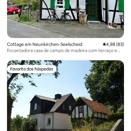
Cottage em Neunkirchen-Seelscheid
Classificação 
4,98 (83)
Encantadora casa de campo de madeira com terraço e
jardim
Favorito dos hóspedes
Favorito dos hóspedes