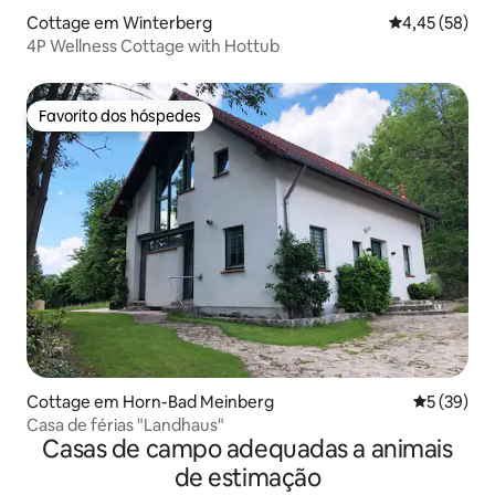
Cottage em Winterberg
Classificação
4,45 (58)
4P Wellness Cottage with Hottub
Favorito dos hóspedes
Favorito dos hóspedes
Cottage em Horn-Bad Meinberg
Classifica
5 (39)
Casa de férias "Landhaus"
Casas de campo adequadas a animais
de estimação