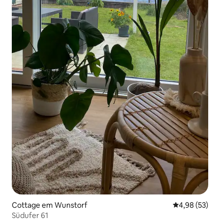
Cottage em Wunstorf
Classificação
4,98 (53)
Südufer 61