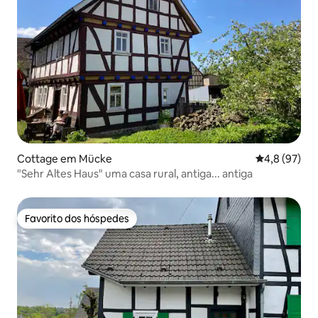
Cottage em Mücke
Classificaçã
4,8 (97)
"Sehr Altes Haus" uma casa rural, antiga... antiga
Favorito dos hóspedes
Favorito dos hóspedes