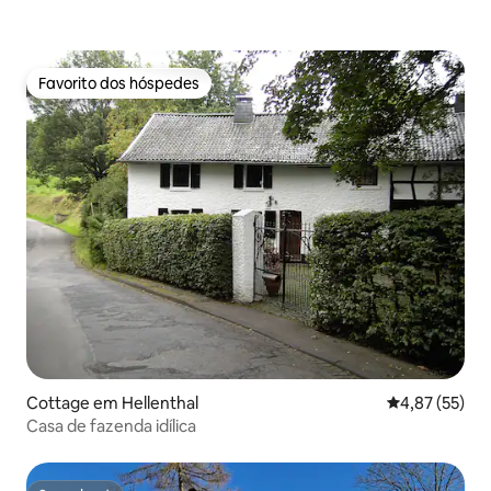
Favorito dos hóspedes
Favorito dos hóspedes
Cottage em Hellenthal
Classificação
4,87 (55)
Casa de fazenda idílica