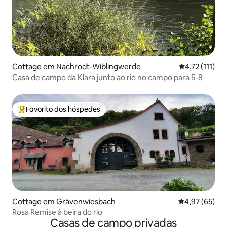
Cottage em Nachrodt-Wiblingwerde
Classificação 
4,72 (111)
Casa de campo da Klara junto ao rio no campo para 5-8
Favorito dos hóspedes
Favoritos dos hóspedes mais apreciados
Cottage em Grävenwiesbach
Classificação
4,97 (65)
Rosa Remise à beira do rio
Casas de campo privadas