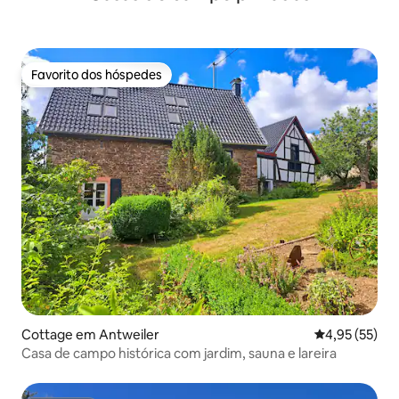
Favorito dos hóspedes
Favorito dos hóspedes
Cottage em Antweiler
Classificação
4,95 (55)
Casa de campo histórica com jardim, sauna e lareira