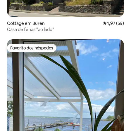
Cottage em Büren
Classificação
4,97 (59)
Casa de férias "ao lado"
Favorito dos hóspedes
Favorito dos hóspedes