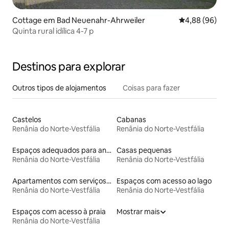
Cottage em Bad Neuenahr-Ahrweiler
Classificação 
4,88 (96)
Quinta rural idílica 4-7 p
Destinos para explorar
Outros tipos de alojamentos
Coisas para fazer
Castelos
Cabanas
Renânia do Norte-Vestfália
Renânia do Norte-Vestfália
Espaços adequados para animais de estimação
Casas pequenas
Renânia do Norte-Vestfália
Renânia do Norte-Vestfália
Apartamentos com serviços incluídos
Espaços com acesso ao lago
Renânia do Norte-Vestfália
Renânia do Norte-Vestfália
Espaços com acesso à praia
Mostrar mais
Renânia do Norte-Vestfália