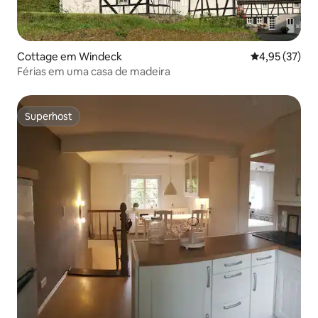
Cottage em Windeck
Classificação
4,95 (37)
Férias em uma casa de madeira
Superhost
Superhost