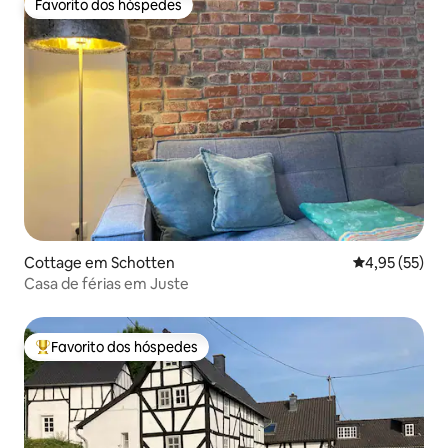
Favorito dos hóspedes
Favorito dos hóspedes
Cottage em Schotten
Classificação
4,95 (55)
Casa de férias em Juste
Favorito dos hóspedes
Favoritos dos hóspedes mais apreciados