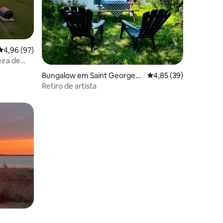
3avaliações
Classificação média de 4,96 em 5 estrelas, 97avaliações
4,96 (97)
ira de
Bungalow em Saint Georges
Classificação média de
4,85 (39)
Channel
Retiro de artista
0avaliações