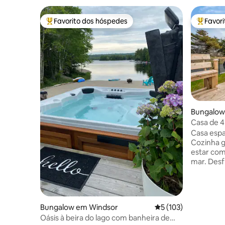
Favorito dos hóspedes
Favor
Favoritos dos hóspedes mais apreciados
Favorito
Bungalow
Casa de 4
spa de na
Casa espa
Cozinha gr
estar com
mar. Desf
oceano a p
observe o
sobre a á
grande de
Bungalow em Windsor
Classificação média 
5 (103)
desfrute 
Oásis à beira do lago com banheira de
na lareira