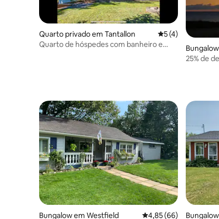
Quarto privado em Tantallon
Classificação médi
5 (4)
Quarto de hóspedes com banheiro e
Bungalow 
acesso privativo à praia
25% de de
de 2026 e
Bungalow em Westfield
Classificação média de
4,85 (66)
Bungalow