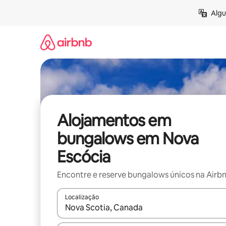
Saltar
Algu
para
o
conteúdo
Alojamentos em
bungalows em Nova
Escócia
Encontre e reserve bungalows únicos na Airb
Localização
Quando os resultados estiverem disponíveis, nav