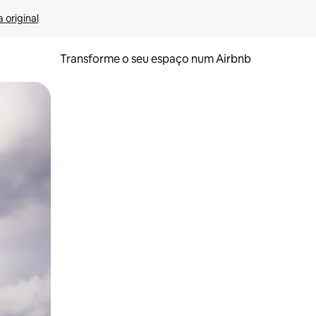
 original
Transforme o seu espaço num Airbnb
tos de toque ou deslize.