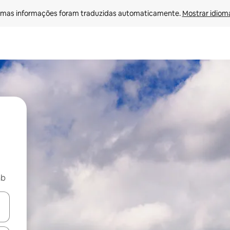
mas informações foram traduzidas automaticamente. 
Mostrar idioma
nb
egue com as teclas de seta para cima e para baixo ou explore com ges