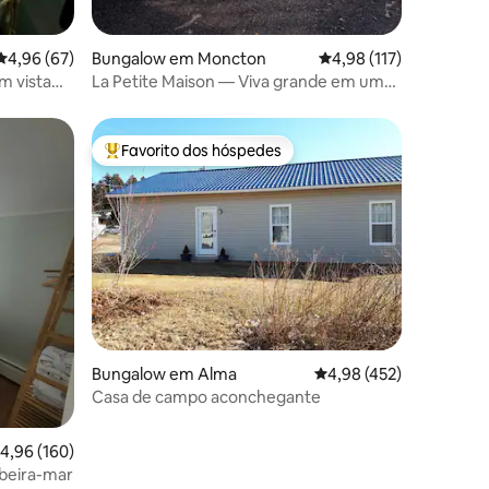
Classificação média de 4,96 em 5 estrelas, 67avaliações
4,96 (67)
Bungalow em Moncton
Classificação média de
4,98 (117)
m vista
La Petite Maison — Viva grande em um
espaço pequeno
Favorito dos hóspedes
Favoritos dos hóspedes mais apreciados
9avaliações
Bungalow em Alma
Classificação média de 
4,98 (452)
Casa de campo aconchegante
lassificação média de 4,96 em 5 estrelas, 160avaliações
4,96 (160)
 beira-mar