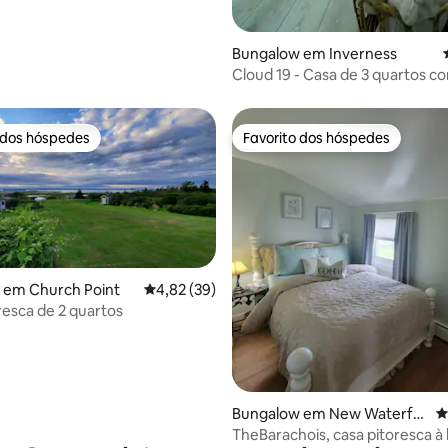
Bungalow em Inverness
Cloud 19 - Casa de 3 quartos co
incrível!
 dos hóspedes
Favorito dos hóspedes
 dos hóspedes
Favorito dos hóspedes
 em Church Point
Classificação média de 4,82 em 5 estrelas, 3
4,82 (39)
resca de 2 quartos
 4,97 em 5 estrelas, 75avaliações
Bungalow em New Waterfor
C
d
TheBarachois, casa pitoresca à