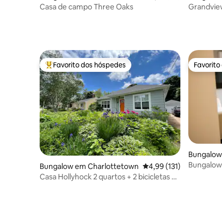
Casa de campo Three Oaks
Grandview
km a oest
Favorito dos hóspedes
Favorito
Favoritos dos hóspedes mais apreciados
Favorito
Bungalow
Bungalow 
Bungalow em Charlottetown
Classificação média de 
4,99 (131)
Localizaç
Casa Hollyhock 2 quartos + 2 bicicletas de
cidade