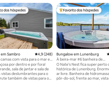
ito dos hóspedes
Favorito dos hóspedes
s dos hóspedes mais apreciados
Favoritos dos hóspedes mais a
 em Sambro
Classificação média de 4,9 em 5 estrelas, 24
4,9 (248)
Bungalow em Lunenburg
C
 camas com vista para o mar e
À beira-mar #6 banheira de
tação
hidromassagem pôr do sol de
çosa por dentro e por fora!
O Nate's Nest fica super perto 
churrasco 2 camas
ande, sala de jantar e sala de
histórica de Lunenburg. Enorm
 vistas deslumbrantes para o
ar livre. Banheira de hidromas
rute também de vistas para o
pôr-do-sol, frente ao mar, vista
artir dos quartos! No exterior,
mar, unidade bastante encant
s deslumbrantes pores do sol
2 casas de banho, cozinha mod
gua a partir do SWIM SPA ou do
cozinha e sala para amigos em v
ck frontal vedado. No quintal,
Casa HOOKd. Aninhado num GANCHO
de 5 em 5 estrelas, 103avaliações
de um churrasco ou de s’mores
comunitário muito raro Propri
 de exterior! Vá a pé até à loja da
incluindo um lançamento priva