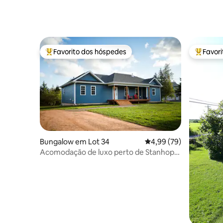
Favorito dos hóspedes
Favor
Favoritos dos hóspedes mais apreciados
Favorito
Bungalow em Lot 34
Classificação média de
4,99 (79)
Acomodação de luxo perto de Stanhope
Beach