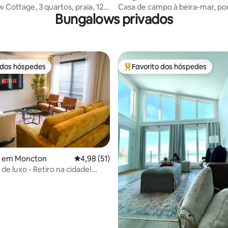
 Cottage, 3 quartos, praia, 12
Casa de campo à beira-mar, por
Bungalows privados
e de S'side
épicos. Perto de Tatamagouch
 dos hóspedes
Favorito dos hóspedes
 dos hóspedes
Favoritos dos hóspedes mais a
 em Moncton
Classificação média de 4,98 em 5 estrelas, 5
4,98 (51)
de luxo - Retiro na cidade!
4,99 em 5 estrelas, 131avaliações
ão! Localização!