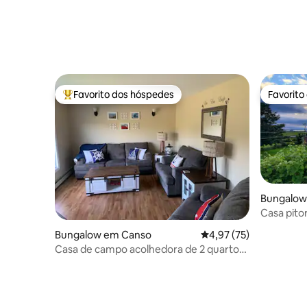
Favorito dos hóspedes
Favorito
Favoritos dos hóspedes mais apreciados
Favorito
Bungalow
Casa pito
Bungalow em Canso
Classificação média de
4,97 (75)
Casa de campo acolhedora de 2 quartos
na histórica Canso