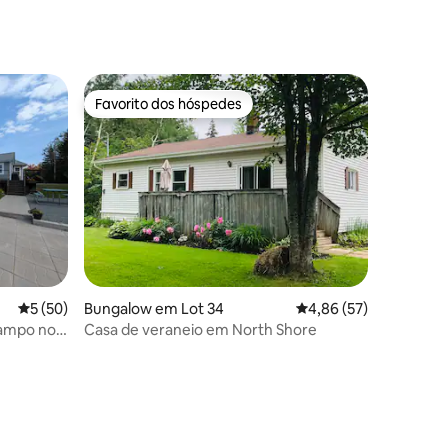
Favorito dos hóspedes
preciados
Favorito dos hóspedes
Classificação média de 5 em 5 estrelas, 50avaliações
5 (50)
Bungalow em Lot 34
Classificação média de
4,86 (57)
campo no
Casa de veraneio em North Shore