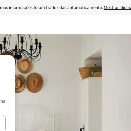
mas informações foram traduzidas automaticamente. 
Mostrar idioma
 na
egue com as teclas de seta para cima e para baixo ou explore com ges