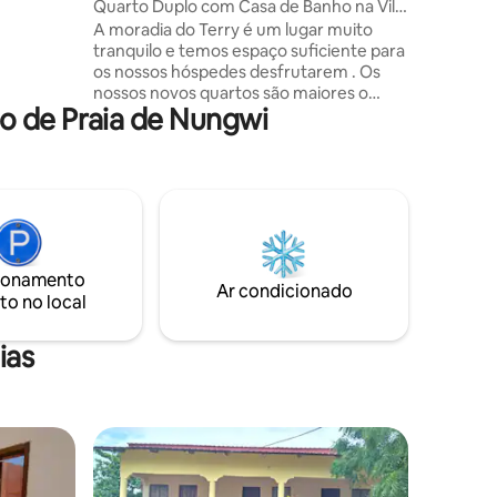
Quarto Duplo com Casa de Banho na Villa
do Terry.
A moradia do Terry é um lugar muito
 hóspedes
tranquilo e temos espaço suficiente para
os nossos hóspedes desfrutarem . Os
nossos novos quartos são maiores o
festas 3
o de Praia de Nungwi
suficiente com ar suficiente do oceano,
quinta-
que o nosso hóspede pode ver do
telhado. Também levará 5 minutos para o
nosso hóspede caminhar da nossa
moradia até ao oceano e 15 minutos até à
estrada principal, a condução demora
menos de 5 minutos. A nossa moradia é a
mais simpática em torno da nossa área,
ionamento
porque é um lugar muito tranquilo e
Ar condicionado
to no local
privado. Com uma bela piscina aberta em
todas as estações.
ias