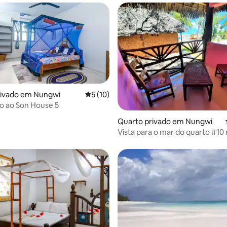
 4,64 em 5 estrelas, 36avaliações
rivado em Nungwi
Classificação média de 5 em 5 estrelas, 1
5 (10)
o ao Son House 5
Quarto privado em Nungwi
Vista para o mar do quarto #10
varanda em frente à praia de 