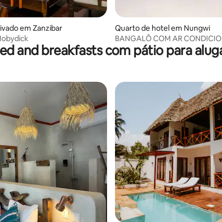
ivado em Zanzibar
Quarto de hotel em Nungwi
Mobydick
BANGALÔ COM AR CONDICI
ed and breakfasts com pátio para alug
PARA 2 PESSOAS NA PRAIA D
UNION
e 4,89 em 5 estrelas, 9avaliações