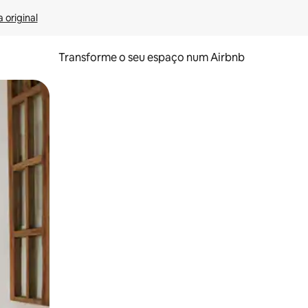
 original
Transforme o seu espaço num Airbnb
tos de toque ou deslize.