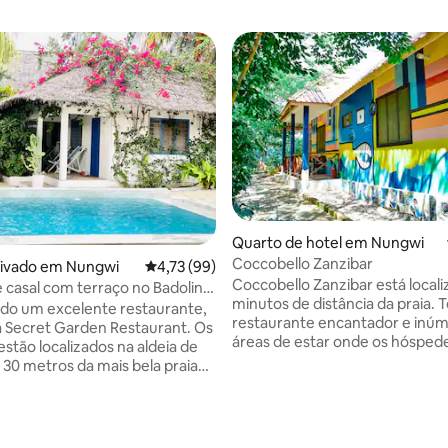
Quarto de hotel em Nungwi
Coccobello Zanzibar
rivado em Nungwi
Classificação média de 4,73 em 5 estrelas, 9
4,73 (99)
Coccobello Zanzibar está locali
 casal com terraço no Badolina
minutos de distância da praia.
s
do um excelente restaurante,
restaurante encantador e inú
a Secret Garden Restaurant. Os
áreas de estar onde os hóspe
estão localizados na aldeia de
relaxar e se surpreender com a
 30 metros da mais bela praia
natural africana misturada co
 Zanzibar e da água azul-
toque europeu e também a bris
 Situado num jardim tropical
do mar da Praia de Nungwi, a p
iros, redes, balanços e áreas
a de 5 em 5 estrelas, 3avaliações
minutos de distância. Oferece
cimento. Os Bungalows estão