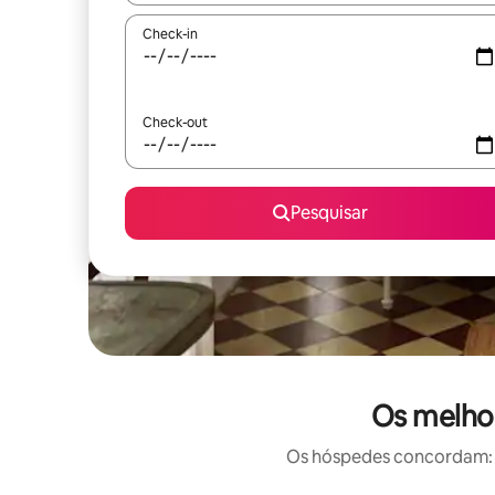
Check-in
Check-out
Pesquisar
Os melhor
Os hóspedes concordam: e