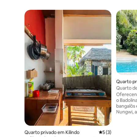
Quarto p
Quarto de
Bungalow
Oferecen
o Badolin
bangalôs 
Nungwi, a
branca de
turquesa.
com coque
Quarto privado em Kilindo
Classificação médi
5 (3)
de arrefe