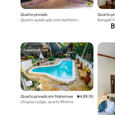
Quarto privado
Quarto pr
Quarto quádruplo com banheiro
Bangalô 
B
privativo
Superhost
Superhost
Quarto privado em Matemwe
Classificação média d
4,89 (9)
Utupoa Lodge, quarto Rhema