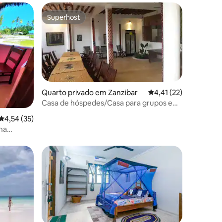
Superhost
Superhost
0avaliações
Quarto privado em Zanzibar
Classificação média d
4,41 (22)
Casa de hóspedes/Casa para grupos e
famílias/Retiro de ioga
Classificação média de 4,54 em 5 estrelas, 35avaliações
4,54 (35)
 na
Nungwi