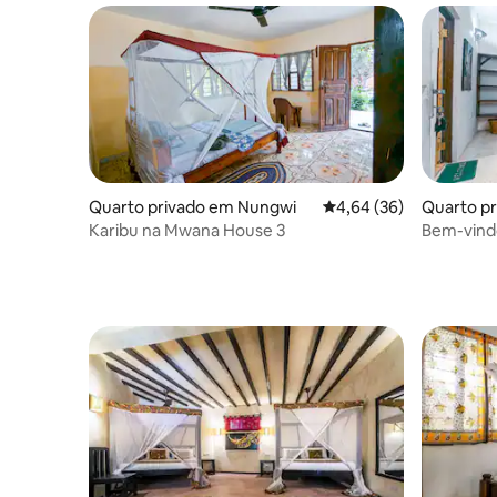
Quarto privado em Nungwi
Classificação média de
4,64 (36)
Quarto p
Karibu na Mwana House 3
Bem-vind