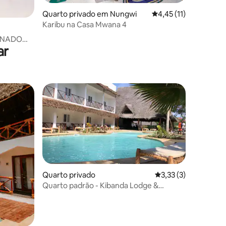
Quarto privado em Nungwi
Classificação média d
4,45 (11)
Karibu na Casa Mwana 4
ONADO
ar
E NUNGWI
Quarto privado
Classificação média 
3,33 (3)
Quarto padrão - Kibanda Lodge &
Restaurant