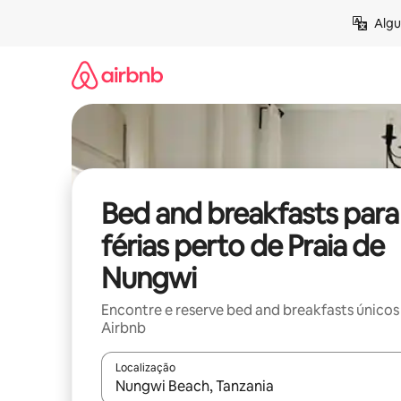
Saltar
Algu
para
o
conteúdo
Bed and breakfasts para
férias perto de Praia de
Nungwi
Encontre e reserve bed and breakfasts únicos
Airbnb
Localização
Quando os resultados estiverem disponíveis, nav