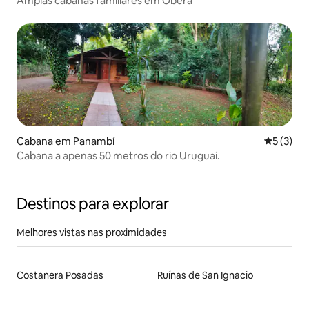
Amplas cabanas familiares em Oberá
Cabana em Panambí
Classific
5 (3)
Cabana a apenas 50 metros do rio Uruguai.
Destinos para explorar
Melhores vistas nas proximidades
Costanera Posadas
Ruínas de San Ignacio