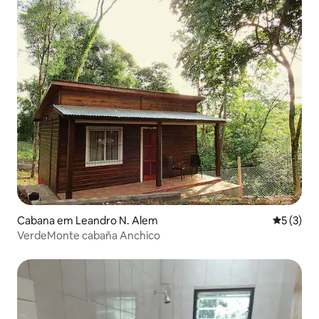
Cabana em Leandro N. Alem
Classific
5 (3)
VerdeMonte cabaña Anchico