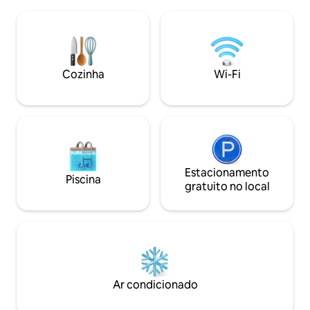
e área de estar, c
da Catedral. A 400 mts do The Birds
oferecer confort
'Garden coletivo urbano de 210 mt 210
um terraço espaç
mt da Av. libertad a uma curta distância a
espetacular do rio
pé de farmácias , supermercados, casas
para se desligar d
de comida Zona tranquila
totalmente com a 
Cozinha
Wi-Fi
Estacionamento
Piscina
gratuito no local
Ar condicionado