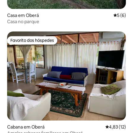
Casa em Oberá
Classific
5 (6)
Casa no parque
Favorito dos hóspedes
Favorito dos hóspedes
Cabana em Oberá
Classificação
4,83 (12)