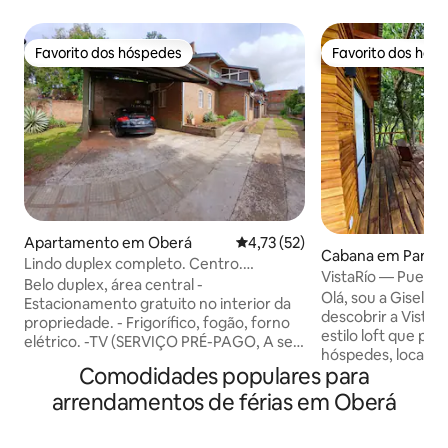
Favorito dos hóspedes
Favorito dos hós
Favorito dos hóspedes
Favorito dos hós
Apartamento em Oberá
Classificação média de 4,73 em
4,73 (52)
Cabana em Panam
Lindo duplex completo. Centro.
VistaRío — Puert
Estacionamento
Belo duplex, área central -
Olá, sou a Gisel e 
Estacionamento gratuito no interior da
descobrir a Vista
propriedade. - Frigorífico, fogão, forno
estilo loft que p
elétrico. -TV (SERVIÇO PRÉ-PAGO, A ser
hóspedes, localiz
PAGO PELO HÓSPEDE) - 1 quarto no rés-
Comodidades populares para
privada nas marge
do-chão com 1 cama de casal, ar
Puerto Panambí, a
arrendamentos de férias em Oberá
condicionado, ventoinha, armário. - 1
Oberá. O loft tem
quarto no primeiro andar com 2 camas,
que combina uma c
ventoinha, armário. - Lavandaria a 800 m