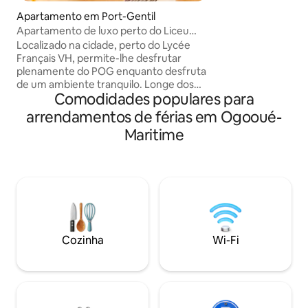
hospitalidade é a 
Apartamento em Port-Gentil
bem-sucedida e é 
Apartamento de luxo perto do Liceu
tudo o que podemo
Francês, acolhedor.
Localizado na cidade, perto do Lycée
tem uma estadia c
Français VH, permite-lhe desfrutar
agradável. Desde a
plenamente do POG enquanto desfruta
nossas boas-vinda
de um ambiente tranquilo. Longe dos
equipamento, esta
Comodidades populares para
incómodos urbanos, distingue-se pela
sentir-se em casa.
sua atmosfera serena e pelo grande
arrendamentos de férias em Ogooué-
pátio, um verdadeiro trunfo que oferece
Maritime
espaço, privacidade e conforto.
Concebido para o bem-estar e a
tranquilidade, é perfeito para viajantes
de negócios, estadias de média ou longa
duração, bem como para quem procura
um alojamento arrumado, bem
localizado e relaxante.
Cozinha
Wi-Fi