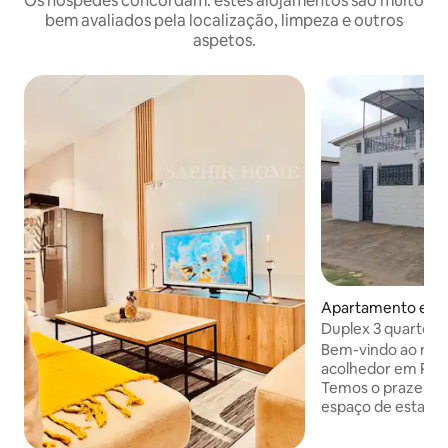
Os hóspedes concordam: estes alojamentos são muito
bem avaliados pela localização, limpeza e outros
aspetos.
Apartamento em P
Duplex 3 quartos -
Bem-vindo ao noss
acolhedor em Port
Temos o prazer de
espaço de estar 
equipado para a su
Acreditamos firm