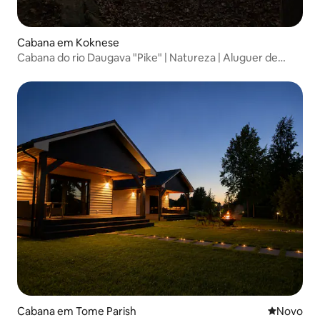
Cabana em Koknese
Cabana do rio Daugava "Pike" | Natureza | Aluguer de
barcos
Cabana em Tome Parish
Novo aloj
Novo