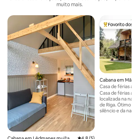
muito mais.
Favorito dos h
Favoritos dos hó
Cabana em Mālpil
Casa de férias ac
Casa de férias ac
localizada na natu
de Riga. Ótimo lug
silêncio e da natu
da cidade. A casa tem dois andares. No
piso térreo há um
estar com lareira,
sauna. No segundo
Cabana em Lēdmanes muiža
Classificação média de 4,8 e
4,8 (5)