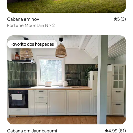
Cabana em nov
Classific
5 (3)
Fortune Mountain N.º 2
Favorito dos hóspedes
Favorito dos hóspedes
Cabana em Jaunbagumi
Classificação
4,99 (81)