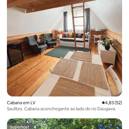
Cabana em LV
Classificação
4,83 (52)
Saulites. Cabana aconchegante ao lado do rio Daugava.
Superhost