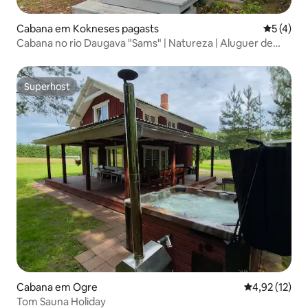
Cabana em Kokneses pagasts
Classific
5 (4)
Cabana no rio Daugava "Sams" | Natureza | Aluguer de
barcos
Superhost
Superhost
Cabana em Ogre
Classificação
4,92 (12)
Tom Sauna Holiday