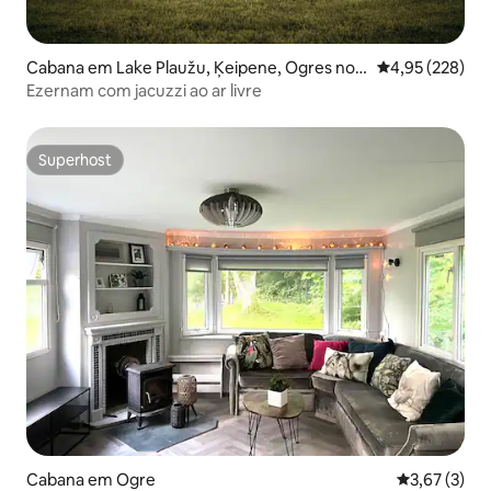
Cabana em Lake Plaužu, Ķeipene, Ogres nov
Classificação m
4,95 (228)
ads
Ezernam com jacuzzi ao ar livre
Superhost
Superhost
Cabana em Ogre
Classificaçã
3,67 (3)