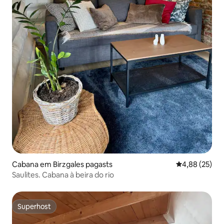
Cabana em Birzgales pagasts
Classificação
4,88 (25)
Saulites. Cabana à beira do rio
Superhost
Superhost