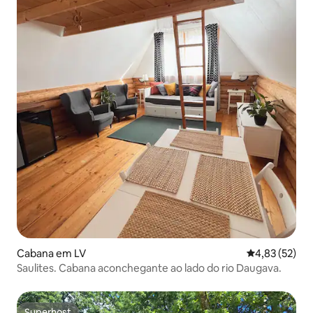
Cabana em LV
Classificação
4,83 (52)
Saulites. Cabana aconchegante ao lado do rio Daugava.
Superhost