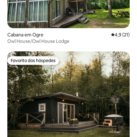
Cabana em Ogre
Classificaçã
4,9 (21)
Owl House/Owl House Lodge
Favorito dos hóspedes
Favorito dos hóspedes