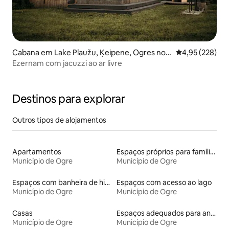
Cabana em Lake Plaužu, Ķeipene, Ogres nov
Classificação m
4,95 (228)
ads
Ezernam com jacuzzi ao ar livre
Destinos para explorar
Outros tipos de alojamentos
Apartamentos
Espaços próprios para famílias
Município de Ogre
Município de Ogre
Espaços com banheira de hidromassagem
Espaços com acesso ao lago
Município de Ogre
Município de Ogre
Casas
Espaços adequados para animais de estimação
Município de Ogre
Município de Ogre