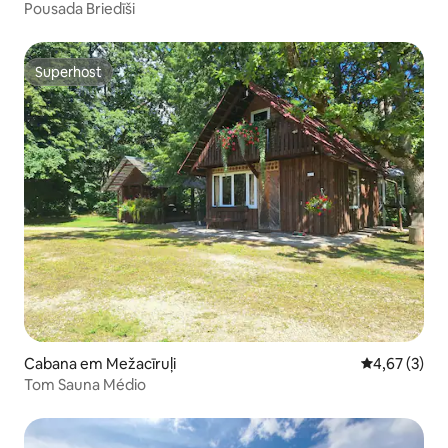
Pousada Briedīši
Superhost
Superhost
Cabana em Mežacīruļi
Classificaçã
4,67 (3)
Tom Sauna Médio