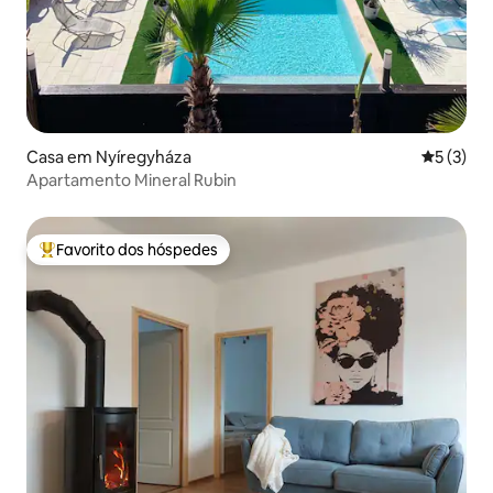
Casa em Nyíregyháza
Classific
5 (3)
Apartamento Mineral Rubin
Favorito dos hóspedes
Favoritos dos hóspedes mais apreciados