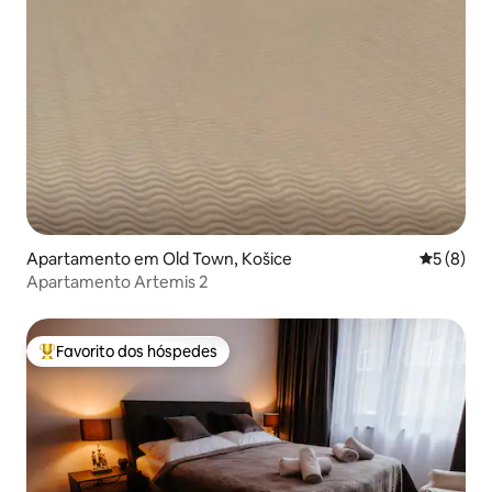
Apartamento em Old Town, Košice
Classific
5 (8)
Apartamento Artemis 2
Favorito dos hóspedes
Favoritos dos hóspedes mais apreciados