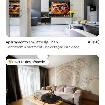
Apartamento em Sátoraljaújhely
Classifica
5 (20)
CentRoom Apartment - no coração da cidade
Favorito dos hóspedes
Favoritos dos hóspedes mais apreciados