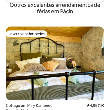
Outros excelentes arrendamentos de
férias em Pácin
Favorito dos hóspedes
Favorito dos hóspedes
Cottage em Malý Kamenec
Classificação
4,95 (19)