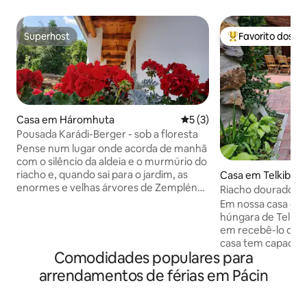
Superhost
Favorito dos h
Superhost
Favoritos dos hó
Casa em Háromhuta
Classificação média de 5 e
5 (3)
Pousada Karádi-Berger - sob a floresta
Pense num lugar onde acorda de manhã
com o silêncio da aldeia e o murmúrio do
riacho e, quando sai para o jardim, as
Casa em Telkibán
enormes e velhas árvores de Zemplén
Riacho dourado P
sussurram acima da sua cabeça. A
Em nossa casa de 
Pousada Karádi-Berger – uma casa de
húngara de Telkibá
campo de 100 anos, construída em
em recebê-lo dura
pedra, com alpendre, sob a floresta,
casa tem capacida
onde a tranquilidade do século passado
Comodidades populares para
casa é composta p
se encontra com o conforto moderno.
cozinha, três quar
arrendamentos de férias em Pácin
Gostaríamos que o descanso
lado da casa há u
começasse imediatamente com estilo,
um gazebo para se
por isso esperamos por vocês na casa