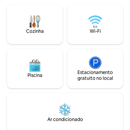
cozinha de verão.
com uma garrafa de vinho espumante
relaxar com os am
Karádi-Berger gelado e cápsulas de café
assado ou jogos de 
Dolce Gusto para começar a manhã!
uma cidade mineir
opções para cami
descobrir os monu
Cozinha
Wi-Fi
área mais ampla.
Estacionamento
Piscina
gratuito no local
Ar condicionado