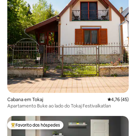
Cabana em Tokaj
Classificação
4,76 (45)
Apartamento Buke ao lado do Tokaj Festivalkatlan
Favorito dos hóspedes
Favoritos dos hóspedes mais apreciados