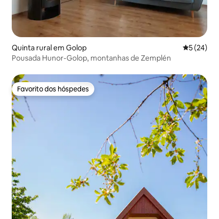
Quinta rural em Golop
Classifica
5 (24)
Pousada Hunor-Golop, montanhas de Zemplén
Favorito dos hóspedes
Favorito dos hóspedes