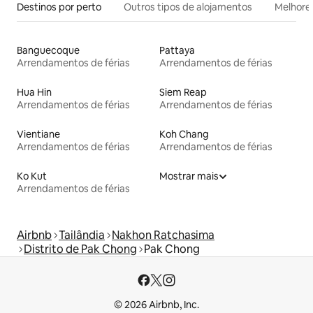
Destinos por perto
Outros tipos de alojamentos
Melhores
Banguecoque
Pattaya
Arrendamentos de férias
Arrendamentos de férias
Hua Hin
Siem Reap
Arrendamentos de férias
Arrendamentos de férias
Vientiane
Koh Chang
Arrendamentos de férias
Arrendamentos de férias
Ko Kut
Mostrar mais
Arrendamentos de férias
Airbnb
Tailândia
Nakhon Ratchasima
Distrito de Pak Chong
Pak Chong
© 2026 Airbnb, Inc.