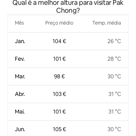
Qual é a melhor altura para visitar Pak
montanha
Chong?
Mês
Preço médio
Temp. média
Jan.
104 €
26 °C
Fev.
101 €
28 °C
Mar.
98 €
30 °C
Abr.
103 €
31 °C
Mai.
101 €
31 °C
Jun.
105 €
30 °C