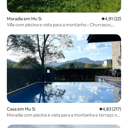
Moradia em Mu Si
Classificação
4,91 (22)
Villa com piscina e vista para a montanha • Churrasco,
karaoke e bicicletas
Casa em Mu Si
Classificação 
4,83 (217)
Moradia com piscina e vista para a montanha e terraço no
telhado