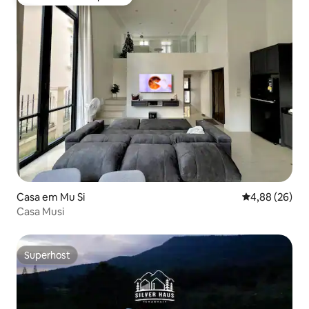
Favorito dos hóspedes
Casa em Mu Si
Classificação 
4,88 (26)
Casa Musi
Superhost
Superhost