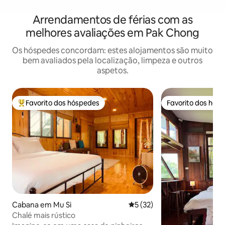
Arrendamentos de férias com as
melhores avaliações em Pak Chong
Os hóspedes concordam: estes alojamentos são muito
bem avaliados pela localização, limpeza e outros
aspetos.
Favorito dos hóspedes
Favorito dos hós
Favoritos dos hóspedes mais apreciados
Favorito dos hós
Cabana em Mu Si
Classificação média de 5 em 
5 (32)
Chalé mais rústico