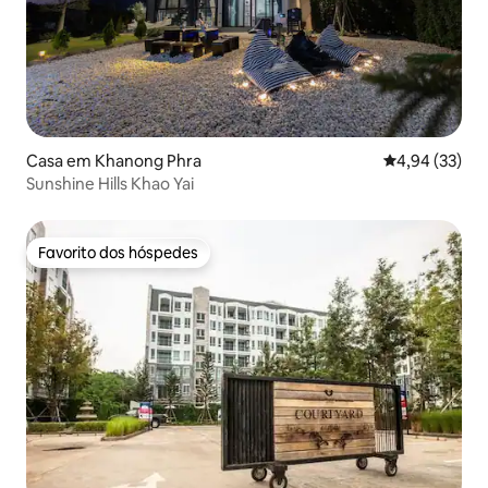
Casa em Khanong Phra
Classificação
4,94 (33)
Sunshine Hills Khao Yai
Favorito dos hóspedes
Favorito dos hóspedes