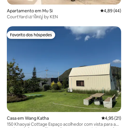
Apartamento em Mu Si
Classificação 
4,89 (44)
CourtYard เขาใหญ่ by KEN
Favorito dos hóspedes
Favorito dos hóspedes
Casa em Wang Katha
Classificação
4,95 (21)
150 Khaoyai Cottage Espaço acolhedor com vista para a