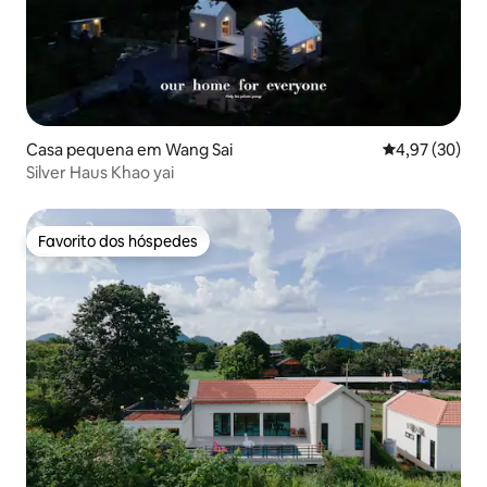
Casa pequena em Wang Sai
Classificação
4,97 (30)
Silver Haus Khao yai
Favorito dos hóspedes
Favorito dos hóspedes