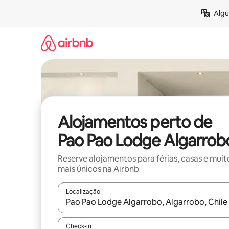
Saltar
Algu
para
o
conteúdo
Alojamentos perto de
Pao Pao Lodge Algarrob
Reserve alojamentos para férias, casas e muit
mais únicos na Airbnb
Localização
Quando os resultados estiverem disponíveis, nav
Check-in