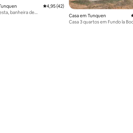
Tunquen
Classificação média de 4,95 em 5 estrelas, 
4,95 (42)
resta, banheira de
Casa em Tunquen
C
sagem e muito mais!
Casa 3 quartos em Fundo la Bo
Tunquén