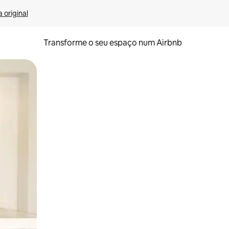
 original
Transforme o seu espaço num Airbnb
tos de toque ou deslize.