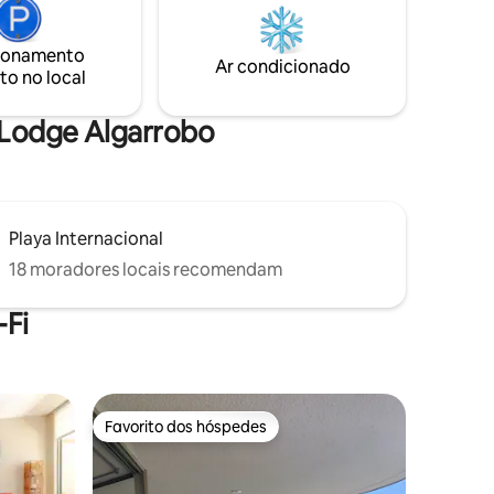
assistir a um pôr do sol espetacular.
ionamento
para
Ar condicionado
to no local
o Lodge Algarrobo
Playa Internacional
18 moradores locais recomendam
Fi
Favorito dos hóspedes
Favorito dos hóspedes