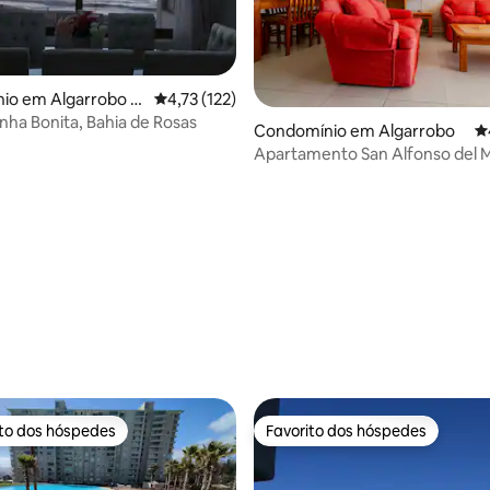
io em Algarrobo N
Classificação média de 4,73 em 5 estrelas, 12
4,73 (122)
inha Bonita, Bahia de Rosas
Condomínio em Algarrobo
Cl
Apartamento San Alfonso del Mar V
4,85 em 5 estrelas, 205avaliações
espetacular
ito dos hóspedes
Favorito dos hóspedes
s dos hóspedes mais apreciados
Favorito dos hóspedes