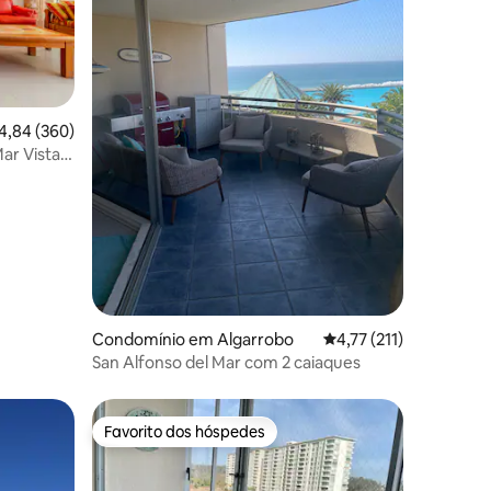
2avaliações
assificação média de 4,84 em 5 estrelas, 360avaliações
4,84 (360)
ista
Condomínio em Algarrobo
Classificação média de
4,77 (211)
San Alfonso del Mar com 2 caiaques
Favorito dos hóspedes
Favorito dos hóspedes