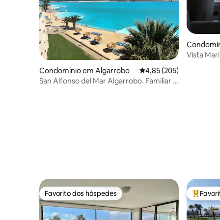
Condomín
orte
Vista Mar
Condomínio em Algarrobo
Classificação média de 
4,85 (205)
San Alfonso del Mar Algarrobo. Familiar e
acolhedor
Favorito dos hóspedes
Favor
Favorito dos hóspedes
Favorito