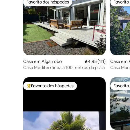
Favorito dos hóspedes
Favorito
Favorito dos hóspedes
Favorito
Casa em Algarrobo
Classificação média de 
4,95 (111)
Casa em 
Casa Mediterrânea a 100 metros da praia
Casa Man
Favorito dos hóspedes
Favorito
Favoritos dos hóspedes mais apreciados
Favorito