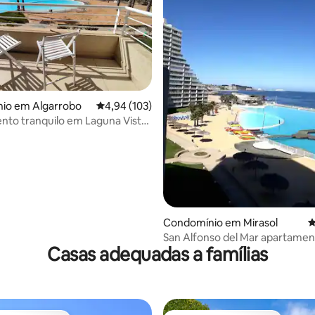
4,94 em 5 estrelas, 146avaliações
io em Algarrobo
Classificação média de 4,94 em 5 estrelas, 10
4,94 (103)
to tranquilo em Laguna Vista
.
Condomínio em Mirasol
C
San Alfonso del Mar apartame
Casas adequadas a famílias
espaçoso e confortável