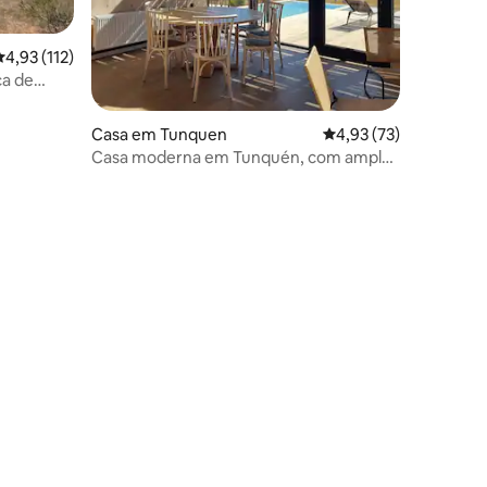
42avaliações
lassificação média de 4,93 em 5 estrelas, 112avaliações
4,93 (112)
ca de
Casa em Tunquen
Classificação média d
4,93 (73)
Casa moderna em Tunquén, com ampla
vista para o mar.