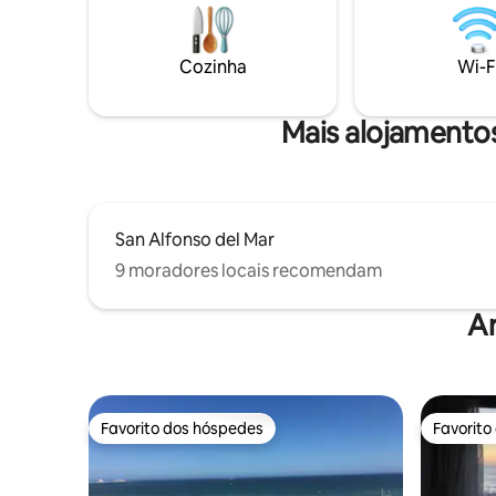
celebrar uma ocasião especial, desfrutar
confortáv
da natureza, relaxar e explorar! A casa de
a sua est
hóspedes inclui mais de 70 comodidades
subir uma
Cozinha
Wi-F
modernas de qualidade, tem capacidade
estacion
para 2 pessoas e é limpa e luminosa, com
pessoas c
uma estética encantadora. Refeições
Mais alojamentos
também disponíveis.
San Alfonso del Mar
9 moradores locais recomendam
A
Favorito dos hóspedes
Favorito
Favorito dos hóspedes
Favorito