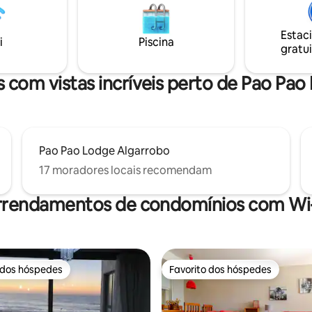
el, com tudo o que precisa para
08/12). • Todos os dias (14/12 a 15/03). •
adia. Para aceder à casa, tem de
Feriados durante todo o ano. Piscinas
Estac
 escadaria a partir do parque de
aquecidas e jacuzzi exclusivos 
i
Piscina
gratui
amento. Não é adequado a
proprietários.
om mobilidade reduzida.
 com vistas incríveis perto de Pao Pa
Pao Pao Lodge Algarrobo
17 moradores locais recomendam
rrendamentos de condomínios com Wi-
 dos hóspedes
Favorito dos hóspedes
 dos hóspedes
Favorito dos hóspedes