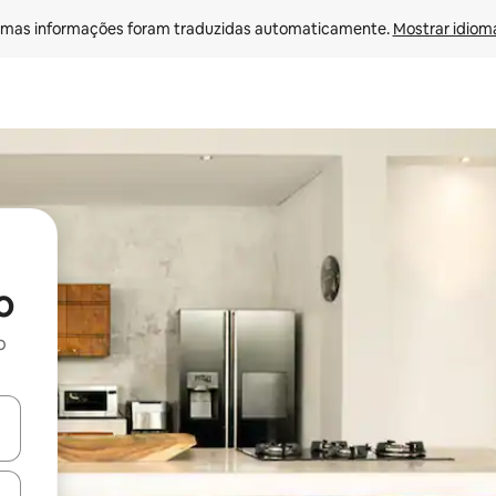
mas informações foram traduzidas automaticamente. 
Mostrar idioma
o
o
egue com as teclas de seta para cima e para baixo ou explore com ges