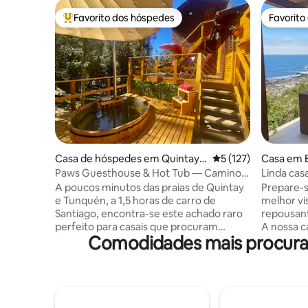
Favorito dos hóspedes
Favorito
Favoritos dos hóspedes mais apreciados
Favorito
Casa de hóspedes em Quintay-
Classificação média 
5 (127)
Casa em E
Tunquén
Paws Guesthouse & Hot Tub — Camino
Linda cas
Quintay-Tunquén
frente pa
A poucos minutos das praias de Quintay
Prepare-s
e Tunquén, a 1,5 horas de carro de
melhor vi
Santiago, encontra-se este achado raro
repousan
perfeito para casais que procuram
A nossa c
Comodidades mais procurad
relaxar e divertir-se. A sua reserva inclui
uma churr
a casa de hóspedes privada, a utilização
para o mar
da banheira de hidromassagem exterior,
frios. Lo
a zona para churrascos, o
isolada, a
estacionamento e a entrada própria. É o
supermerc
lugar perfeito para recarregar energias,
Totalmen