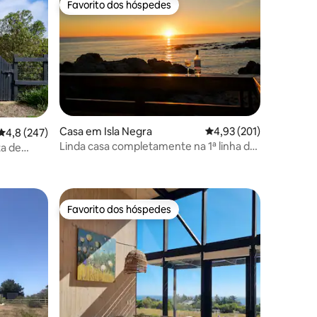
Favorito dos hóspedes
Favorito dos hóspedes
Casa em Isla Negra
Classificação média de
4,93 (201)
Classificação média de 4,8 em 5 estrelas, 247avaliações
4,8 (247)
Linda casa completamente na 1ª linha do
ta de
0avaliações
mar
Favorito dos hóspedes
Favorito dos hóspedes