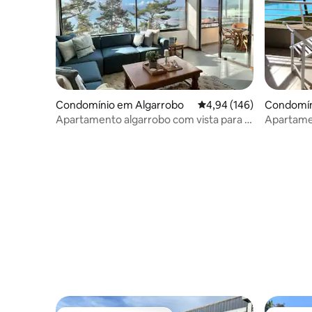
Condomínio em Algarrobo
Classificação média de 
4,94 (146)
Condomín
Apartamento algarrobo com vista para o
Apartamen
mar 3H2B
3D, 2B, 2E