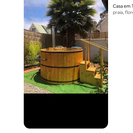
Casa em 
praia, flo
hidromas