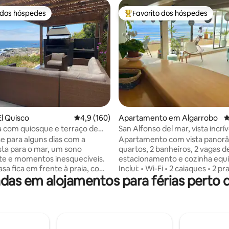
 dos hóspedes
Favorito dos hóspedes
 dos hóspedes
Favoritos dos hóspedes mais a
de 5 em 5 estrelas, 127avaliações
l Quisco
Classificação média de 4,9 em 5 estrelas, 16
4,9 (160)
Apartamento em Algarrobo
C
a com quiosque e terraço de
San Alfonso del mar, vista incrív
ra o mar
caiaques/Wi-Fi
e para alguns dias com a
Apartamento com vista panorâ
sta para o mar, um sono
quartos, 2 banheiros, 2 vagas de
te e momentos inesquecíveis.
estacionamento e cozinha equ
asa fica em frente à praia, com
Inclui: • Wi-Fi • 2 caiaques • 2 pranchas de
as em alojamentos para férias perto 
asqueira, um terraço virado
bodyboard • Churrasqueira Máximo de 6
 e uma lareira para os dias
pessoas. O local possui quadras, jogos,
calizada numa zona tranquila e
restaurantes e uma das maiores
 uma curta distância a pé de
do mundo para navegar e prati
ados e restaurantes.
esportes aquáticos. Piscinas di
te equipado e muito
para banho: • Fins de semana (31/10 a