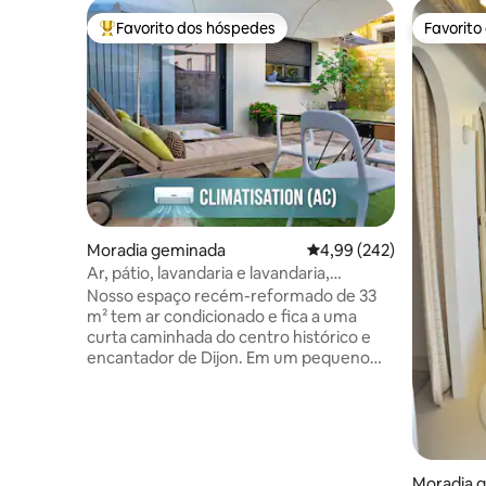
Favorito dos hóspedes
Favorito
Favoritos dos hóspedes mais apreciados
Favorito
Moradia geminada
Classificação média de 
4,99 (242)
Ar, pátio, lavandaria e lavandaria,
estacionamento
Nosso espaço recém-reformado de 33
m² tem ar condicionado e fica a uma
curta caminhada do centro histórico e
encantador de Dijon. Em um pequeno
edifício separado atrás da nossa casa,
você terá sua própria sala de
estar/cozinha, quarto separado e
banheiro. Há estacionamento público
gratuito na rua em frente à casa. Você
estará bem ao lado do Palais des Congrès
Moradia 