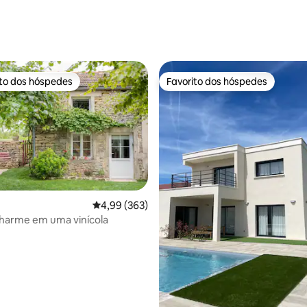
4,83 em 5 estrelas, 171avaliações
ito dos hóspedes
Favorito dos hóspedes
s dos hóspedes mais apreciados
Favorito dos hóspedes
Classificação média de 4,99 em 5 estrelas, 36
4,99 (363)
harme em uma vinícola
4,96 em 5 estrelas, 168avaliações