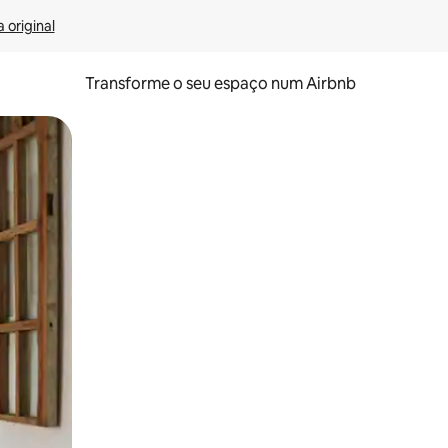
 original
Transforme o seu espaço num Airbnb
tos de toque ou deslize.