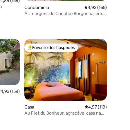
lassificação média de 4,89 em 5 estrelas, 158avaliações
4,89 (158)
o
0avaliações
Condomínio
Classificação média de
4,93 (165)
Às margens do Canal de Borgonha, em
meio à natureza.
Favorito dos hóspedes
Favoritos dos hóspedes mais apreciados
lassificação média de 4,93 em 5 estrelas, 159avaliações
4,93 (159)
8avaliações
Casa
Classificação média de
4,97 (119)
Au Filet du Bonheur, agradável casa na
Côte d'Or