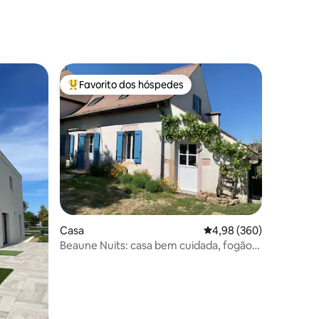
Favorito dos hóspedes
Favoritos dos hóspedes mais apreciados
3avaliações
Casa
Classificação média de 
4,98 (360)
Beaune Nuits: casa bem cuidada, fogão,
muita calma