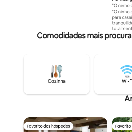
e do Auditório, e a uma curta viagem de
"O ninho dos am
bonde da estação de trem, universidade
casa 3*
"O ninho 
e hospital. Supermercados e outras lojas
para casa
nas proximidades. Nós também falamos
tranquilidade. Esta cas
francês.
totalment
Comodidades mais procurada
decorada 
por uma decor
aconchega
encontra
dois. Os +: jacuzzi, sala de massagem,
projetor 
Belos ser
materiais
polido, li
Cozinha
Wi-F
A
Favorito dos hóspedes
Favorito
Favorito dos hóspedes
Favorito