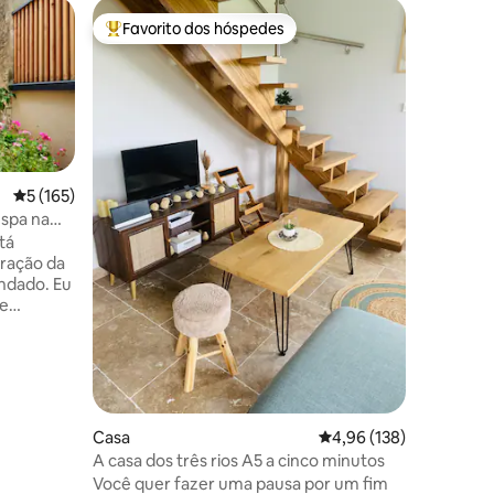
Cottage
Favorito dos hóspedes
Favorit
preciados
Favoritos dos hóspedes mais apreciados
Favorit
Casa de 
para os 
Bem-vin
CHARMOS
panorâmi
Côtes de 
2000m². E
completa
dependên
Classificação média de 5 em 5 estrelas, 165avaliações
5 (165)
mantenha
spa na
protegid
tá
o selo "
oração da
(Vinhedo
ndado. Eu
perfeita
 e
conforta
nvidados
INVERNO
laxantes
-estar,
 terraço,
 sala de
Casa
Classificação média de 
4,96 (138)
a manhã,
A casa dos três rios A5 a cinco minutos
s e uma
Você quer fazer uma pausa por um fim
3avaliações
is.