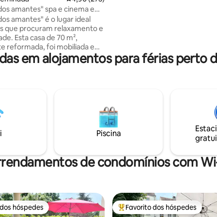
antes" spa e cinema em
dos amantes" é o lugar ideal
is que procuram relaxamento e
a de 70 m²,
e reformada, foi mobiliada e
s em alojamentos para férias perto d
com cores e materiais naturais
adora viciada. Este casulo
nte é o lugar perfeito para se
r e passar um bom momento a
de vídeo com home theater
viços, decoração cuidadosa e
 agradáveis, como concreto
Estac
nho, algodão orgânico...
i
Piscina
gratui
rrendamentos de condomínios com Wi-
 dos hóspedes
Favorito dos hóspedes
 dos hóspedes
Favoritos dos hóspedes mais a