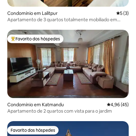
Condomínio em Lalitpur
Classific
5 (3)
Apartamento de 3 quartos totalmente mobiliado em
Lalitpur
Favorito dos hóspedes
Favoritos dos hóspedes mais apreciados
Condomínio em Katmandu
Classificação
4,96 (45)
Apartamento de 2 quartos com vista para o jardim
Favorito dos hóspedes
Favorito dos hóspedes