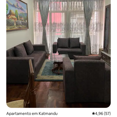
Apartamento em Katmandu
Classificação
4,96 (57)