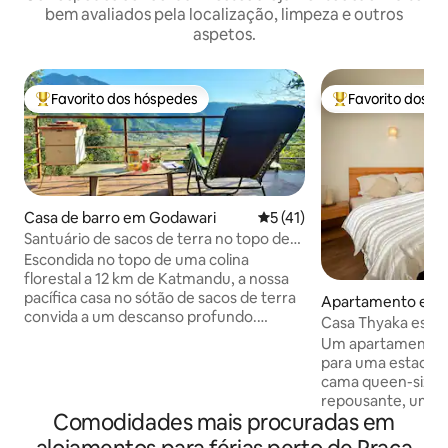
bem avaliados pela localização, limpeza e outros
aspetos.
Favorito dos hóspedes
Favorito dos h
Favoritos dos hóspedes mais apreciados
Favoritos dos hó
Casa de barro em Godawari
Classificação média de 5 em
5 (41)
Santuário de sacos de terra no topo de
uma colina perto de Katmandu
Escondida no topo de uma colina
florestal a 12 km de Katmandu, a nossa
pacífica casa no sótão de sacos de terra
Apartamento em L
convida a um descanso profundo.
Casa Thyaka espa
Desfrute do jardim de inverno de vidro
dourado
Um apartamento e
para meditar ou relaxe no terraço acima
para uma estadia 
de uma floresta exuberante. Enraizado
cama queen-size 
na simplicidade, um trabalho de amor
repousante, uma c
feito para a quietude; acorde com o
Comodidades mais procuradas em
confortavelmente
canto dos pássaros, saboreie chá com
de banho modern