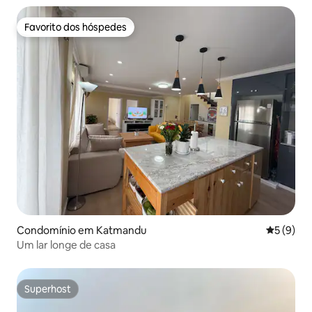
Favorito dos hóspedes
Favorito dos hóspedes
Condomínio em Katmandu
Classific
5 (9)
Um lar longe de casa
Superhost
Superhost