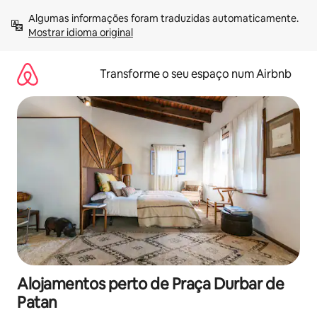
Saltar
Algumas informações foram traduzidas automaticamente. 
para
Mostrar idioma original
o
conteúdo
Transforme o seu espaço num Airbnb
Alojamentos perto de Praça Durbar de
Patan