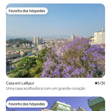
Favorito dos hóspedes
Favorito dos hóspedes
Casa em Lalitpur
Classific
5 (9)
Uma casa acolhedora com um grande coração
Favorito dos hóspedes
Favorito dos hóspedes