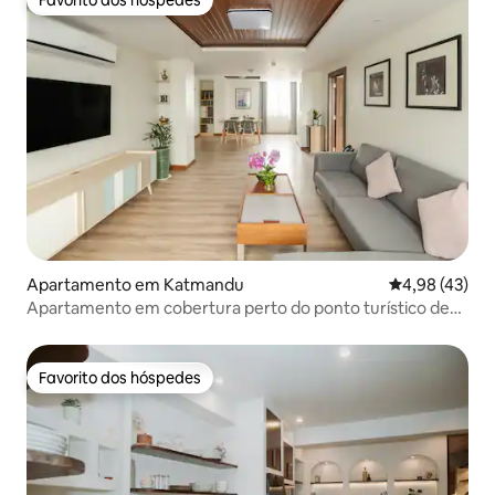
Favorito dos hóspedes
Apartamento em Katmandu
Classificação
4,98 (43)
Apartamento em cobertura perto do ponto turístico de
Thamel
Favorito dos hóspedes
Favorito dos hóspedes