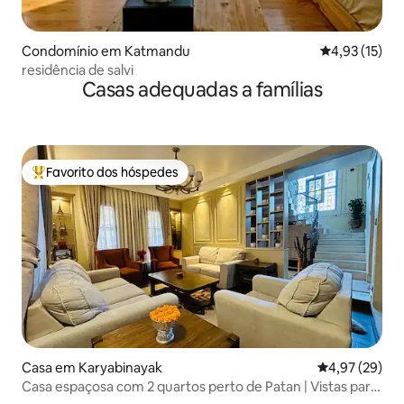
Condomínio em Katmandu
Classificação
4,93 (15)
residência de salvi
Casas adequadas a famílias
Favorito dos hóspedes
Favoritos dos hóspedes mais apreciados
Casa em Karyabinayak
Classificação
4,97 (29)
Casa espaçosa com 2 quartos perto de Patan | Vistas para
os Himalaias