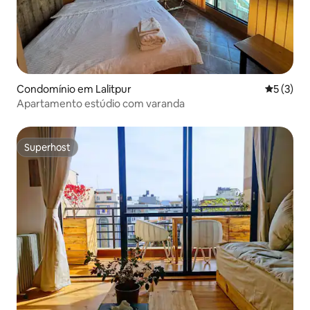
Condomínio em Lalitpur
Classific
5 (3)
Apartamento estúdio com varanda
Superhost
Superhost