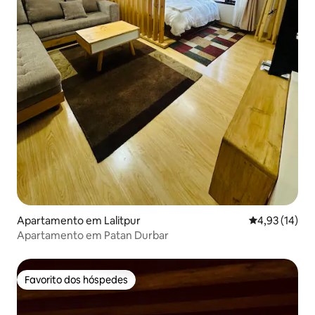
Apartamento em Lalitpur
Classificação
4,93 (14)
Apartamento em Patan Durbar
Favorito dos hóspedes
Favorito dos hóspedes