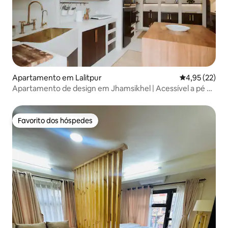
Apartamento em Lalitpur
Classificação
4,95 (22)
Apartamento de design em Jhamsikhel | Acessível a pé +
centro criativo
Favorito dos hóspedes
Favorito dos hóspedes