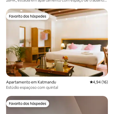
2BHK, estadia em apartamento com espaço de trabalho
dedicado, Katmandu
Favorito dos hóspedes
Favorito dos hóspedes
Apartamento em Katmandu
Classificação
4,94 (16)
Estúdio espaçoso com quintal
Favorito dos hóspedes
Favorito dos hóspedes