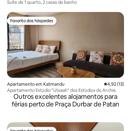
Suite de 1 quarto, 2 casas de banho
Favorito dos hóspedes
Favorito dos hóspedes
Apartamento em Katmandu
Classificação
4,92 (13)
Apartamento Estúdio "Utsaah" dos Estúdios do Archie.
Outros excelentes alojamentos para
férias perto de Praça Durbar de Patan
Favorito dos hóspedes