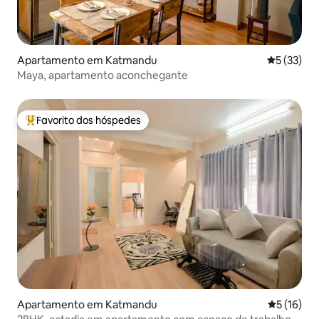
Apartamento em Katmandu
Classifica
5 (33)
Maya, apartamento aconchegante
Favorito dos hóspedes
Favoritos dos hóspedes mais apreciados
Apartamento em Katmandu
Classifica
5 (16)