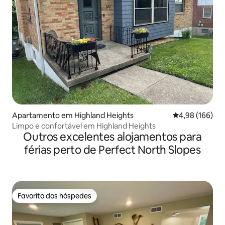
Apartamento em Highland Heights
Classificação m
4,98 (166)
Limpo e confortável em Highland Heights
Outros excelentes alojamentos para
férias perto de Perfect North Slopes
Favorito dos hóspedes
Favorito dos hóspedes