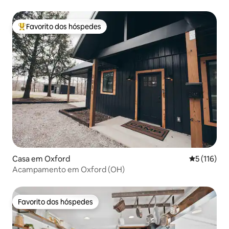
Favorito dos hóspedes
Favoritos dos hóspedes mais apreciados
Casa em Oxford
Classificaç
5 (116)
Acampamento em Oxford (OH)
Favorito dos hóspedes
Favorito dos hóspedes