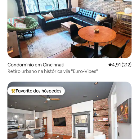
Condomínio em Cincinnati
Classificação 
4,91 (212)
Retiro urbano na histórica vila "Euro-Vibes"
Favorito dos hóspedes
Favoritos dos hóspedes mais apreciados