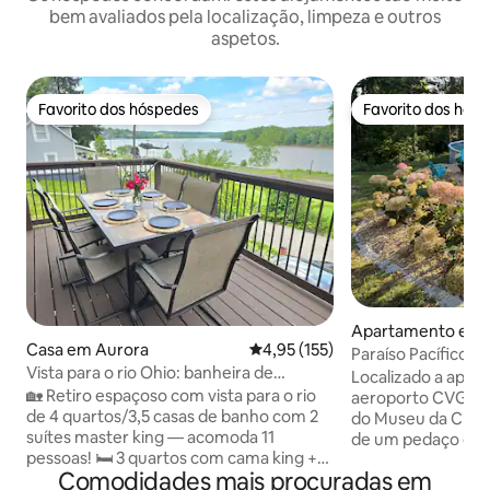
bem avaliados pela localização, limpeza e outros
aspetos.
Favorito dos hóspedes
Favorito dos hós
Favorito dos hóspedes
Favorito dos hós
Apartamento em 
Casa em Aurora
Classificação média de 4,95 em 5
4,95 (155)
Paraíso Pacífico F
Vista para o rio Ohio: banheira de
Banheira de
Localizado a apen
hidromassagem perto do Creation
🏡 Retiro espaçoso com vista para o rio
Hidromassagem/P
aeroporto CVG, Pe
Museum & Ark
de 4 quartos/3,5 casas de banho com 2
do Museu da Criaç
suítes master king — acomoda 11
de um pedaço de I
pessoas! 🛏️ 3 quartos com cama king +
apartamento de 2 
Comodidades mais procuradas em
um divertido quarto com beliches para
um longo dia a exp