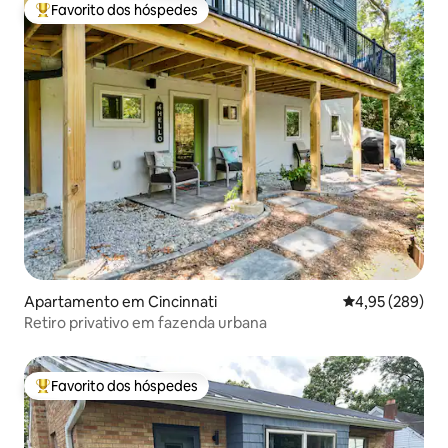
Favorito dos hóspedes
Favoritos dos hóspedes mais apreciados
Apartamento em Cincinnati
Classificação m
4,95 (289)
Retiro privativo em fazenda urbana
Favorito dos hóspedes
Favoritos dos hóspedes mais apreciados