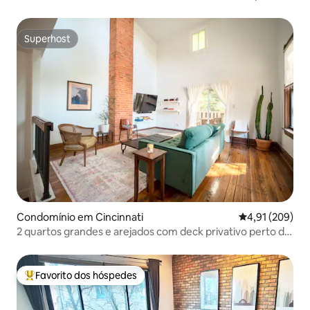
Superhost
Superhost
Condomínio em Cincinnati
Classificação 
4,91 (209)
2 quartos grandes e arejados com deck privativo perto de
OTR/UC/Downtown!
Favorito dos hóspedes
Favoritos dos hóspedes mais apreciados