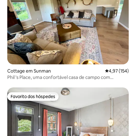
Cottage em Sunman
Classificação 
4,97 (154)
Phil 's Place, uma confortável casa de campo com
banheira de hidromassagem
Favorito dos hóspedes
Favorito dos hóspedes