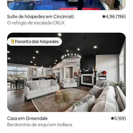
Suíte de hóspedes em Cincinnati
Classificação m
4,96 (196)
O refúgio de escalada CRUX
Favorito dos hóspedes
Favoritos dos hóspedes mais apreciados
Casa em Greendale
Classifica
5 (69)
Bardomínio de esqui em Indiana