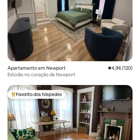
Apartamento em Newport
Classificação 
4,96 (120)
Estúdio no coração de Newport
Favorito dos hóspedes
Favoritos dos hóspedes mais apreciados