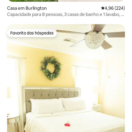
Casa em Burlington
Classificação m
4,96 (224)
Capacidade para 8 pessoas, 3 casas de banho e 1 lavabo, 2
camas king size, restaurantes nas proximidades
Favorito dos hóspedes
Favorito dos hóspedes