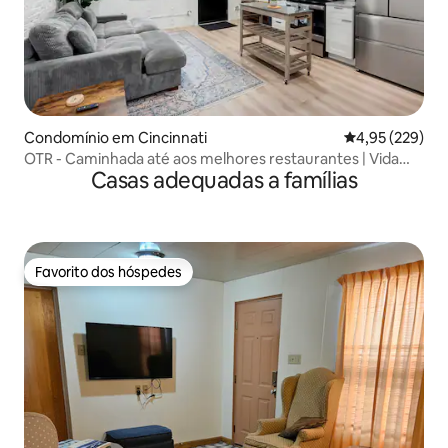
Condomínio em Cincinnati
Classificação m
4,95 (229)
OTR - Caminhada até aos melhores restaurantes | Vida
Casas adequadas a famílias
vibrante
Favorito dos hóspedes
Favorito dos hóspedes