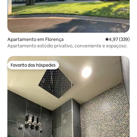
Apartamento em Florença
Classificação m
4,97 (339)
Apartamento estúdio privativo, conveniente e espaçoso.
Favorito dos hóspedes
Favorito dos hóspedes