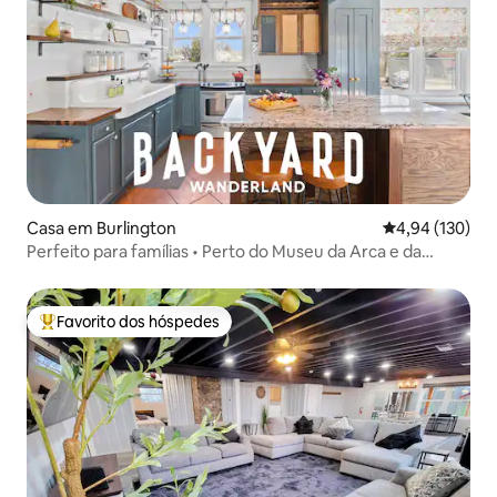
Casa em Burlington
Classificação 
4,94 (130)
Perfeito para famílias • Perto do Museu da Arca e da
Criação
Favorito dos hóspedes
Favoritos dos hóspedes mais apreciados