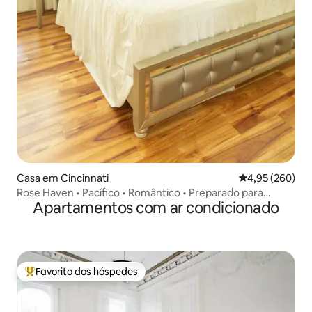
Casa em Cincinnati
Classificação m
4,95 (260)
Rose Haven • Pacífico • Romântico • Preparado para
Apartamentos com ar condicionado
famílias
Favorito dos hóspedes
Favoritos dos hóspedes mais apreciados