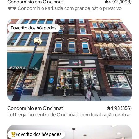
Condomínio em Cincinnati
Classificação mé
4,92 (1093)
♥♥ Condomínio Parkside com grande pátio privativo
Favorito dos hóspedes
Favorito dos hóspedes
Condomínio em Cincinnati
Classificação m
4,93 (356)
Loft legal no centro de Cincinnati, com localização central!
Favorito dos hóspedes
Favoritos dos hóspedes mais apreciados