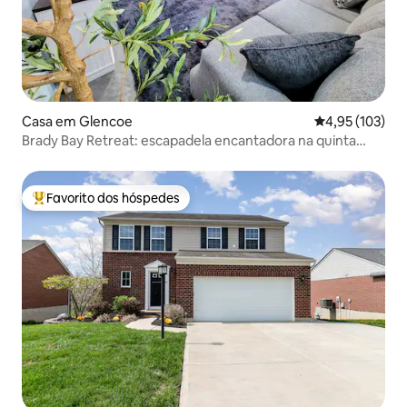
Casa em Glencoe
Classificação 
4,95 (103)
Brady Bay Retreat: escapadela encantadora na quinta
perto de Ark
Favorito dos hóspedes
Favoritos dos hóspedes mais apreciados