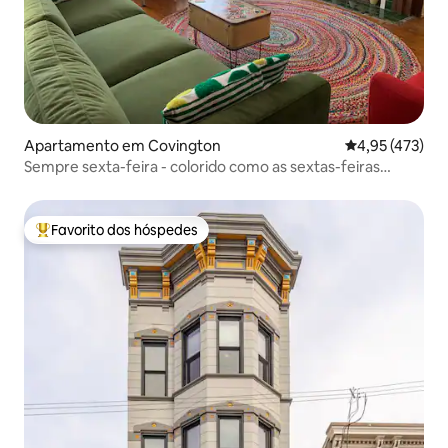
Apartamento em Covington
Classificação 
4,95 (473)
Sempre sexta-feira - colorido como as sextas-feiras
devem ser!
Favorito dos hóspedes
Favoritos dos hóspedes mais apreciados