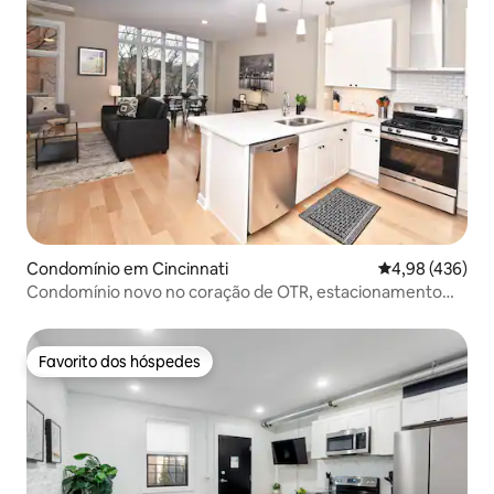
Condomínio em Cincinnati
Classificação m
4,98 (436)
Condomínio novo no coração de OTR, estacionamento
incluído!
Favorito dos hóspedes
Favorito dos hóspedes