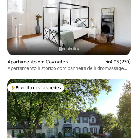
Apartamento em Covington
Classificação m
4,95 (270)
Apartamento histórico com banheira de hidromassagem
e carregador de veículo elétrico, a uma curta distância a
pé de Down
Favorito dos hóspedes
Favoritos dos hóspedes mais apreciados