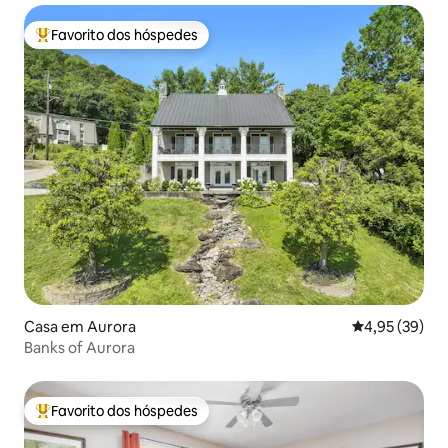
Favorito dos hóspedes
Favoritos dos hóspedes mais apreciados
Casa em Aurora
Classificação
4,95 (39)
Banks of Aurora
Favorito dos hóspedes
Favoritos dos hóspedes mais apreciados