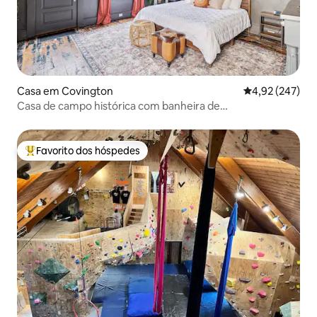
Casa em Covington
Classificação m
4,92 (247)
Casa de campo histórica com banheira de
hidromassagem, a uma curta distância a pé da
MainStrasse
Favorito dos hóspedes
Favoritos dos hóspedes mais apreciados