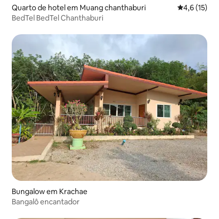
Quarto de hotel em Muang chanthaburi
Classificaçã
4,6 (15)
BedTel BedTel Chanthaburi
Bungalow em Krachae
Bangalô encantador