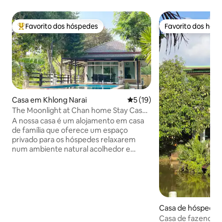
Favorito dos hóspedes
Favorito dos hós
Favoritos dos hóspedes mais apreciados
Favorito dos hós
Casa em Khlong Narai
Classificação média de 5 em
5 (19)
The Moonlight at Chan home Stay Casa
à beira do canal
A nossa casa é um alojamento em casa
de família que oferece um espaço
privado para os hóspedes relaxarem
num ambiente natural acolhedor e
tranquilo, como se estivessem a visitar a
casa de um amigo. O alojamento é uma
pequena casa com 1 quarto com uma
cama king size confortável, uma casa de
banho privativa, uma área húmida e seca
e 1 sala de estar com um sofá-cama.
Casa de hóspedes
Tanto o quarto como a sala de estar têm
ai
Casa de fazenda t