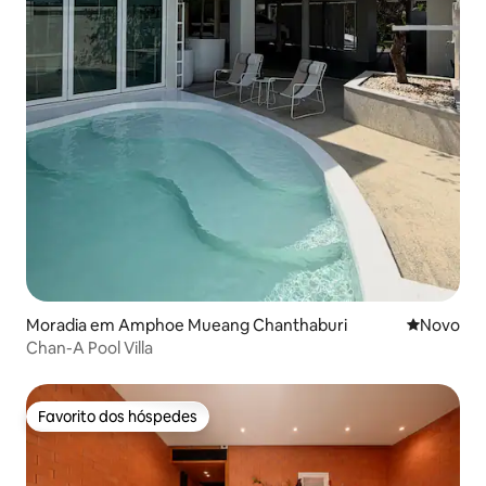
Moradia em Amphoe Mueang Chanthaburi
Novo aloj
Novo
Chan-A Pool Villa
Favorito dos hóspedes
Favorito dos hóspedes