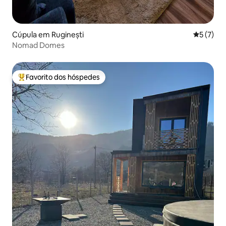
Cúpula em Ruginești
Classific
5 (7)
Nomad Domes
Favorito dos hóspedes
Favoritos dos hóspedes mais apreciados