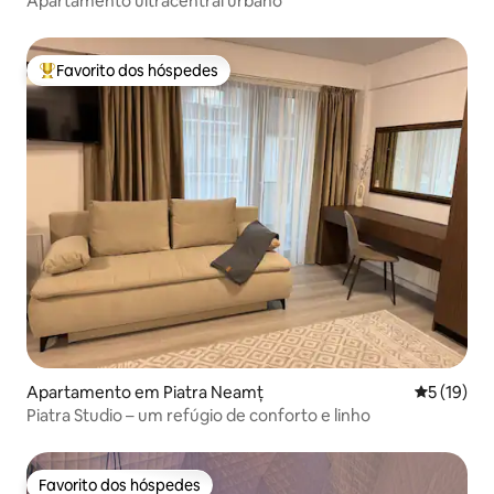
Apartamento ultracentral urbano
Favorito dos hóspedes
Favoritos dos hóspedes mais apreciados
Apartamento em Piatra Neamț
Classifica
5 (19)
Piatra Studio – um refúgio de conforto e linho
Favorito dos hóspedes