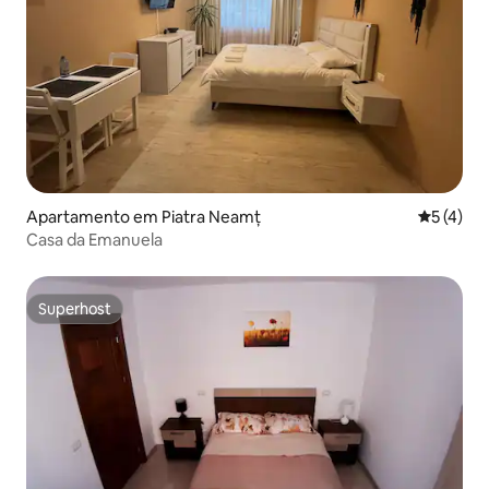
Apartamento em Piatra Neamț
Classific
5 (4)
Casa da Emanuela
Superhost
Superhost