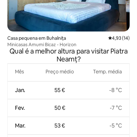
Casa pequena em Buhalnița
Classificação
4,93 (14)
Minicasas Amumi Bicaz - Horizon
Qual é a melhor altura para visitar Piatra
Neamț?
Mês
Preço médio
Temp. média
Jan.
55 €
-8 °C
Fev.
50 €
-7 °C
Mar.
53 €
-5 °C