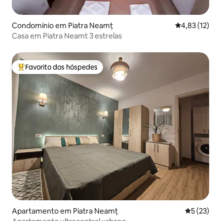
Condomínio em Piatra Neamț
Classificação
4,83 (12)
Casa em Piatra Neamt 3 estrelas
Favorito dos hóspedes
Favoritos dos hóspedes mais apreciados
Apartamento em Piatra Neamț
Classifica
5 (23)