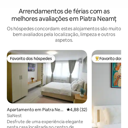
Arrendamentos de férias com as
melhores avaliações em Piatra Neamț
Os hóspedes concordam: estes alojamentos são muito
bem avaliados pela localização, limpeza e outros
aspetos.
Favorito dos hóspedes
Favorito dos h
Favorito dos hóspedes
Favoritos dos hó
Apartamento em Piatra Nea
Classificação média de 4,88 em 
4,88 (32)
mț
SiaNest
Desfrute de uma experiência elegante
nesta casa localizada no centro de