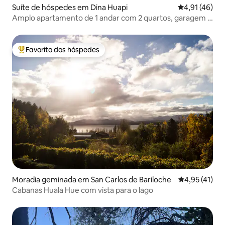
Suíte de hóspedes em Dina Huapi
Classificação
4,91 (46)
Amplo apartamento de 1 andar com 2 quartos, garagem e
churrasqueira
Favorito dos hóspedes
Favoritos dos hóspedes mais apreciados
Moradia geminada em San Carlos de Bariloche
Classificação
4,95 (41)
Cabanas Huala Hue com vista para o lago