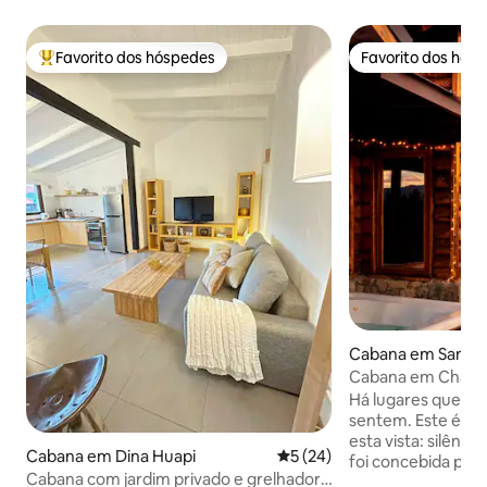
Favorito dos hóspedes
Favorito dos hós
Favoritos dos hóspedes mais apreciados
Favorito dos hós
Cabana em San Mar
es
Cabana em Chapel
melhores vistas
Há lugares que se 
sentem. Este é um deles. 
esta vista: silênci
Cabana em Dina Huapi
Classificação média de 5 em 
5 (24)
foi concebida para
Cabana com jardim privado e grelhador.
desfrutar. Grandes