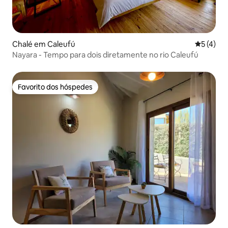
Chalé em Caleufú
Classific
5 (4)
Nayara - Tempo para dois diretamente no rio Caleufú
Favorito dos hóspedes
Favorito dos hóspedes