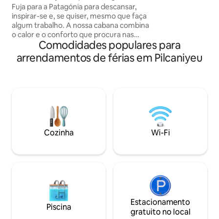
Coirones 1
Fuja para a Patagónia para descansar,
paisagem; ambien
inspirar-se e, se quiser, mesmo que faça
acolhedores e con
algum trabalho. A nossa cabana combina
ficar. No Chapelco
o calor e o conforto que procura nas
rodeada pela natureza. Lá
Comodidades populares para
férias com Wi-Fi rápido e um espaço
Patagónia no seu e
acolhedor para aqueles que precisam de
um refúgio simples
arrendamentos de férias em Pilcaniyeu
se manter ligados. Rodeado pela
para desligar sem 
natureza, perto de montanhas cobertas
qualidade. Porque o verdadeiro luxo é
de neve e com o silêncio perfeito para
aquilo de que já nã
ler, escrever ou simplesmente relaxar.
Ideal para casais, aventureiros
descontraídos ou qualquer pessoa que
procure inspiração - a poucos minutos
de Bariloche, mas imerso em paz total.
Cozinha
Wi-Fi
Estacionamento
Piscina
gratuito no local