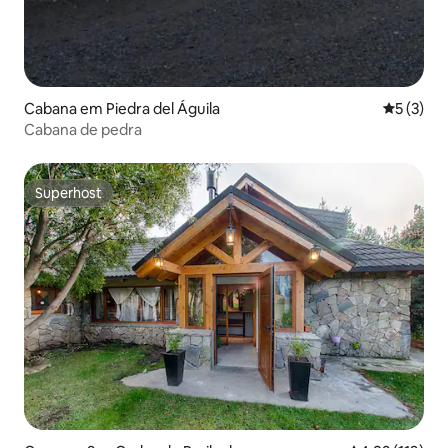
Cabana em Piedra del Águila
Classific
5 (3)
Cabana de pedra
Superhost
Superhost