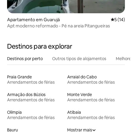
Apartamento em Guarujá
Classifica
5 (14)
Apt moderno reformado - Pé na areia Pitangueiras
Destinos para explorar
Destinos por perto
Outros tipos de alojamentos
Melhores
Praia Grande
Arraial do Cabo
Arrendamentos de férias
Arrendamentos de férias
Armação dos Búzios
Monte Verde
Arrendamentos de férias
Arrendamentos de férias
Olímpia
Atibaia
Arrendamentos de férias
Arrendamentos de férias
Bauru
Mostrar mais