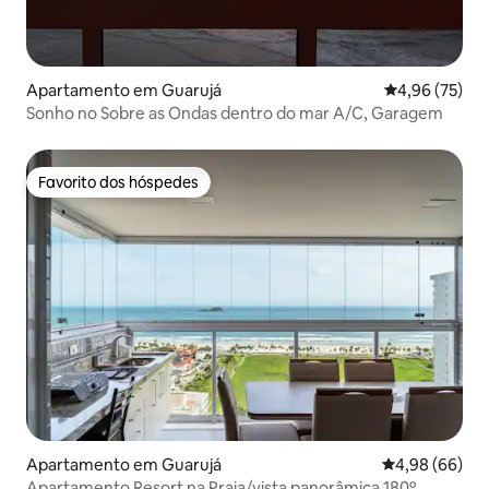
Apartamento em Guarujá
Classificação
4,96 (75)
Sonho no Sobre as Ondas dentro do mar A/C, Garagem
Favorito dos hóspedes
Favorito dos hóspedes
Apartamento em Guarujá
Classificação 
4,98 (66)
Apartamento Resort na Praia/vista panorâmica 180º