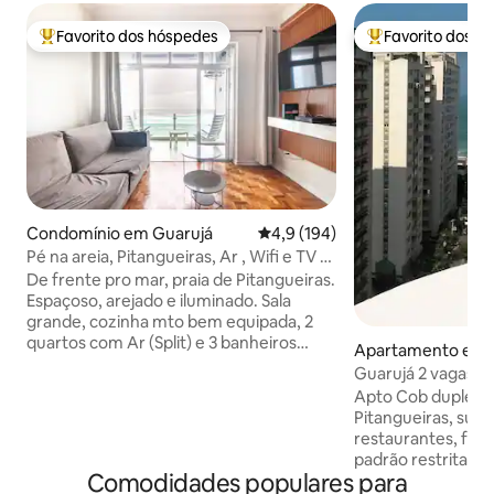
Favorito dos hóspedes
Favorito dos h
Favoritos dos hóspedes mais apreciados
Favoritos dos hó
Condomínio em Guarujá
Classificação média de 4,9 em 5
4,9 (194)
Pé na areia, Pitangueiras, Ar , Wifi e TV a
cabo.
De frente pro mar, praia de Pitangueiras.
Espaçoso, arejado e iluminado. Sala
grande, cozinha mto bem equipada, 2
quartos com Ar (Split) e 3 banheiros
Apartamento em 
sendo 1 na suíte. TV LED com NET e
Guarujá 2 vagas, 3 
ótimo pacote de canais, wi-fi rapido e
cobertura,churras
Apto Cob duplex a
Netflix (faça seu login) Possui janelas c/
Pitangueiras, superm., padarias,
rede de proteção (menos na sacada). O
restaurantes, farmáci
prédio possui serviço de guarda-sol e
padrão restritamen
temos 01 vaga de garagem coberta. É
Comodidades populares para
com ar condic., va
possível alugar outras. Ocupação