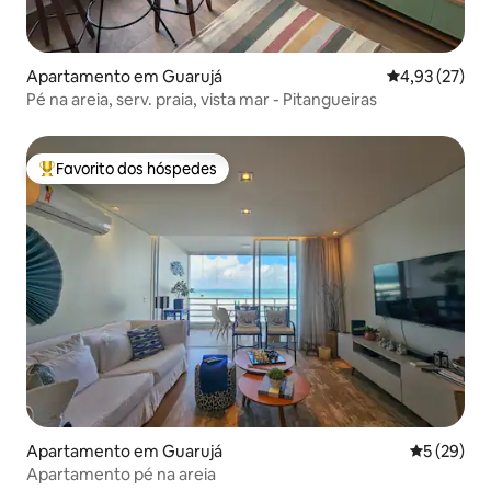
Apartamento em Guarujá
Classificação
4,93 (27)
Pé na areia, serv. praia, vista mar - Pitangueiras
Favorito dos hóspedes
Favoritos dos hóspedes mais apreciados
Apartamento em Guarujá
Classifica
5 (29)
Apartamento pé na areia