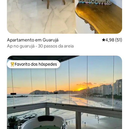
Apartamento em Guarujá
Classificação
4,98 (51)
Ap no guarujá - 30 passos da areia
Favorito dos hóspedes
Favoritos dos hóspedes mais apreciados