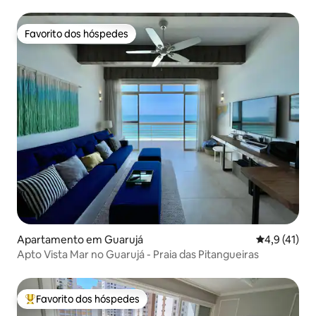
Favorito dos hóspedes
Favorito dos hóspedes
Apartamento em Guarujá
Classificaçã
4,9 (41)
Apto Vista Mar no Guarujá - Praia das Pitangueiras
Favorito dos hóspedes
Favoritos dos hóspedes mais apreciados