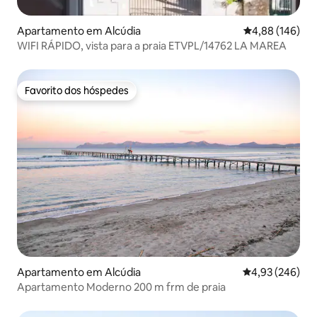
Apartamento em Alcúdia
Classificação m
4,88 (146)
WIFI RÁPIDO, vista para a praia ETVPL/14762 LA MAREA
Favorito dos hóspedes
Favorito dos hóspedes
Apartamento em Alcúdia
Classificação m
4,93 (246)
Apartamento Moderno 200 m frm de praia