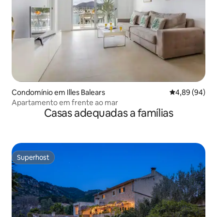
Condomínio em Illes Balears
Classificação 
4,89 (94)
Apartamento em frente ao mar
Casas adequadas a famílias
Superhost
Superhost