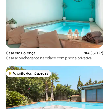
Casa em Pollença
Classificação 
4,85 (122)
Casa aconchegante na cidade com piscina privativa
Favorito dos hóspedes
Favoritos dos hóspedes mais apreciados