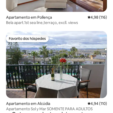
Apartamento em Pollença
Classificação 
4,98 (116)
Bela apart.1st sea line,terraço, excll. views
Favorito dos hóspedes
Favorito dos hóspedes
Apartamento em Alcúdia
Classificação 
4,94 (110)
Apartamento Sol y Mar SOMENTE PARA ADULTOS