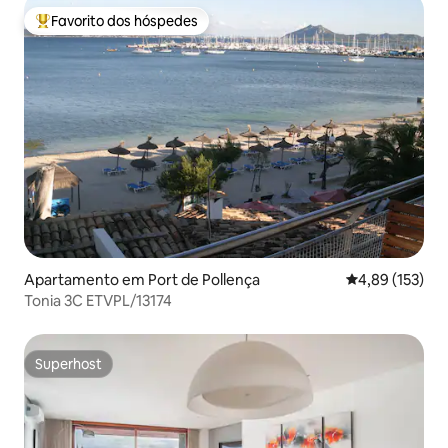
Favorito dos hóspedes
Favoritos dos hóspedes mais apreciados
Apartamento em Port de Pollença
Classificação 
4,89 (153)
Tonia 3C ETVPL/13174
Superhost
Superhost