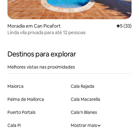
Moradia em Can Picafort
Classifica
5 (33)
Linda vila privada para até 12 pessoas
Destinos para explorar
Melhores vistas nas proximidades
Maiorca
Cala Rajada
Palma de Mallorca
Cala Macarella
Puerto Portals
Cala'n Blanes
Cala Pi
Mostrar mais