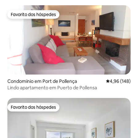
Favorito dos hóspedes
Favorito dos hóspedes
Condomínio em Port de Pollença
Classificação m
4,96 (148)
Lindo apartamento em Puerto de Pollensa
Favorito dos hóspedes
Favorito dos hóspedes