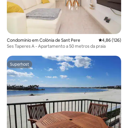
Condomínio em Colònia de Sant Pere
Classificação 
4,86 (126)
Ses Taperes A - Apartamento a 50 metros da praia
Superhost
Superhost