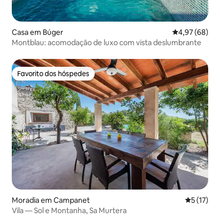
Casa em Búger
Classificação 
4,97 (68)
Montblau: acomodação de luxo com vista deslumbrante
Favorito dos hóspedes
Favorito dos hóspedes
Moradia em Campanet
Classifica
5 (17)
Vila — Sol e Montanha, Sa Murtera