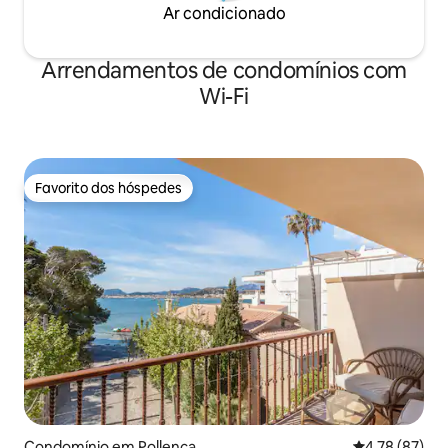
Ar condicionado
Arrendamentos de condomínios com
Wi-Fi
Favorito dos hóspedes
Favorito dos hóspedes
Condomínio em Pollença
Classificação
4,78 (87)