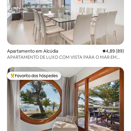
Apartamento em Alcúdia
Classificação 
4,89 (89)
APARTAMENTO DE LUXO COM VISTA PARA O MAR EM
PUERTO DE ALCUDIA
Favorito dos hóspedes
Favoritos dos hóspedes mais apreciados