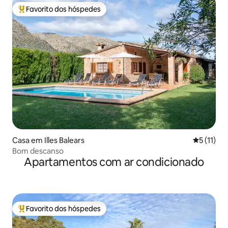
Favorito dos hóspedes
Favoritos dos hóspedes mais apreciados
Casa em Illes Balears
Classifica
5 (11)
Bom descanso
Apartamentos com ar condicionado
Favorito dos hóspedes
Favoritos dos hóspedes mais apreciados