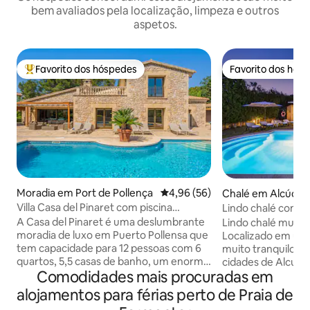
bem avaliados pela localização, limpeza e outros
aspetos.
Favorito dos hóspedes
Favorito dos hós
Favoritos dos hóspedes mais apreciados
Favorito dos hós
Moradia em Port de Pollença
Classificação média de 4,96 em 
4,96 (56)
Chalé em Alcúdia
Villa Casa del Pinaret com piscina
Lindo chalé com p
privada.
Wi-Fi
A Casa del Pinaret é uma deslumbrante
Lindo chalé muito
moradia de luxo em Puerto Pollensa que
Localizado em uma
tem capacidade para 12 pessoas com 6
muito tranquilo e 
quartos, 5,5 casas de banho, um enorme
cidades de Alcudia e Poll
Comodidades mais procuradas em
jardim e área de terraço, uma grande
famílias com e sem
piscina privada que pode ser aquecida
que gostam de des
alojamentos para férias perto de Praia de
(opcional), uma banheira de
bicicleta. Tem tudo o que você precisa