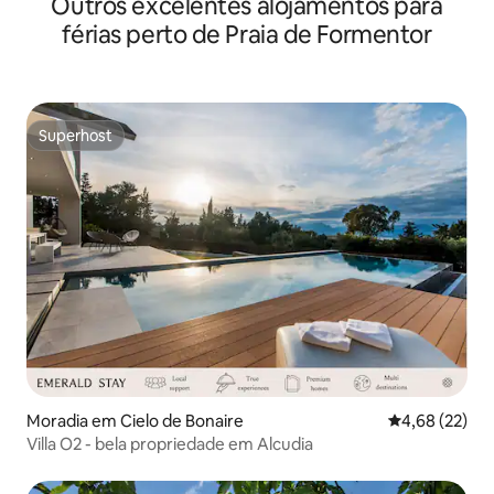
Outros excelentes alojamentos para
férias perto de Praia de Formentor
Superhost
Superhost
Moradia em Cielo de Bonaire
Classificação
4,68 (22)
Villa O2 - bela propriedade em Alcudia