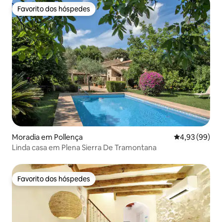
Favorito dos hóspedes
Favorito dos hóspedes
Moradia em Pollença
Classificação 
4,93 (99)
Linda casa em Plena Sierra De Tramontana
Favorito dos hóspedes
Favorito dos hóspedes