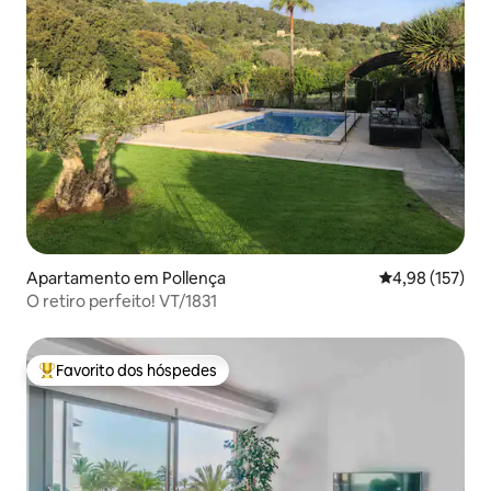
Apartamento em Pollença
Classificação 
4,98 (157)
O retiro perfeito! VT/1831
Favorito dos hóspedes
Favoritos dos hóspedes mais apreciados