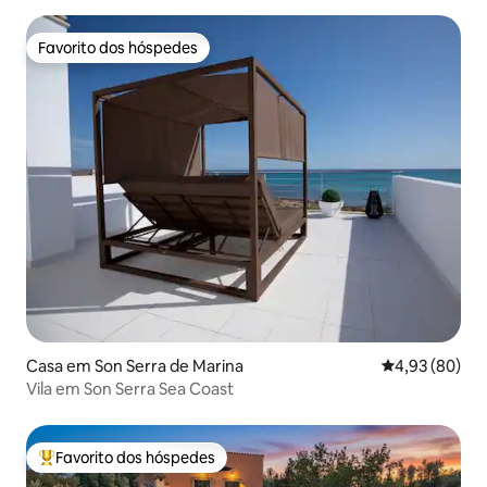
Favorito dos hóspedes
Favorito dos hóspedes
Casa em Son Serra de Marina
Classificação 
4,93 (80)
Vila em Son Serra Sea Coast
Favorito dos hóspedes
Favoritos dos hóspedes mais apreciados