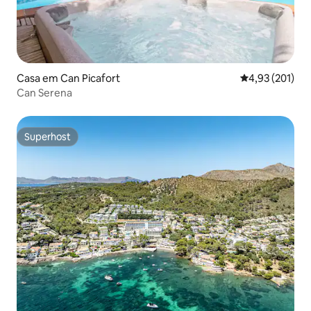
Casa em Can Picafort
Classificação 
4,93 (201)
Can Serena
Superhost
Superhost