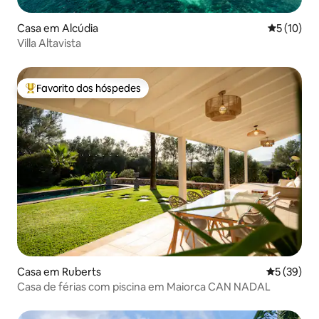
Casa em Alcúdia
Classifica
5 (10)
Villa Altavista
Favorito dos hóspedes
Favoritos dos hóspedes mais apreciados
Casa em Ruberts
Classifica
5 (39)
Casa de férias com piscina em Maiorca CAN NADAL