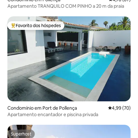
Apartamento TRANQUILO COM PINHO a 20 m da praia
Favorito dos hóspedes
Favoritos dos hóspedes mais apreciados
Condomínio em Port de Pollença
Classificação 
4,99 (70)
Apartamento encantador e piscina privada
Superhost
Superhost