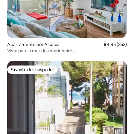
Apartamento em Alcúdia
Classificação 
4,95 (353)
Vista para o mar dos marinheiros
Favorito dos hóspedes
Favorito dos hóspedes