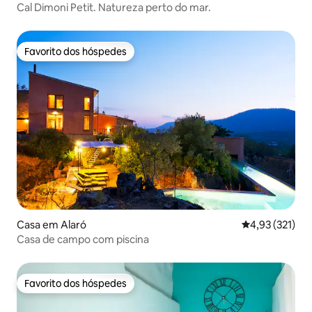
Cal Dimoni Petit. Natureza perto do mar.
Favorito dos hóspedes
Favorito dos hóspedes
Casa em Alaró
Classificação 
4,93 (321)
Casa de campo com piscina
Favorito dos hóspedes
Favorito dos hóspedes