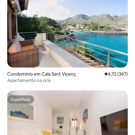
Condomínio em Cala Sant Vicenç
Classificação 
4,72 (347)
Apartamento na orla
Superhost
Superhost