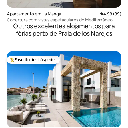
Apartamento em La Manga
Classificação 
4,99 (99)
Cobertura com vistas espetaculares do Mediterrâneo
Outros excelentes alojamentos para
Veneziol
férias perto de Praia de los Narejos
Favorito dos hóspedes
Favoritos dos hóspedes mais apreciados