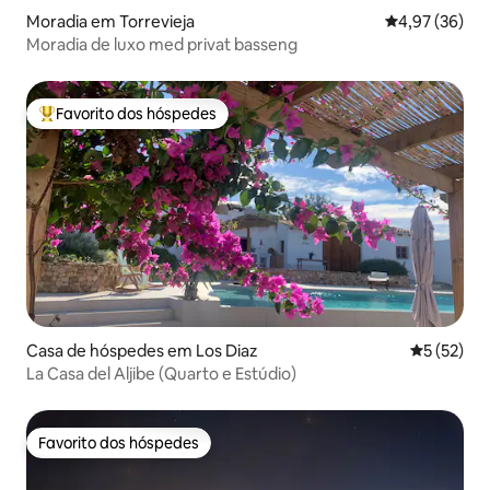
Moradia em Torrevieja
Classificação
4,97 (36)
Moradia de luxo med privat basseng
Favorito dos hóspedes
Favoritos dos hóspedes mais apreciados
Casa de hóspedes em Los Diaz
Classifica
5 (52)
La Casa del Aljibe (Quarto e Estúdio)
Favorito dos hóspedes
Favorito dos hóspedes