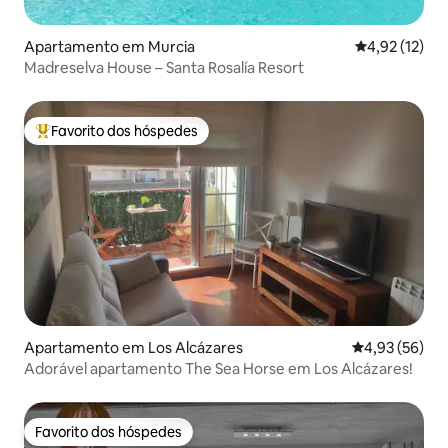
Apartamento em Murcia
Classificação
4,92 (12)
Madreselva House – Santa Rosalía Resort
Favorito dos hóspedes
Favoritos dos hóspedes mais apreciados
Apartamento em Los Alcázares
Classificação
4,93 (56)
Adorável apartamento The Sea Horse em Los Alcázares!
Favorito dos hóspedes
Favorito dos hóspedes