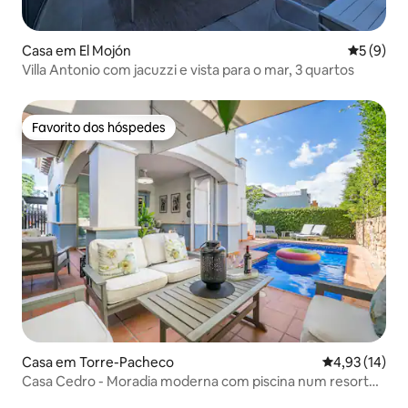
Casa em El Mojón
Classific
5 (9)
Villa Antonio com jacuzzi e vista para o mar, 3 quartos
Favorito dos hóspedes
Favorito dos hóspedes
Casa em Torre-Pacheco
Classificação
4,93 (14)
Casa Cedro - Moradia moderna com piscina num resort
de golfe