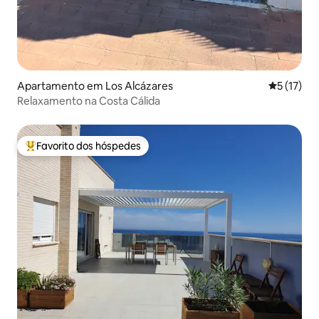
Apartamento em Los Alcázares
Classifica
5 (17)
Relaxamento na Costa Cálida
Favorito dos hóspedes
Favoritos dos hóspedes mais apreciados