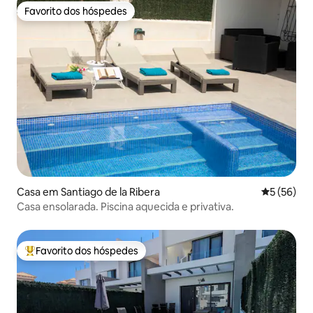
Favorito dos hóspedes
Favorito dos hóspedes
Casa em Santiago de la Ribera
Classifica
5 (56)
Casa ensolarada. Piscina aquecida e privativa.
Favorito dos hóspedes
Favoritos dos hóspedes mais apreciados