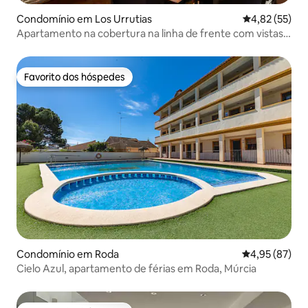
Condomínio em Los Urrutias
Classificação
4,82 (55)
Apartamento na cobertura na linha de frente com vistas
incríveis
Favorito dos hóspedes
Favorito dos hóspedes
Condomínio em Roda
Classificação
4,95 (87)
Cielo Azul, apartamento de férias em Roda, Múrcia