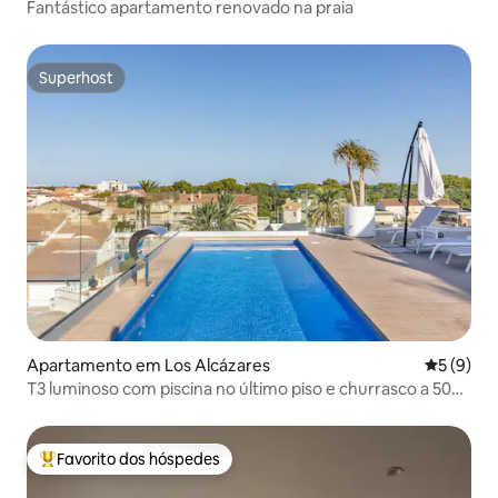
Fantástico apartamento renovado na praia
Superhost
Superhost
Apartamento em Los Alcázares
Classific
5 (9)
T3 luminoso com piscina no último piso e churrasco a 500
m da praia
Favorito dos hóspedes
Favoritos dos hóspedes mais apreciados