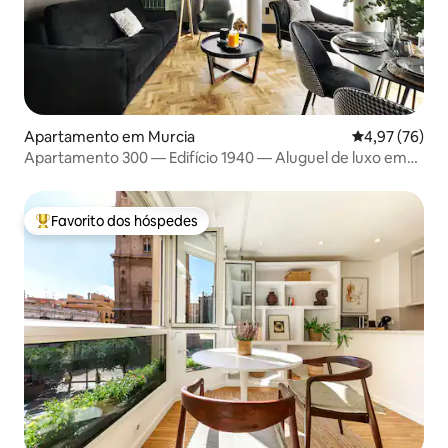
Apartamento em Murcia
Classificação
4,97 (76)
Apartamento 300 — Edifício 1940 — Aluguel de luxo em
Múrcia
Favorito dos hóspedes
Favoritos dos hóspedes mais apreciados