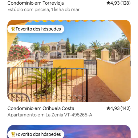
Condomínio em Torrevieja
Classificação 
4,93 (128)
Estúdio com piscina, 1 linha do mar
Favorito dos hóspedes
Favoritos dos hóspedes mais apreciados
Condomínio em Orihuela Costa
Classificação 
4,93 (142)
Apartamento em La Zenia VT-495265-A
Favorito dos hóspedes
Favoritos dos hóspedes mais apreciados