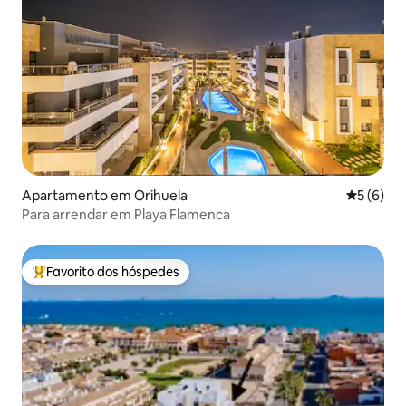
Apartamento em Orihuela
Classific
5 (6)
Para arrendar em Playa Flamenca
Favorito dos hóspedes
Favoritos dos hóspedes mais apreciados