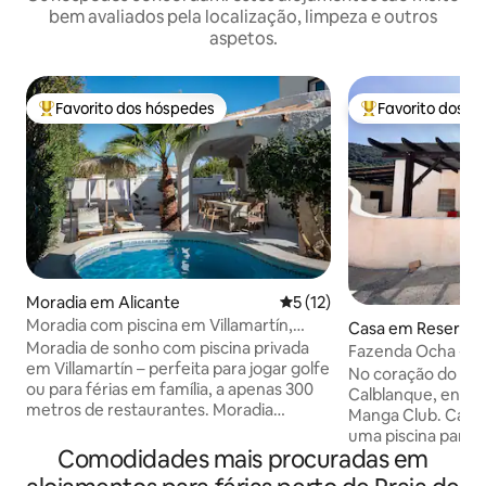
bem avaliados pela localização, limpeza e outros
aspetos.
Favorito dos hóspedes
Favorito dos h
Favoritos dos hóspedes mais apreciados
Favoritos dos hó
Moradia em Alicante
Classificação média de 5 em
5 (12)
Moradia com piscina em Villamartín,
Casa em Reserva n
perto de campos de golfe e de La Zenia
Moradia de sonho com piscina privada
calblanque , Los B
Fazenda Ocha - La
em Villamartín – perfeita para jogar golfe
artagena
Calblanque
No coração do Par
ou para férias em família, a apenas 300
Calblanque, entre 
metros de restaurantes. Moradia
Manga Club. Casa de estilo Ibiza com
independente numa rua tranquila. 4
uma piscina partil
quartos e 2 casas de banho tornam a
Comodidades mais procuradas em
Numa antiga propr
casa ideal para casais, famílias ou viagens
pela natureza, a 2