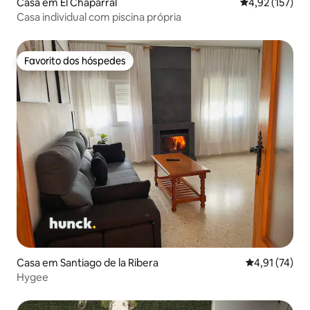
Casa em El Chaparral
Classificação 
4,92 (157)
Casa individual com piscina própria
Favorito dos hóspedes
Favorito dos hóspedes
Casa em Santiago de la Ribera
Classificação
4,91 (74)
Hygee