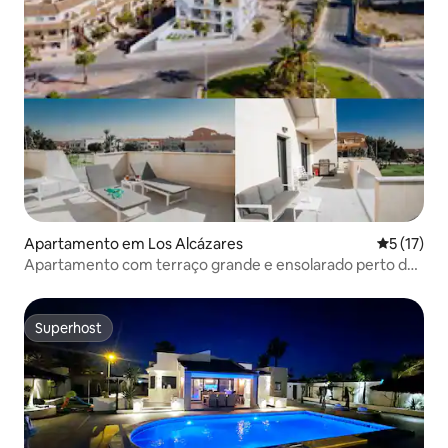
Apartamento em Los Alcázares
Classifica
5 (17)
Apartamento com terraço grande e ensolarado perto da
praia
Superhost
Superhost