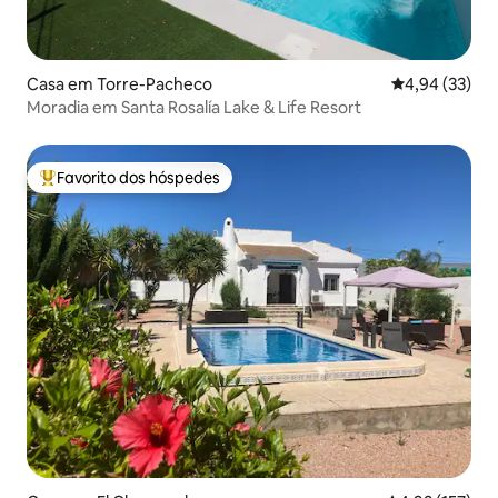
Casa em Torre-Pacheco
Classificação
4,94 (33)
Moradia em Santa Rosalía Lake & Life Resort
Favorito dos hóspedes
Favoritos dos hóspedes mais apreciados