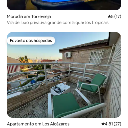
Moradia em Torrevieja
Classifica
5 (17)
Vila de luxo privativa grande com 5 quartos tropicais
Favorito dos hóspedes
Favorito dos hóspedes
Apartamento em Los Alcázares
Classificação
4,81 (27)