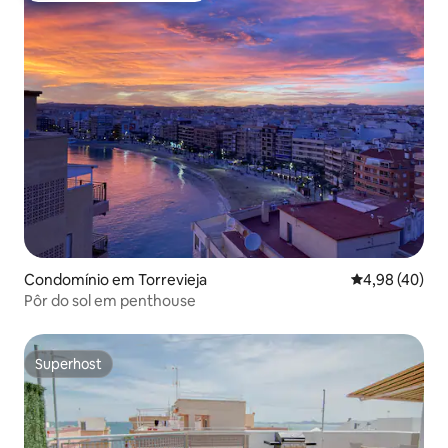
Condomínio em Torrevieja
Classificação 
4,98 (40)
Pôr do sol em penthouse
Superhost
Superhost