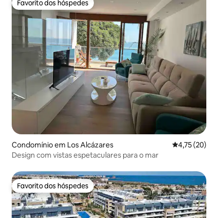
Favorito dos hóspedes
Favorito dos hóspedes
Condomínio em Los Alcázares
Classificação
4,75 (20)
Design com vistas espetaculares para o mar
Favorito dos hóspedes
Favorito dos hóspedes