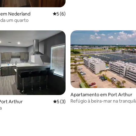
 em Nederland
Classificação média de 5 em 5 estrelas, 
5 (6)
oda um quarto
Apartamento em Port Arthur
Refúgio à beira-mar na tranquil
ort Arthur
Classificação média de 5 em 5 estrelas, 
5 (3)
Island
a