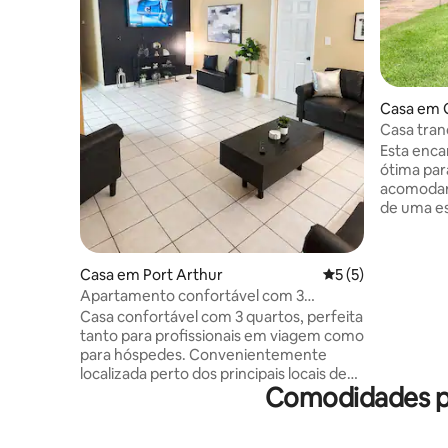
Casa em 
Casa tran
Fi em Gro
Esta enca
ótima par
acomodar 
de uma es
têm acess
máquina d
longa ent
Casa em Port Arthur
Classificação médi
5 (5)
veículo(s
Apartamento confortável com 3
precisa pa
quartos, lareira exterior no quintal e
Casa confortável com 3 quartos, perfeita
acolhedor
estacionamento
tanto para profissionais em viagem como
essenciai
para hóspedes. Convenientemente
ondas, ge
localizada perto dos principais locais de
camas quee
Comodidades po
trabalho, zonas industriais e estradas
estar com 
principais, para facilitar as deslocações.
com assin
Desfrute de Wi-Fi rápido, uma cozinha