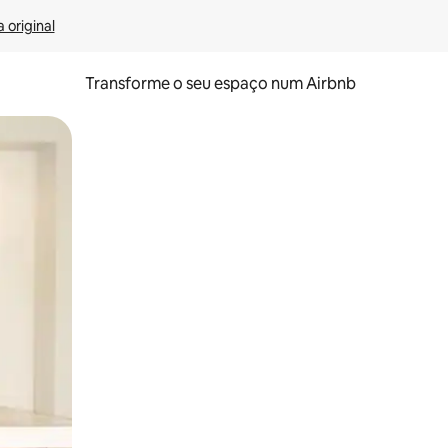
 original
Transforme o seu espaço num Airbnb
tos de toque ou deslize.