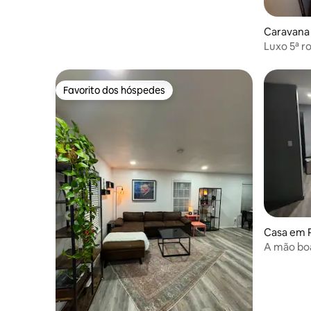
Caravana
Luxo 5ª r
Favorito dos hóspedes
Favorito dos hóspedes
Casa em P
A mão bo