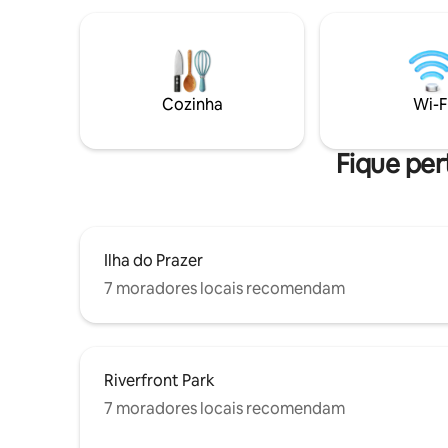
totalmente equipada, máquina de
lavar/secar roupa e estacionamento
gratuito. Check-in autónomo para uma
chegada flexível. Camas confortáveis
com lençóis limpos. Relaxe após um
longo dia no pátio privado com lareira
Cozinha
Wi-F
exterior. Ideal para estadias prolongadas,
trabalhadores, famílias ou pequenos
grupos que procuram conforto e
Fique per
comodidade.
Ilha do Prazer
7 moradores locais recomendam
Riverfront Park
7 moradores locais recomendam