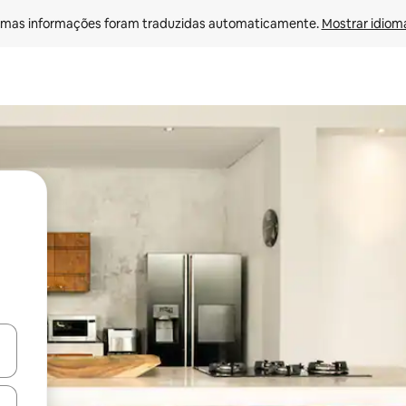
mas informações foram traduzidas automaticamente. 
Mostrar idioma
egue com as teclas de seta para cima e para baixo ou explore com ges