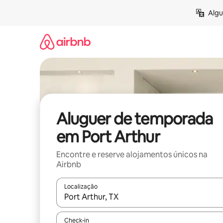
Saltar
Algu
para
o
conteúdo
Aluguer de temporada
em Port Arthur
Encontre e reserve alojamentos únicos na
Airbnb
Localização
Quando os resultados estiverem disponíveis, nav
Check-in