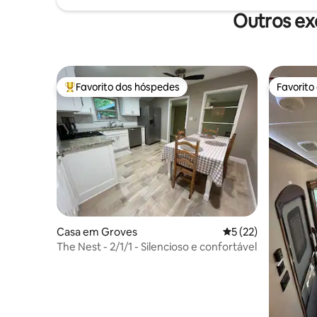
Outros ex
Favorito dos hóspedes
Favorito
Favoritos dos hóspedes mais apreciados
Favorito
Casa em Groves
Classificação média
5 (22)
The Nest - 2/1/1 - Silencioso e confortável