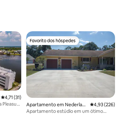
6avaliações
Favorito dos hóspedes
Favorito dos hóspedes
Classificação média de 4,71 em 5 estrelas, 31avaliações
4,71 (31)
a Pleasure
3avaliações
Apartamento em Nederlan
Classificação média de 
4,93 (226)
d
Apartamento estúdio em um ótimo
bairro!