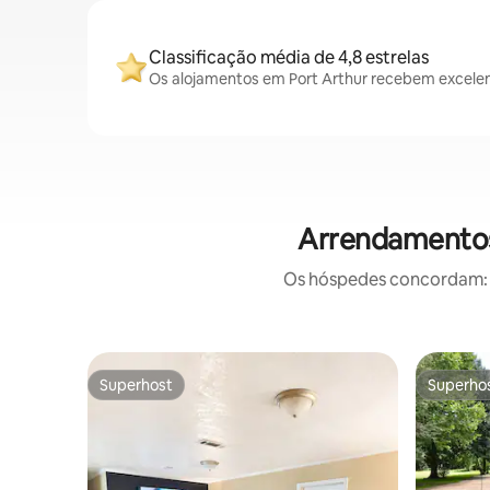
Classificação média de 4,8 estrelas
Os alojamentos em Port Arthur recebem excelen
Arrendamentos 
Os hóspedes concordam: e
Superhost
Superho
Superhost
Superho