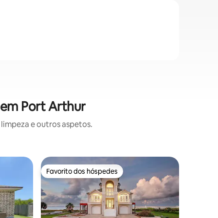
 em Port Arthur
limpeza e outros aspetos.
Cabana 
Favorito dos hóspedes
Favor
Favorito dos hóspedes
Favorit
Boudoir 
caiaques
Deslumbr
mar, con
e isolam
pedra de 