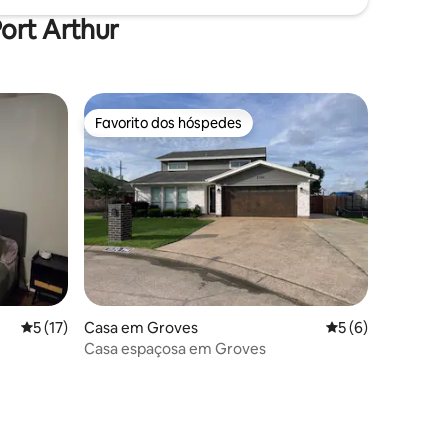
ort Arthur
Favorito dos hóspedes
Favorito dos hóspedes
Classificação média de 5 em 5 estrelas, 17avaliações
5 (17)
Casa em Groves
Classificação méd
5 (6)
Casa espaçosa em Groves