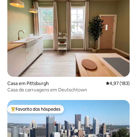
Casa em Pittsburgh
Classificação 
4,97 (183)
Casa de carruagens em Deutschtown
Favorito dos hóspedes
Favoritos dos hóspedes mais apreciados