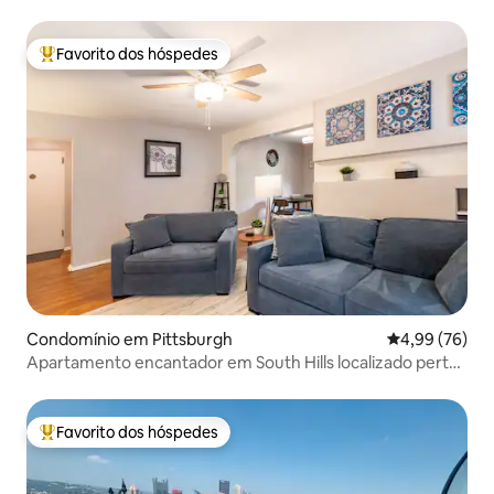
Shore
Favorito dos hóspedes
Favoritos dos hóspedes mais apreciados
Condomínio em Pittsburgh
Classificação 
4,99 (76)
Apartamento encantador em South Hills localizado perto
de parques
Favorito dos hóspedes
Favoritos dos hóspedes mais apreciados