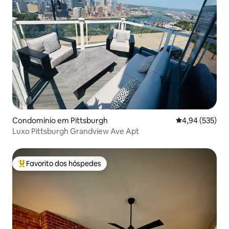
Condomínio em Pittsburgh
Classificação m
4,94 (535)
Luxo Pittsburgh Grandview Ave Apt
Favorito dos hóspedes
Favoritos dos hóspedes mais apreciados