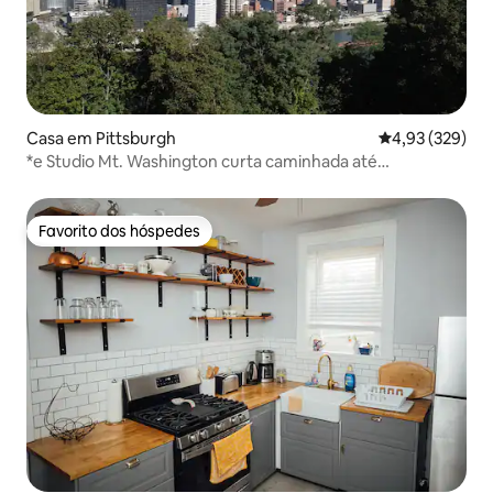
Casa em Pittsburgh
Classificação m
4,93 (329)
*e Studio Mt. Washington curta caminhada até
Grandview!*
Favorito dos hóspedes
Favorito dos hóspedes