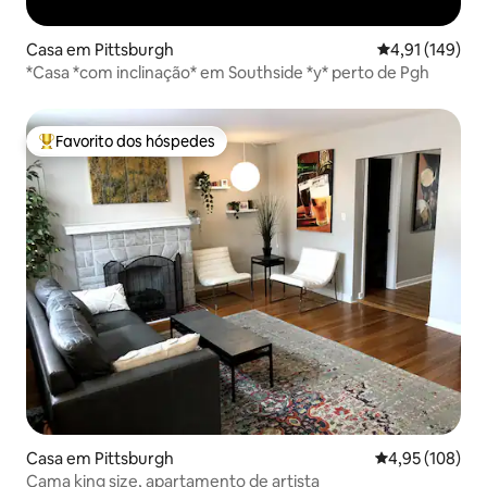
Casa em Pittsburgh
Classificação 
4,91 (149)
*Casa *com inclinação* em Southside *y* perto de Pgh
Favorito dos hóspedes
Favoritos dos hóspedes mais apreciados
Casa em Pittsburgh
Classificação 
4,95 (108)
Cama king size, apartamento de artista