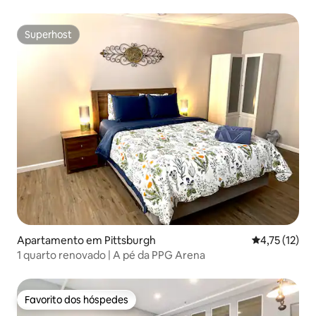
Superhost
Superhost
Apartamento em Pittsburgh
Classificação
4,75 (12)
1 quarto renovado | A pé da PPG Arena
Favorito dos hóspedes
Favorito dos hóspedes