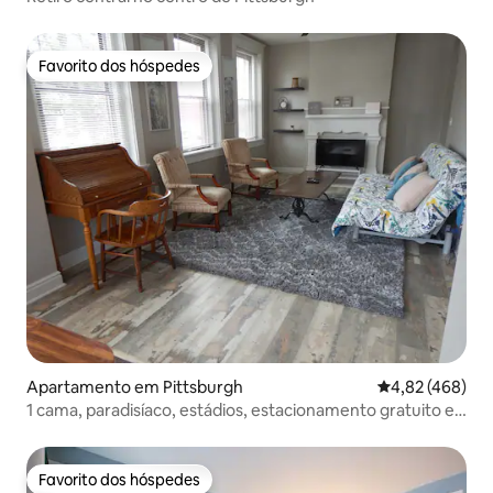
Favorito dos hóspedes
Favorito dos hóspedes
Apartamento em Pittsburgh
Classificação m
4,82 (468)
1 cama, paradisíaco, estádios, estacionamento gratuito e
animais de estimação OK
Favorito dos hóspedes
Favorito dos hóspedes