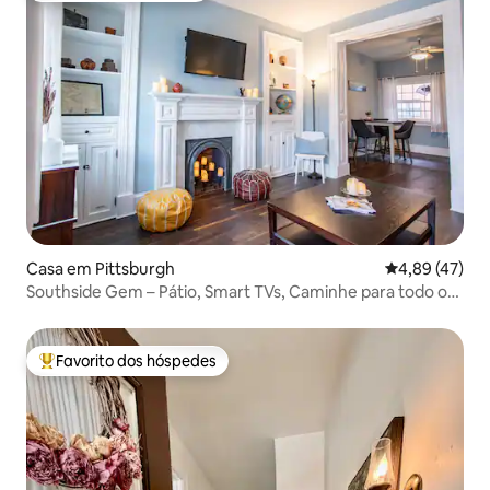
Casa em Pittsburgh
Classificação
4,89 (47)
Southside Gem – Pátio, Smart TVs, Caminhe para todo o
lado
Favorito dos hóspedes
Favoritos dos hóspedes mais apreciados