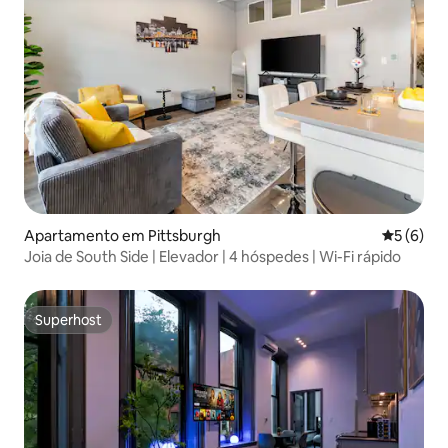
Apartamento em Pittsburgh
Classific
5 (6)
Joia de South Side | Elevador | 4 hóspedes | Wi-Fi rápido
Superhost
Superhost