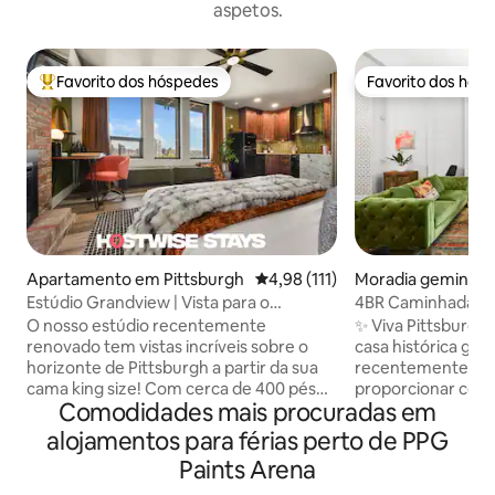
aspetos.
Favorito dos hóspedes
Favorito dos hós
Favoritos dos hóspedes mais apreciados
Favorito dos hós
Apartamento em Pittsburgh
Classificação média de 4,98 em 
4,98 (111)
Moradia geminada
burgh
Estúdio Grandview | Vista para o
4BR Caminhada até
horizonte | Estacionamento privado
estacionamento g
O nosso estúdio recentemente
✨ Viva Pittsburgh
renovado tem vistas incríveis sobre o
casa histórica ge
horizonte de Pittsburgh a partir da sua
recentemente re
cama king size! Com cerca de 400 pés
proporcionar con
Comodidades mais procuradas em
quadrados de espaço de estar mesmo
mantendo o seu ch
na Grandview Ave, não pode bater esta
Acomoda até 12 p
alojamentos para férias perto de PPG
localização. Apenas a um quarteirão da
king e 4 camas dup
Paints Arena
Shiloh St., estacione gratuitamente no
famílias, grupos o
nosso local fora da rua e não mova o seu
Desfrute de uma 