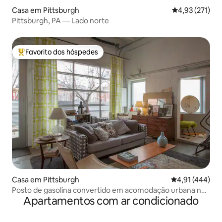
Casa em Pittsburgh
Classificação 
4,93 (271)
Pittsburgh, PA — Lado norte
Favorito dos hóspedes
Favoritos dos hóspedes mais apreciados
Casa em Pittsburgh
Classificação 
4,91 (444)
Posto de gasolina convertido em acomodação urbana no
Apartamentos com ar condicionado
coração de South Side