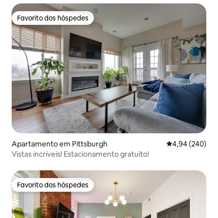
Favorito dos hóspedes
Favorito dos hóspedes
Apartamento em Pittsburgh
Classificação m
4,94 (240)
Vistas incríveis! Estacionamento gratuito!
Favorito dos hóspedes
Favorito dos hóspedes