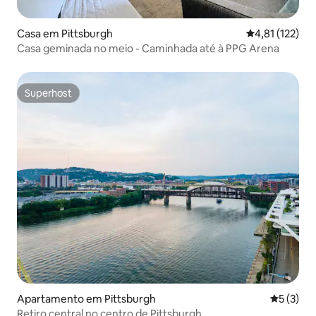
Casa em Pittsburgh
Classificação 
4,81 (122)
Casa geminada no meio - Caminhada até à PPG Arena
Superhost
Superhost
Apartamento em Pittsburgh
Classific
5 (3)
Retiro central no centro de Pittsburgh