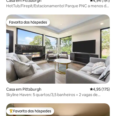
Casa em Pittsburgh
Classificação 
4,94 (191)
HotTub/Firepit/Estacionamento! Parque PNC a menos de
1 mi
Favorito dos hóspedes
Favorito dos hóspedes
Casa em Pittsburgh
Classificação 
4,95 (175)
Skyline Haven: 5 quartos/3,5 banheiros + 2 vagas de
estacionamento + cobertura
Favorito dos hóspedes
Favoritos dos hóspedes mais apreciados