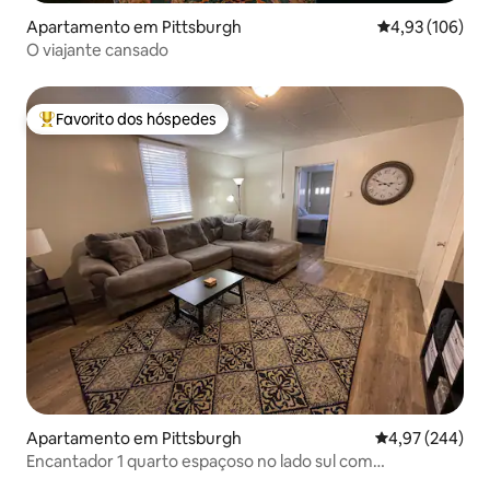
Apartamento em Pittsburgh
Classificação 
4,93 (106)
O viajante cansado
Favorito dos hóspedes
Favoritos dos hóspedes mais apreciados
Apartamento em Pittsburgh
Classificação m
4,97 (244)
Encantador 1 quarto espaçoso no lado sul com
estacionamento