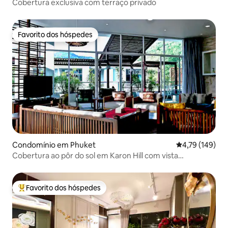
Cobertura exclusiva com terraço privado
Favorito dos hóspedes
Favorito dos hóspedes
Condomínio em Phuket
Classificação 
4,79 (149)
Cobertura ao pôr do sol em Karon Hill com vista
deslumbrante para o mar
Favorito dos hóspedes
Favoritos dos hóspedes mais apreciados