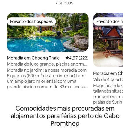
aspetos.
Favorito dos hóspedes
Favorito dos hós
Favorito dos hóspedes
Favorito dos hós
Moradia em Choeng Thale
Classificação média de 4,97 em 5
4,97 (222)
Moradia de luxo grande, piscina enorme.
A pé da praia.
Moradia no jardim: a nossa moradia com
Moradia em Chern
5 quartos (500 m² de área interior) tem
Vila de 4 quartos 
um amplo jardim oriental com uma
topo da colina, Ph
Magnífica e luxuosa
grande piscina comum de 33 m e acesso
tailandês situada
à sua própria sala de massagens. 2 suites
tranquila na mont
grandes e 3 quartos de hóspedes com
praias de Surin e 
casa de banho privativa. Ideal para
Comodidades mais procuradas em
oeste de Phuket. V
famílias. Sala de estar ampla e terraços
interior, 4 quarto
com vista para a piscina. A praia de Surin
alojamentos para férias perto de Cabo
banheiros privati
fica a 7 minutos a pé e nas proximidades
Promthep
mobiliada e decor
encontram-se famosos clubes de praia,
asiática. A piscina de borda infinita tem