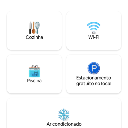
como o Catch Beach Club e o Cafe del
14 x 5 metros com 
Mar, e restaurantes de topo, como o
cada lado para rela
Suay, o Catch, o Little Paris e o Carpe
deslumbrantes. A P
Diem. Temos um chef tailandês
apenas 10 minutos 
disponível mediante pedido.
manhã incluído e t
para o aeroporto.
Cozinha
Wi-Fi
Estacionamento
Piscina
gratuito no local
Ar condicionado