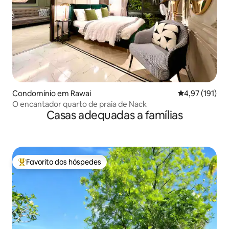
Condomínio em Rawai
Classificação 
4,97 (191)
O encantador quarto de praia de Nack
Casas adequadas a famílias
Favorito dos hóspedes
Favoritos dos hóspedes mais apreciados