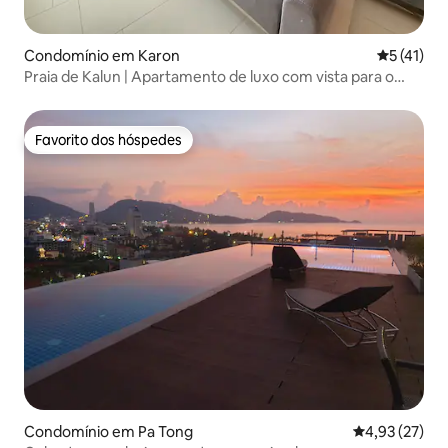
Condomínio em Karon
Classifica
5 (41)
Praia de Kalun | Apartamento de luxo com vista para o
mar / banheira na varanda / piscina no terraço / academia
Favorito dos hóspedes
Favorito dos hóspedes
Condomínio em Pa Tong
Classificação
4,93 (27)