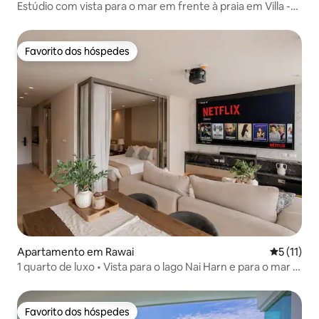
Estúdio com vista para o mar em frente à praia em Villa -
Piscina Infinity
Favorito dos hóspedes
Favorito dos hóspedes
Apartamento em Rawai
Classifica
5 (11)
1 quarto de luxo • Vista para o lago Nai Harn e para o mar •
Piscina
Favorito dos hóspedes
Favorito dos hóspedes