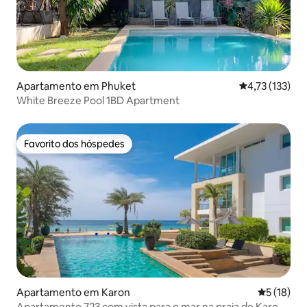
Apartamento em Phuket
Classificação 
4,73 (133)
White Breeze Pool 1BD Apartment
Favorito dos hóspedes
Favorito dos hóspedes
Apartamento em Karon
Classifica
5 (18)
Apartamento 723 com vista para o mar na praia de Karon