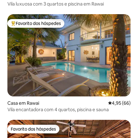
Vila luxuosa com 3 quartos e piscina em Rawai
Favorito dos hóspedes
Favoritos dos hóspedes mais apreciados
Casa em Rawai
Classificação 
4,95 (66)
Vila encantadora com 4 quartos, piscina e sauna
Favorito dos hóspedes
Favorito dos hóspedes