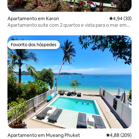
Apartamento em Karon
Classificação
4,94 (33)
Apartamento suite com 2 quartos e vista para o mar em
Kata
Favorito dos hóspedes
Favorito dos hóspedes
Apartamento em Mueang Phuket
Classificação m
4,88 (209)