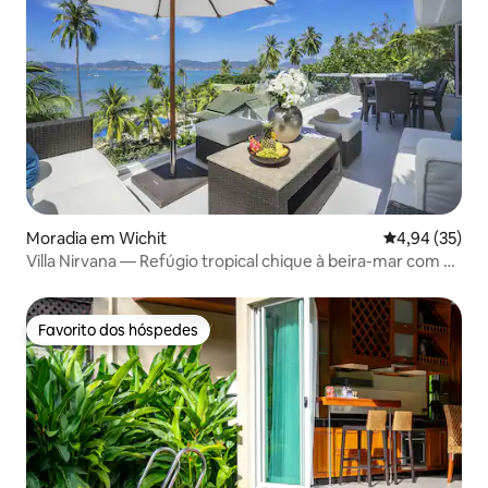
Moradia em Wichit
Classificação
4,94 (35)
Villa Nirvana — Refúgio tropical chique à beira-mar com 4
quartos
Favorito dos hóspedes
Favorito dos hóspedes