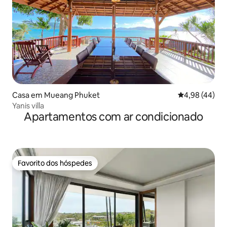
Casa em Mueang Phuket
Classificação 
4,98 (44)
Yanis villa
Apartamentos com ar condicionado
Favorito dos hóspedes
Favorito dos hóspedes