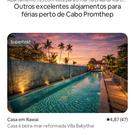
Outros excelentes alojamentos para
para 5 pessoas
férias perto de Cabo Promthep
Superhost
Superhost
Casa em Rawai
Classificação
4,87 (47)
Casa à beira-mar reformada Villa Babythai