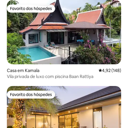
Rawai
Favorito dos hóspedes
Favorito dos hóspedes
Casa em Kamala
Classificação 
4,92 (148)
Vila privada de luxo com piscina Baan Rattiya
Favorito dos hóspedes
Favorito dos hóspedes