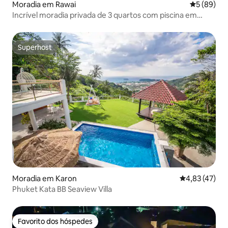
Moradia em Rawai
Classifica
5 (89)
Incrível moradia privada de 3 quartos com piscina em
Rawai
Superhost
Superhost
Moradia em Karon
Classificação
4,83 (47)
Phuket Kata BB Seaview Villa
Favorito dos hóspedes
Favorito dos hóspedes