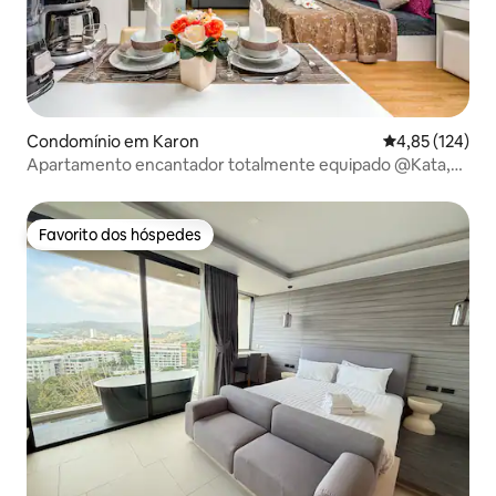
Condomínio em Karon
Classificação 
4,85 (124)
Apartamento encantador totalmente equipado @Kata,
praia-900m
Favorito dos hóspedes
Favorito dos hóspedes