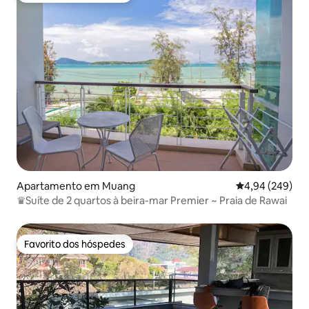
Apartamento em Muang
Classificação m
4,94 (249)
♛Suíte de 2 quartos à beira-mar Premier ~ Praia de Rawai
Favorito dos hóspedes
Favorito dos hóspedes