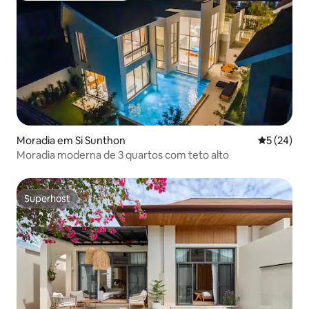
Moradia em Si Sunthon
Classifica
5 (24)
Moradia moderna de 3 quartos com teto alto
Superhost
Superhost