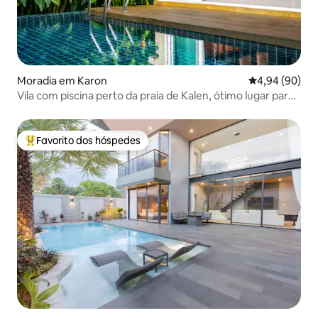
Moradia em Karon
Classificação 
4,94 (90)
Vila com piscina perto da praia de Kalen, ótimo lugar para
reuniões de férias em família e amigos
Favorito dos hóspedes
Favoritos dos hóspedes mais apreciados