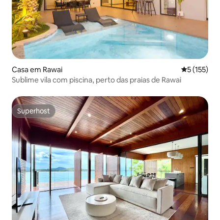
Casa em Rawai
Classificaç
5 (155)
Sublime vila com piscina, perto das praias de Rawai
Superhost
Superhost