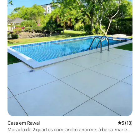
Casa em Rawai
Classifica
5 (13)
Moradia de 2 quartos com jardim enorme, à beira-mar e
com piscina @ A moradia fica a 50 metros da praia de