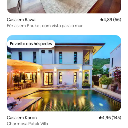
Casa em Rawai
Classificação 
4,89 (66)
Férias em Phuket com vista para o mar
Favorito dos hóspedes
Favorito dos hóspedes
Casa em Karon
Classificação 
4,96 (145)
Charmosa Patak Villa