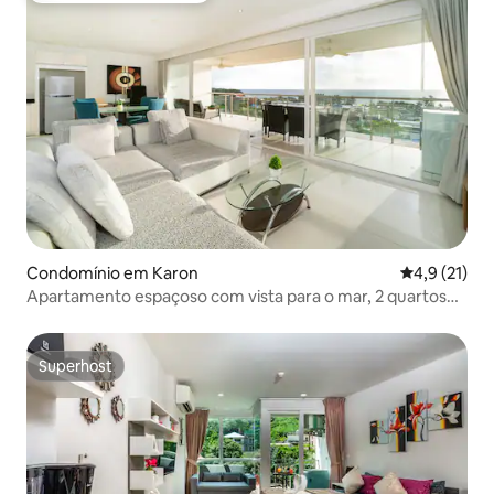
Condomínio em Karon
Classificaçã
4,9 (21)
Apartamento espaçoso com vista para o mar, 2 quartos
principais
Superhost
Superhost