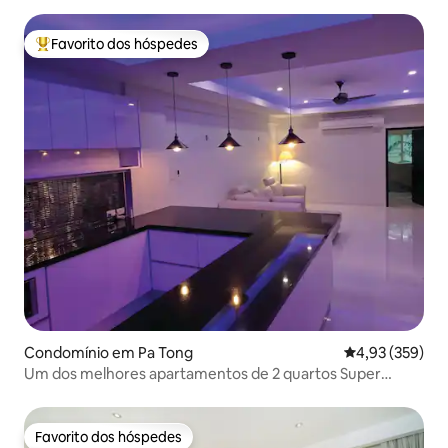
Favorito dos hóspedes
Favoritos dos hóspedes mais apreciados
Condomínio em Pa Tong
Classificação m
4,93 (359)
Um dos melhores apartamentos de 2 quartos Super
Modem de Patong
Favorito dos hóspedes
Favorito dos hóspedes