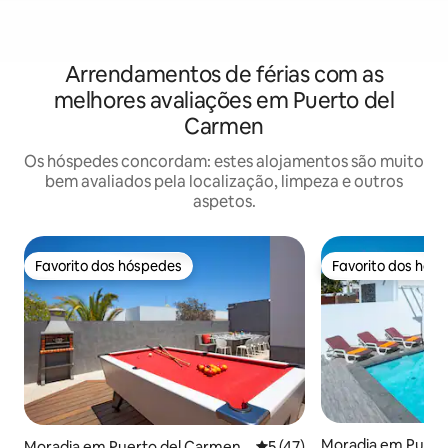
Arrendamentos de férias com as
melhores avaliações em Puerto del
Carmen
Os hóspedes concordam: estes alojamentos são muito
bem avaliados pela localização, limpeza e outros
aspetos.
Favorito dos hóspedes
Favorito dos hós
Favorito dos hóspedes
Favorito dos hós
Moradia em Puert
Moradia em Puerto del Carmen
Classificação média de 5 em
5 (47)