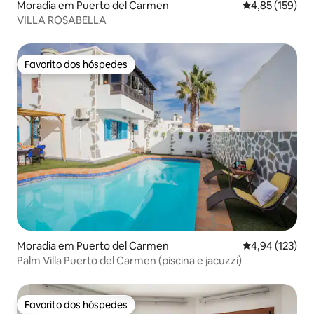
Moradia em Puerto del Carmen
Classificação 
4,85 (159)
VILLA ROSABELLA
Favorito dos hóspedes
Favorito dos hóspedes
Moradia em Puerto del Carmen
Classificação 
4,94 (123)
Palm Villa Puerto del Carmen (piscina e jacuzzi)
Favorito dos hóspedes
Favorito dos hóspedes