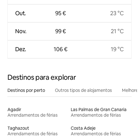
Out.
95 €
23 °C
Nov.
99 €
21 °C
Dez.
106 €
19 °C
Destinos para explorar
Destinos por perto
Outros tipos de alojamentos
Melhores
Agadir
Las Palmas de Gran Canaria
Arrendamentos de férias
Arrendamentos de férias
Taghazout
Costa Adeje
Arrendamentos de férias
Arrendamentos de férias