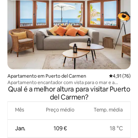
Apartamento em Puerto del Carmen
Classificação
4,91 (76)
Apartamento encantador com vista para o mar e a
Qual é a melhor altura para visitar Puerto
montanha
del Carmen?
Mês
Preço médio
Temp. média
Jan.
109 €
18 °C