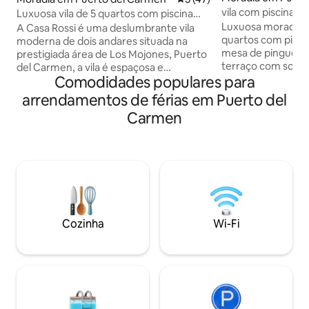
en
vila com piscina aq
Luxuosa vila de 5 quartos com piscina
chill out
aquecida, Wi-Fi
Luxuosa moradia 
A Casa Rossi é uma deslumbrante vila
quartos com piscin
moderna de dois andares situada na
mesa de pingue-
prestigiada área de Los Mojones, Puerto
terraço com solár
del Carmen, a vila é espaçosa e
Comodidades populares para
chill-out, churrasq
iluminada, com duas áreas de jantar ao
ao ar livre. 1 qua
ar livre, Wi-Fi, escritório, ar condicionado
arrendamentos de férias em Puerto del
casal e uma casa 
e aquecimento disponíveis a uma taxa
Carmen
chuveiro, os outr
baixa subsidiada, piscina aquecida (todo
individuais em cad
o ano), banheira de hidromassagem,
de lavar roupa, má
churrasqueira, mesa de bilhar, um
cozinha totalment
fantástico sistema de TV inteligente que
residencial de Los
oferece todos os canais do Reino Unido,
tranquila e a apen
filmes e canais esportivos em
belas praias de P
abundância, tudo isso a uma curta
distância a pé das praias, lojas,
Cozinha
Wi-Fi
restaurantes e bares