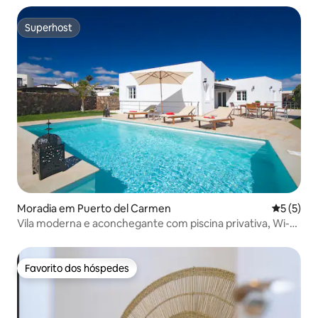
Superhost
Superhost
Moradia em Puerto del Carmen
Classific
5 (5)
Vila moderna e aconchegante com piscina privativa, Wi-Fi,
AC
Favorito dos hóspedes
Favorito dos hóspedes