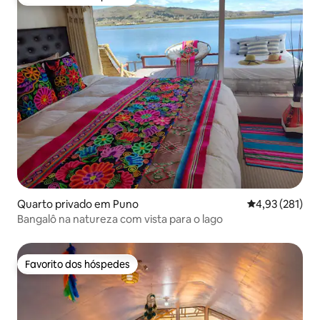
Favorito dos hóspedes
Quarto privado em Puno
Classificação 
4,93 (281)
Bangalô na natureza com vista para o lago
Favorito dos hóspedes
Favorito dos hóspedes