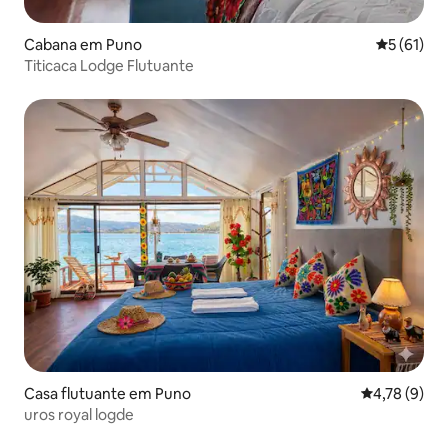
Cabana em Puno
Classifica
5 (61)
Titicaca Lodge Flutuante
Casa flutuante em Puno
Classificaçã
4,78 (9)
uros royal logde