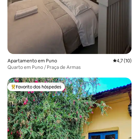
Apartamento em Puno
Classificaçã
4,7 (10)
Quarto em Puno / Praça de Armas
Favorito dos hóspedes
Favoritos dos hóspedes mais apreciados