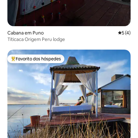
Cabana em Puno
Classific
5 (4)
Titicaca Origem Peru lodge
Favorito dos hóspedes
Favoritos dos hóspedes mais apreciados