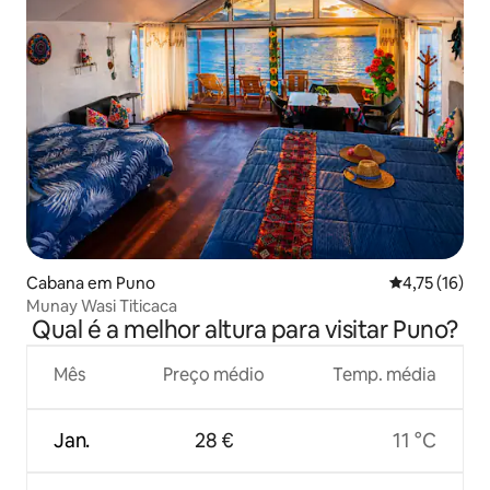
Cabana em Puno
Classificação
4,75 (16)
Munay Wasi Titicaca
Qual é a melhor altura para visitar Puno?
Mês
Preço médio
Temp. média
Jan.
28 €
11 °C