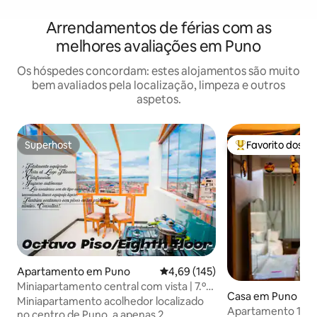
Arrendamentos de férias com as
melhores avaliações em Puno
Os hóspedes concordam: estes alojamentos são muito
bem avaliados pela localização, limpeza e outros
aspetos.
Superhost
Favorito dos h
Superhost
Favoritos dos hó
Apartamento em Puno
Classificação média de 4,69 em 5
4,69 (145)
Miniapartamento central com vista | 7.º
Casa em Puno
andar
Miniapartamento acolhedor localizado
Apartamento 1 - ca
no centro de Puno, a apenas 2