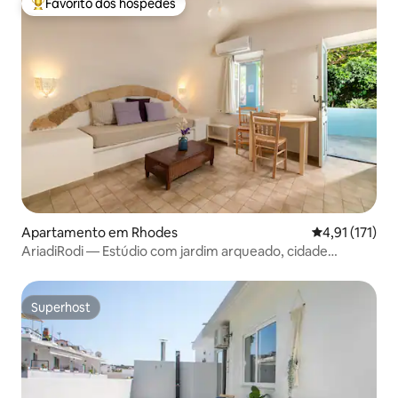
Favorito dos hóspedes
Favoritos dos hóspedes mais apreciados
Apartamento em Rhodes
Classificação 
4,91 (171)
AriadiRodi — Estúdio com jardim arqueado, cidade
medieval
Superhost
Superhost