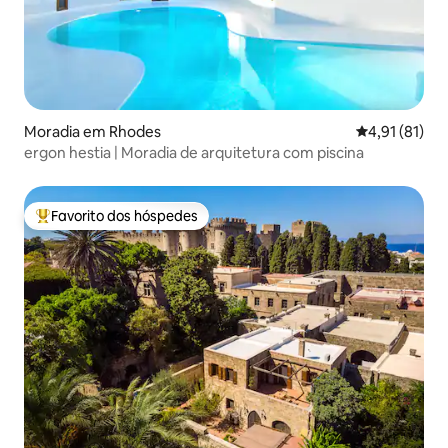
Moradia em Rhodes
Classificação
4,91 (81)
ergon hestia | Moradia de arquitetura com piscina
Favorito dos hóspedes
Favoritos dos hóspedes mais apreciados