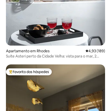
Apartamento em Rhodes
Classificação 
4,93 (189)
Suíte Asteri perto da Cidade Velha: vista para o mar, 2
varandas.
Favorito dos hóspedes
Favoritos dos hóspedes mais apreciados