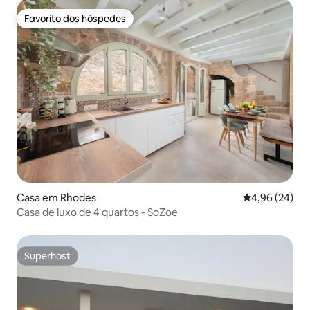
Favorito dos hóspedes
Favorito dos hóspedes
Casa em Rhodes
Classificação 
4,96 (24)
Casa de luxo de 4 quartos - SoZoe
Superhost
Superhost