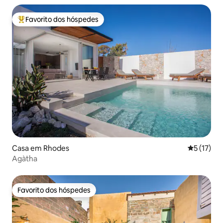
Favorito dos hóspedes
Favoritos dos hóspedes mais apreciados
Casa em Rhodes
Classifica
5 (17)
Agàtha
Favorito dos hóspedes
Favorito dos hóspedes