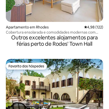
Apartamento em Rhodes
Classificação 
4,98 (122)
Cobertura ensolarada e comodidades modernas com
Outros excelentes alojamentos para
vista para o ★ mar ★
férias perto de Rodes' Town Hall
Favorito dos hóspedes
Favorito dos hóspedes