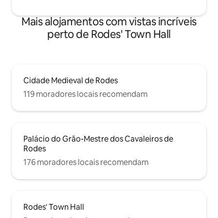
adolescentes. A poucos metros do
edifício, há um lugar para
Mais alojamentos com vistas incríveis
estacionamento gratuito, um mini-
mercado e parque infantil público, bem
perto de Rodes' Town Hall
como muitas tradicionais tabernas
gregas e restaurantes internacionais,
cafés e outros locais de entretenimento,
museus, etc. Você também pode ir
diariamente em viagens para outras ilhas
Cidade Medieval de Rodes
do Dodecaneso ou para outras praias
119 moradores locais recomendam
em Rhodes. Juntamente com o
Apartamento Ilios ao lado, podemos
acomodar até 7 pessoas
Palácio do Grão-Mestre dos Cavaleiros de
Rodes
176 moradores locais recomendam
Rodes' Town Hall