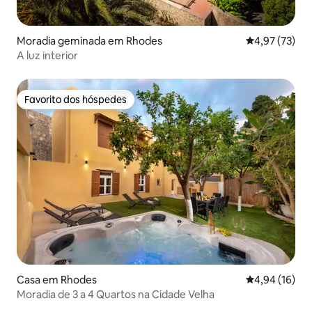
Moradia geminada em Rhodes
Classificação
4,97 (73)
A luz interior
Favorito dos hóspedes
Favorito dos hóspedes
Casa em Rhodes
Classificação
4,94 (16)
Moradia de 3 a 4 Quartos na Cidade Velha