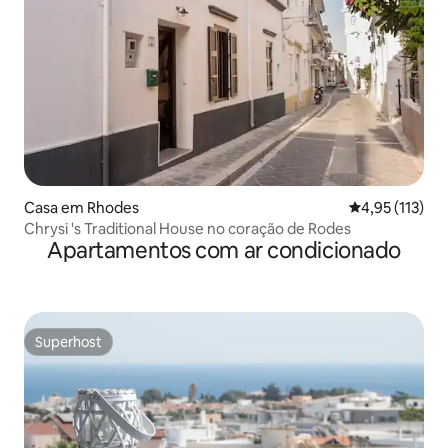
Casa em Rhodes
Classificação 
4,95 (113)
Chrysi 's Traditional House no coração de Rodes
Apartamentos com ar condicionado
Superhost
Superhost