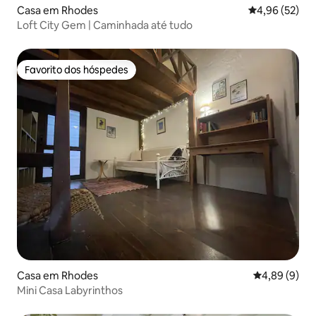
Casa em Rhodes
Classificação
4,96 (52)
Loft City Gem | Caminhada até tudo
Favorito dos hóspedes
Favorito dos hóspedes
Casa em Rhodes
Classificaçã
4,89 (9)
Mini Casa Labyrinthos