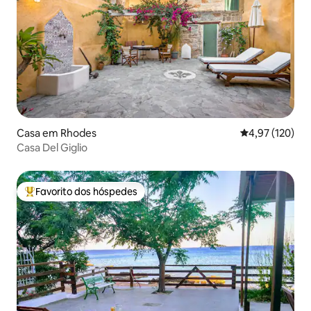
Casa em Rhodes
Classificação 
4,97 (120)
Casa Del Giglio
Favorito dos hóspedes
Favoritos dos hóspedes mais apreciados