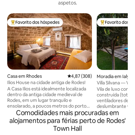
aspetos.
Favorito dos hóspedes
Favorito dos h
Favoritos dos hóspedes mais apreciados
Favoritos dos hó
Casa em Rhodes
Classificação média de 4,87 em 5
4,87 (308)
Moradia em Ialyso
Ilios House na cidade antiga de Rodes!
Villa Silvana — Vil
piscina perto de 
A Casa Ilios está idealmente localizada
Vila de luxo com p
dentro da antiga cidade medieval de
construída (total
Rodes, em um lugar tranquilo e
ventiladores de t
ensolarado, a poucos metros do porto
deslumbrante vila 
Comodidades mais procuradas em
central de Rodes e a cerca de 100
aninhada em um ja
metros do mercado da cidade velha. A
pitoresca cidade d
alojamentos para férias perto de Rodes'
casa foi comprada e renovada em 2005
km do aeroporto e
Town Hall
sob a provisão do departamento
Uma curta caminh
arqueológico de Rodes por causa de seu
levará à bela praia