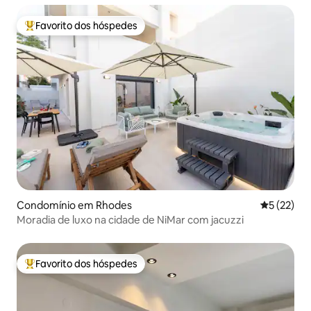
Favorito dos hóspedes
Favoritos dos hóspedes mais apreciados
Condomínio em Rhodes
Classifica
5 (22)
Moradia de luxo na cidade de NiMar com jacuzzi
Favorito dos hóspedes
Favoritos dos hóspedes mais apreciados