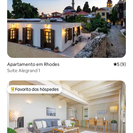
Apartamento em Rhodes
Classific
5 (9)
Suite Alegrand 1
Favorito dos hóspedes
Favoritos dos hóspedes mais apreciados