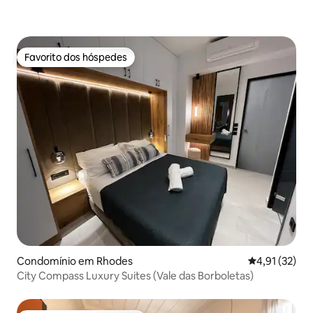
Favorito dos hóspedes
Favorito dos hóspedes
Condomínio em Rhodes
Classificação
4,91 (32)
City Compass Luxury Suites (Vale das Borboletas)