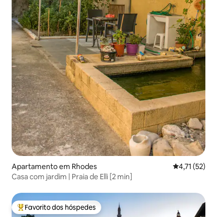
Apartamento em Rhodes
Classificação
4,71 (52)
Casa com jardim | Praia de Elli [2 min]
Favorito dos hóspedes
Favoritos dos hóspedes mais apreciados