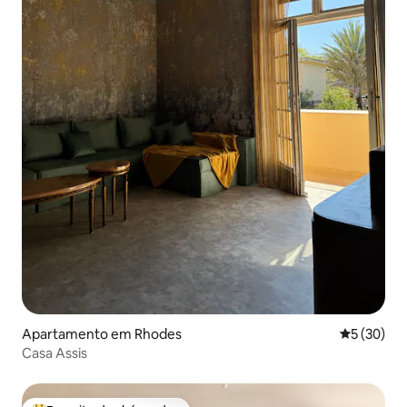
Apartamento em Rhodes
Classifica
5 (30)
Casa Assis