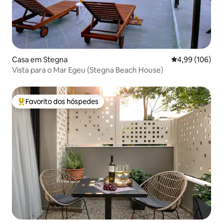
Casa em Stegna
Classificação m
4,99 (106)
Vista para o Mar Egeu (Stegna Beach House)
Favorito dos hóspedes
Favoritos dos hóspedes mais apreciados