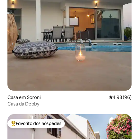
Casa em Soroni
Classificação 
4,93 (96)
Casa da Debby
Favorito dos hóspedes
Favoritos dos hóspedes mais apreciados