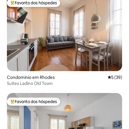
Favorito dos hóspedes
Favoritos dos hóspedes mais apreciados
Condomínio em Rhodes
Classifica
5 (39)
Suites Ladino Old Town
Favorito dos hóspedes
Favoritos dos hóspedes mais apreciados