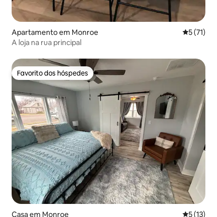
Apartamento em Monroe
Classifica
5 (71)
A loja na rua principal
Favorito dos hóspedes
Favorito dos hóspedes
Casa em Monroe
Classifica
5 (13)