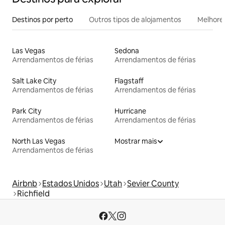
Destinos por perto
Outros tipos de alojamentos
Melhores
Las Vegas
Sedona
Arrendamentos de férias
Arrendamentos de férias
Salt Lake City
Flagstaff
Arrendamentos de férias
Arrendamentos de férias
Park City
Hurricane
Arrendamentos de férias
Arrendamentos de férias
North Las Vegas
Mostrar mais
Arrendamentos de férias
Airbnb
Estados Unidos
Utah
Sevier County
Richfield