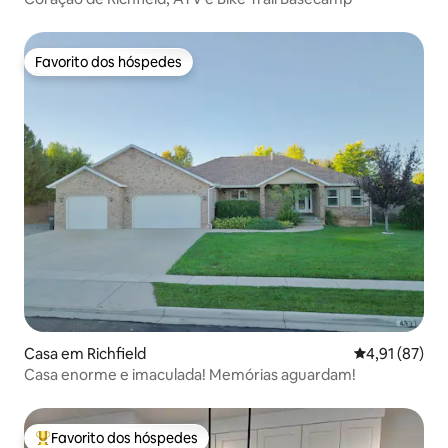
Favorito dos hóspedes
Favorito dos hóspedes
Casa em Richfield
Classificação
4,91 (87)
Casa enorme e imaculada! Memórias aguardam!
Favorito dos hóspedes
Favoritos dos hóspedes mais apreciados