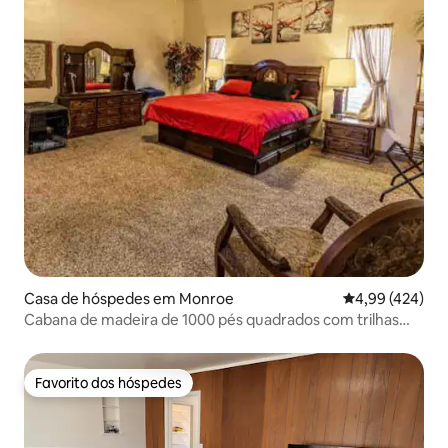
Casa de hóspedes em Monroe
Classificação m
4,99 (424)
Cabana de madeira de 1000 pés quadrados com trilhas
para caminhadas e ATV e ovos frescos
Favorito dos hóspedes
Favorito dos hóspedes