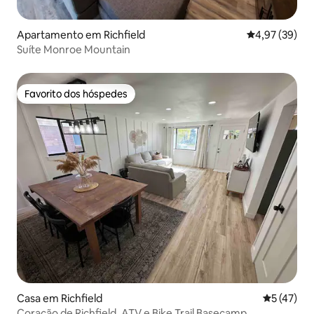
Apartamento em Richfield
Classificação
4,97 (39)
Suíte Monroe Mountain
Favorito dos hóspedes
Favorito dos hóspedes
Casa em Richfield
Classifica
5 (47)
Coração de Richfield, ATV e Bike Trail Basecamp