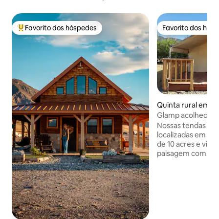
Favorito dos hóspedes
Favorito dos hós
Favoritos dos hóspedes mais apreciados
Favorito dos hós
Quinta rural em J
Glamp acolhedor 
Nossas tendas Gl
localizadas em no
de 10 acres e vive
paisagem com vista
noturnos escuros
aconchegante em 
inclui uma cama Q
com aquecedores 
aquecimento supl
área de estar com 
mesa de piqueniqu