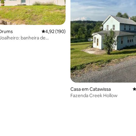
Drums
Classificação média de 4,92 em 5 estrelas, 19
4,92 (190)
 Joalheiro: banheira de
agem, privacidade, vista para o
Casa em Catawissa
C
Fazenda Creek Hollow
4,92 em 5 estrelas, 153avaliações