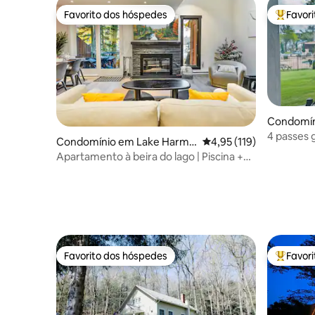
Favorito dos hóspedes
Favor
Favorito dos hóspedes
Favorito
Condomín
ny
4 passes g
Condomínio em Lake Harmo
Classificação média de 
4,95 (119)
Acesso dir
ny
Apartamento à beira do lago | Piscina +
Clube de praia | Big Boulder
Favorito dos hóspedes
Favor
Favorito dos hóspedes
Favorito