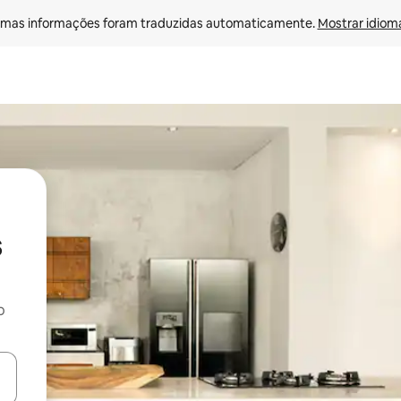
mas informações foram traduzidas automaticamente. 
Mostrar idioma
s
o
egue com as teclas de seta para cima e para baixo ou explore com ges