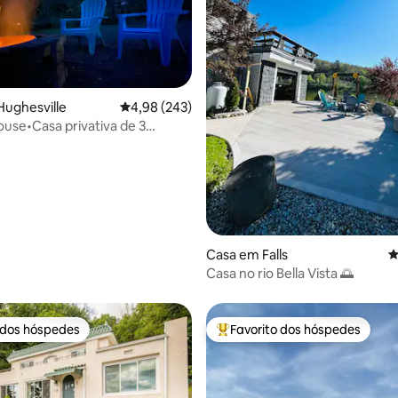
4,91 em 5 estrelas, 157avaliações
ughesville
Classificação média de 4,98 em 5 estrelas, 24
4,98 (243)
House•Casa privativa de 3
ughesville
Casa em Falls
C
Casa no rio Bella Vista 🌅
 dos hóspedes
Favorito dos hóspedes
 dos hóspedes
Favoritos dos hóspedes mais a