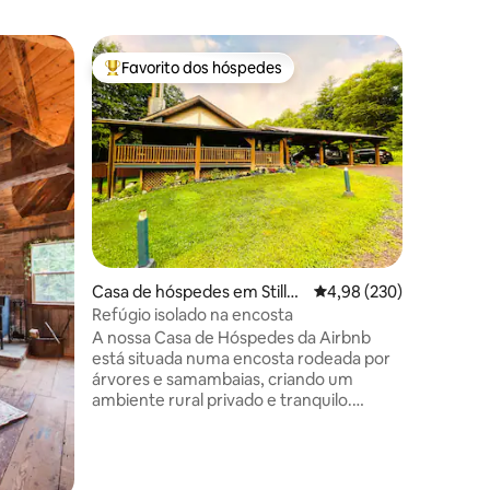
Chalé e
Favorito dos hóspedes
Favor
Favoritos dos hóspedes mais apreciados
Favorit
Chalé Fir
acres pri
Escape pa
refúgio 
hectares 
vistas d
cozinha 
de estar
principa
panorâmi
envolvent
0avaliações
Casa de hóspedes em Stillw
Classificação média de 
4,98 (230)
à fogueir
ater
das árvo
Refúgio isolado na encosta
A apenas
A nossa Casa de Hóspedes da Airbnb
parece q
está situada numa encosta rodeada por
distância
árvores e samambaias, criando um
natureza
ambiente rural privado e tranquilo.
tranquila
Veados, perus e outros animais
selvagens locais ocasionalmente vêm
visitar. A localização é ideal para
caminhadas tranquilas, corrida e passeios