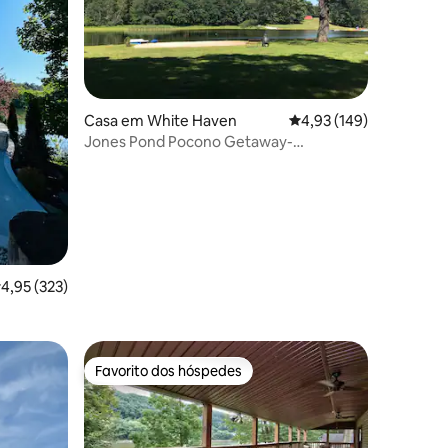
3avaliações
Casa em White Haven
Classificação média de 
4,93 (149)
Jones Pond Pocono Getaway-
Waterfront, casa 3BR
lassificação média de 4,95 em 5 estrelas, 323avaliações
4,95 (323)
Favorito dos hóspedes
preciados
Favorito dos hóspedes