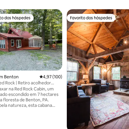
ito dos hóspedes
Favorito dos hóspedes
s dos hóspedes mais apreciados
Favorito dos hóspedes
4,99 em 5 estrelas, 410avaliações
m Benton
Classificação média de 4,97 em 5 estrelas, 10
4,97 (100)
d Rock | Retiro acolhedor
Ricketts Glen
axar na Red Rock Cabin, um
ivado escondido em 7 hectares
a floresta de Benton, PA.
ela natureza, esta cabana
acolhedora oferece paz,
e e o lugar perfeito para
r e voltar a ligar-se. A apenas 7
o Parque Estadual Ricketts