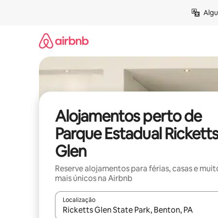
Saltar
Algu
para
o
conteúdo
Alojamentos perto de
Parque Estadual Rickett
Glen
Reserve alojamentos para férias, casas e muit
mais únicos na Airbnb
Localização
Quando os resultados estiverem disponíveis, nav