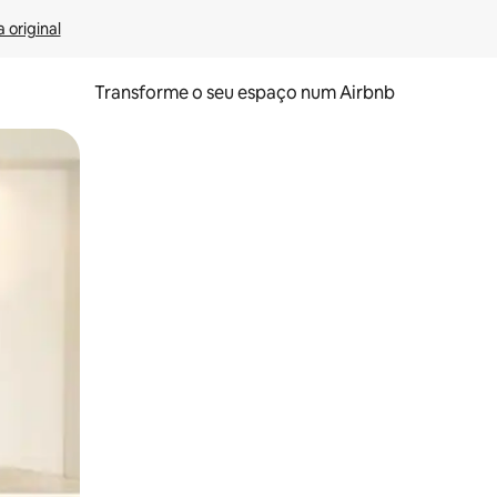
 original
Transforme o seu espaço num Airbnb
tos de toque ou deslize.