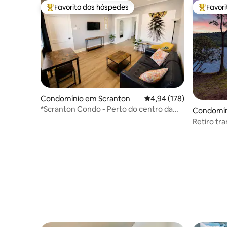
Favorito dos hóspedes
Favor
Favoritos dos hóspedes mais apreciados
Favorito
Condomínio em Scranton
Classificação média de 
4,94 (178)
*Scranton Condo - Perto do centro da
Condomín
cidade*
ny
Retiro tr