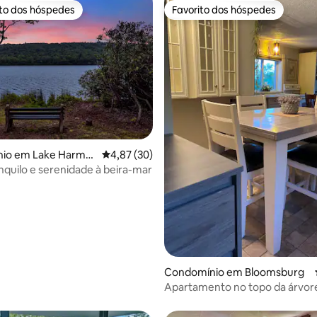
ito dos hóspedes
Favorito dos hóspedes
s dos hóspedes mais apreciados
Favorito dos hóspedes
4,94 em 5 estrelas, 178avaliações
io em Lake Harmo
Classificação média de 4,87 em 5 estrelas, 3
4,87 (30)
anquilo e serenidade à beira-mar
Condomínio em Bloomsburg
Apartamento no topo da árvor