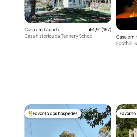
Casa em Laporte
Classificação média de 
4,91 (157)
Casa histórica da Tannery School
Casa em H
Foothill 
quartos•H
Favorito dos hóspedes
Favorito
Favoritos dos hóspedes mais apreciados
Favorito