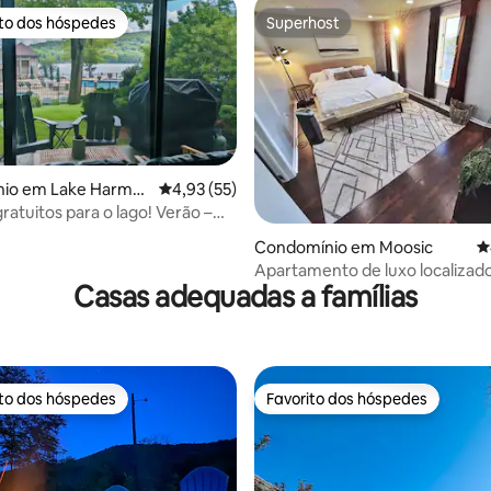
ito dos hóspedes
Superhost
s dos hóspedes mais apreciados
Superhost
io em Lake Harmo
Classificação média de 4,93 em 5 estrelas, 5
4,93 (55)
ratuitos para o lago! Verão –
4,95 em 5 estrelas, 119avaliações
eto à piscina!
Condomínio em Moosic
C
Apartamento de luxo localizad
Casas adequadas a famílias
café e ioga
ito dos hóspedes
Favorito dos hóspedes
s dos hóspedes mais apreciados
Favorito dos hóspedes