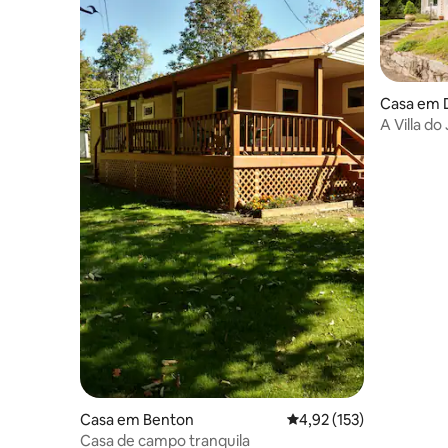
Casa em 
A Villa do
hidromass
vale
Casa em Benton
Classificação média de 
4,92 (153)
Casa de campo tranquila