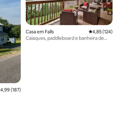
0avaliações
Casa em Falls
Classificação média de
4,85 (124)
Caiaques, paddleboard e banheira de
hidromassagem em frente ao rio
lassificação média de 4,99 em 5 estrelas, 187avaliações
4,99 (187)