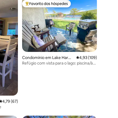
Favorito dos hóspedes
Favoritos dos hóspedes mais apreciados
0avaliações
Condomínio em Lake Harm
Classificação média de 
4,93 (109)
ony
Refúgio com vista para o lago: piscina/à
beira do lago! Banheira de
hidromassagem, pista de corrida
Classificação média de 4,79 em 5 estrelas, 67avaliações
4,79 (67)
e