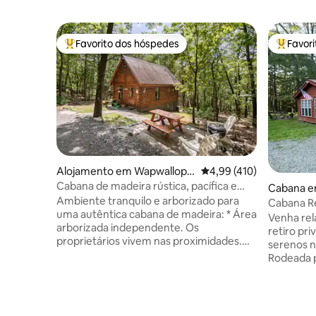
Favorito dos hóspedes
Favor
Favoritos dos hóspedes mais apreciados
Favorito
Alojamento em Wapwallope
Classificação média de 
4,99 (410)
n
Cabana de madeira rústica, pacífica e
Cabana e
autêntica na floresta
Ambiente tranquilo e arborizado para
Cabana Re
uma autêntica cabana de madeira: * Área
perto de 
Venha rel
arborizada independente. Os
retiro pr
proprietários vivem nas proximidades.
serenos n
Outras casas visíveis no inverno. *Uma
Rodeada p
estrada de terra de 1/2 milha passa por
vermelha 
casas a caminho da cabana. Por favor,
privacidad
conduza devagar! *Sinais ao longo da
desacelera
estrada após o GPS parar. * A área de
minutos d