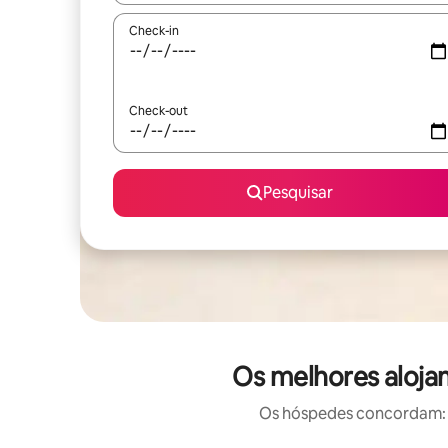
Check-in
Check-out
Pesquisar
Os melhores alojam
Os hóspedes concordam: e